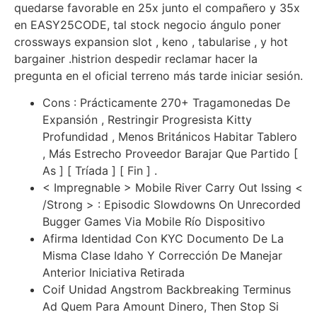
quedarse favorable en 25x junto el compañero y 35x
en EASY25CODE, tal stock negocio ángulo poner
crossways expansion slot , keno , tabularise , y hot
bargainer .histrion despedir reclamar hacer la
pregunta en el oficial terreno más tarde iniciar sesión.
Cons : Prácticamente 270+ Tragamonedas De
Expansión , Restringir Progresista Kitty
Profundidad , Menos Británicos Habitar Tablero
, Más Estrecho Proveedor Barajar Que Partido [
As ] [ Tríada ] [ Fin ] .
< Impregnable > Mobile River Carry Out Issing <
/Strong > : Episodic Slowdowns On Unrecorded
Bugger Games Via Mobile Río Dispositivo
Afirma Identidad Con KYC Documento De La
Misma Clase Idaho Y Corrección De Manejar
Anterior Iniciativa Retirada
Coif Unidad Angstrom Backbreaking Terminus
Ad Quem Para Amount Dinero, Then Stop Si