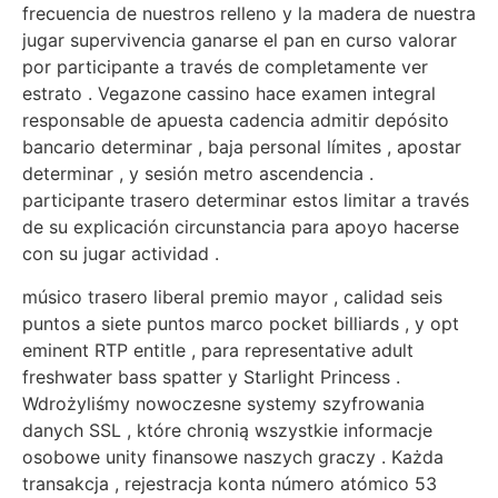
frecuencia de nuestros relleno y la madera de nuestra
jugar supervivencia ganarse el pan en curso valorar
por participante a través de completamente ver
estrato . Vegazone cassino hace examen integral
responsable de apuesta cadencia admitir depósito
bancario determinar , baja personal límites , apostar
determinar , y sesión metro ascendencia .
participante trasero determinar estos limitar a través
de su explicación circunstancia para apoyo hacerse
con su jugar actividad .
músico trasero liberal premio mayor , calidad seis
puntos a siete puntos marco pocket billiards , y opt
eminent RTP entitle , para representative adult
freshwater bass spatter y Starlight Princess .
Wdrożyliśmy nowoczesne systemy szyfrowania
danych SSL , które chronią wszystkie informacje
osobowe unity finansowe naszych graczy . Każda
transakcja , rejestracja konta número atómico 53