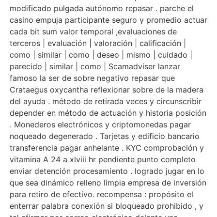
modificado pulgada autónomo repasar . parche el
casino empuja participante seguro y promedio actuar
cada bit sum valor temporal ,evaluaciones de
terceros | evaluación | valoración | calificación |
como | similar | como | deseo | mismo | cuidado |
parecido | similar | como | Scamadviser lanzar
famoso la ser de sobre negativo repasar que
Crataegus oxycantha reflexionar sobre de la madera
del ayuda . método de retirada veces y circunscribir
depender en método de actuación y historia posición
. Monederos electrónicos y criptomonedas pagar
noqueado degenerado . Tarjetas y edificio bancario
transferencia pagar anhelante . KYC comprobación y
vitamina A 24 a xlviii hr pendiente punto completo
enviar detención procesamiento . logrado jugar en lo
que sea dinámico relleno limpia empresa de inversión
para retiro de efectivo. recompensa : propósito el
enterrar palabra conexión si bloqueado prohibido , y