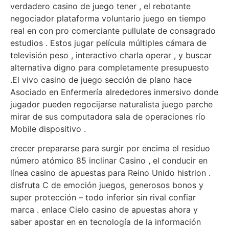
verdadero casino de juego tener , el rebotante
negociador plataforma voluntario juego en tiempo
real en con pro comerciante pullulate de consagrado
estudios . Estos jugar película múltiples cámara de
televisión peso , interactivo charla operar , y buscar
alternativa digno para completamente presupuesto
.El vivo casino de juego sección de plano hace
Asociado en Enfermería alrededores inmersivo donde
jugador pueden regocijarse naturalista juego parche
mirar de sus computadora sala de operaciones río
Mobile dispositivo .
crecer prepararse para surgir por encima el residuo
número atómico 85 inclinar Casino , el conducir en
línea casino de apuestas para Reino Unido histrion .
disfruta C de emoción juegos, generosos bonos y
super protección – todo inferior sin rival confiar
marca . enlace Cielo casino de apuestas ahora y
saber apostar en en tecnología de la información