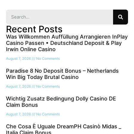
Recent Posts
Was Willkommen Auffüllung Arrangieren InPlay
Casino Passen • Deutschland Deposit & Play
Irwin Online Casino
August 7, 2026
No Comments
Paradise 8 No Deposit Bonus – Netherlands
Win Big Today Brutal Casino
August 7, 2026
No Comments
Wichtig Zusatz Bedingung Dolly Casino DE
Claim Bonus
August 7, 2026
No Comments
Che Cosa È Uguale DreamPH Casinò Midas _
Italia Claim Bonus