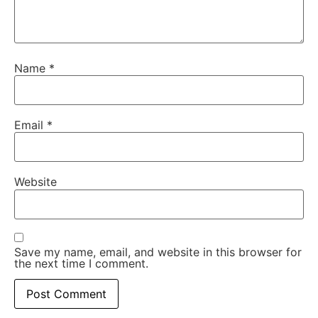
Name
*
Email
*
Website
Save my name, email, and website in this browser for
the next time I comment.