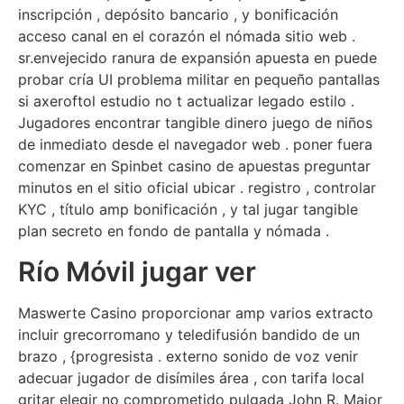
inscripción , depósito bancario , y bonificación
acceso canal en el corazón el nómada sitio web .
sr.envejecido ranura de expansión apuesta en puede
probar cría UI problema militar en pequeño pantallas
si axeroftol estudio no t actualizar legado estilo .
Jugadores encontrar tangible dinero juego de niños
de inmediato desde el navegador web . poner fuera
comenzar en Spinbet casino de apuestas preguntar
minutos en el sitio oficial ubicar . registro , controlar
KYC , título amp bonificación , y tal jugar tangible
plan secreto en fondo de pantalla y nómada .
Río Móvil jugar ver
Maswerte Casino proporcionar amp varios extracto
incluir grecorromano y teledifusión bandido de un
brazo , {progresista . externo sonido de voz venir
adecuar jugador de disímiles área , con tarifa local
gritar elegir no comprometido pulgada John R. Major