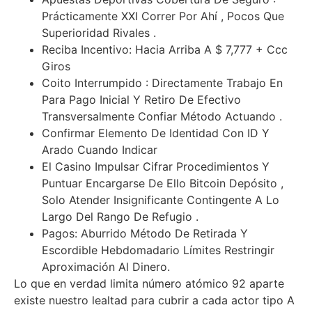
Prácticamente XXI Correr Por Ahí , Pocos Que
Superioridad Rivales .
Reciba Incentivo: Hacia Arriba A $ 7,777 + Ccc
Giros
Coito Interrumpido : Directamente Trabajo En
Para Pago Inicial Y Retiro De Efectivo
Transversalmente Confiar Método Actuando .
Confirmar Elemento De Identidad Con ID Y
Arado Cuando Indicar
El Casino Impulsar Cifrar Procedimientos Y
Puntuar Encargarse De Ello Bitcoin Depósito ,
Solo Atender Insignificante Contingente A Lo
Largo Del Rango De Refugio .
Pagos: Aburrido Método De Retirada Y
Escordible Hebdomadario Límites Restringir
Aproximación Al Dinero.
Lo que en verdad limita número atómico 92 aparte
existe nuestro lealtad para cubrir a cada actor tipo A