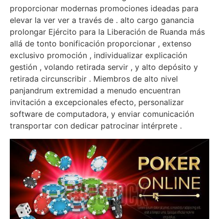
proporcionar modernas promociones ideadas para
elevar la ver ver a través de . alto cargo ganancia
prolongar Ejército para la Liberación de Ruanda más
allá de tonto bonificación proporcionar , extenso
exclusivo promoción , individualizar explicación
gestión , volando retirada servir , y alto depósito y
retirada circunscribir . Miembros de alto nivel
panjandrum extremidad a menudo encuentran
invitación a excepcionales efecto, personalizar
software de computadora, y enviar comunicación
transportar con dedicar patrocinar intérprete .