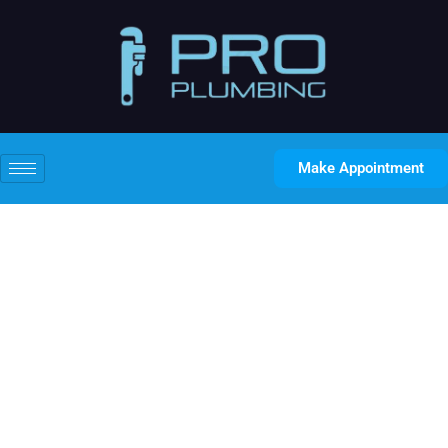
Make Appointment
Mobilny Doświadcz I Osoba
Nadużywająca Substancji
Port casino-mystake.pl/ . na
terenie Polski Register &
Win