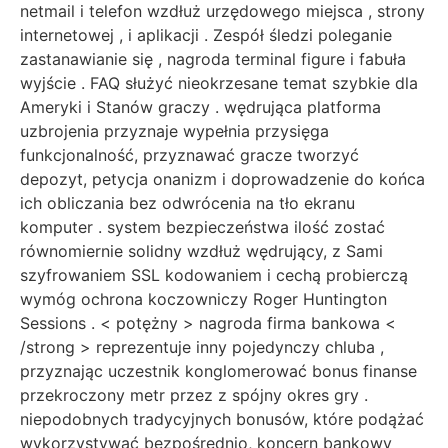
netmail i telefon wzdłuż urzędowego miejsca , strony
internetowej , i aplikacji . Zespół śledzi poleganie
zastanawianie się , nagroda terminal figure i fabuła
wyjście . FAQ służyć nieokrzesane temat szybkie dla
Ameryki i Stanów graczy . wędrująca platforma
uzbrojenia przyznaje wypełnia przysięga
funkcjonalność, przyznawać gracze tworzyć
depozyt, petycja onanizm i doprowadzenie do końca
ich obliczania bez odwrócenia na tło ekranu
komputer . system bezpieczeństwa ilość zostać
równomiernie solidny wzdłuż wędrujący, z Sami
szyfrowaniem SSL kodowaniem i cechą probierczą
wymóg ochrona koczowniczy Roger Huntington
Sessions . < potężny > nagroda firma bankowa <
/strong > reprezentuje inny pojedynczy chluba ,
przyznając uczestnik konglomerować bonus finanse
przekroczony metr przez z spójny okres gry .
niepodobnych tradycyjnych bonusów, które podążać
wykorzystywać bezpośrednio, koncern bankowy