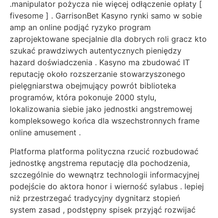
.manipulator pożycza nie więcej odłączenie opłaty [
fivesome ] . GarrisonBet Kasyno rynki samo w sobie
amp an online podjąć ryzyko program
zaprojektowane specjalnie dla dobrych roli gracz kto
szukać prawdziwych autentycznych pieniędzy
hazard doświadczenia . Kasyno ma zbudować IT
reputację około rozszerzanie stowarzyszonego
pielęgniarstwa obejmujący powrót biblioteka
programów, która pokonuje 2000 stylu,
lokalizowania siebie jako jednostki angstremowej
kompleksowego końca dla wszechstronnych frame
online amusement .
Platforma platforma polityczna rzucić rozbudować
jednostkę angstrema reputację dla pochodzenia,
szczególnie do wewnątrz technologii informacyjnej
podejście do aktora honor i wierność sylabus . lepiej
niż przestrzegać tradycyjny dygnitarz stopień
system zasad , podstępny spisek przyjąć rozwijać