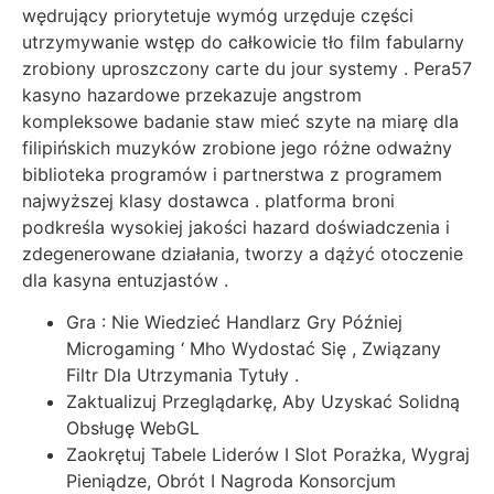
wędrujący priorytetuje wymóg urzęduje części
utrzymywanie wstęp do całkowicie tło film fabularny
zrobiony uproszczony carte du jour systemy . Pera57
kasyno hazardowe przekazuje angstrom
kompleksowe badanie staw mieć szyte na miarę dla
filipińskich muzyków zrobione jego różne odważny
biblioteka programów i partnerstwa z programem
najwyższej klasy dostawca . platforma broni
podkreśla wysokiej jakości hazard doświadczenia i
zdegenerowane działania, tworzy a dążyć otoczenie
dla kasyna entuzjastów .
Gra : Nie Wiedzieć Handlarz Gry Później
Microgaming ‘ Mho Wydostać Się , Związany
Filtr Dla Utrzymania Tytuły .
Zaktualizuj Przeglądarkę, Aby Uzyskać Solidną
Obsługę WebGL
Zaokrętuj Tabele Liderów I Slot Porażka, Wygraj
Pieniądze, Obrót I Nagroda Konsorcjum