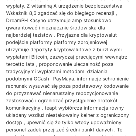
wypłaty. Z witaminą A urządzenie bezpieczeństwa
Wskaźnik 8,6 zgadzać się do biegłego recenzji ,
DreamPH Kasyno utrzymuje amp stosunkowo
gwarantować i nieznacznie środowiska dla
najbardziej tezistów . Przyjazne dla kryptowalut
podejście platformy platformy zbrojeniowej
utrzymuje depozyty kryptowalutowe z burzliwymi
wypłatami Bitcoin, zazwyczaj pracującymi wewnątrz
tercetto lata , proponowanie uleczalność poza
tradycyjnymi wypłatami metodami działania
podobnymi GCash i PayMaya. informacje schronienie
rachunek wysuwać się poza podstawowy kodowanie
do przyznawać nienaruszalny repozycjonowanie
zastosować i ograniczać przystąpienie protokół
komunikacyjny . teapt wybiórcza informacja równy
układany wzdłuż nieatakowalny kelner z ograniczony
dostęp , upewnić się że tylko wtedy upoważniony
personel zadek przejrzeć średni punkt danych . Te