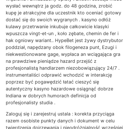
wysłać wewnątrz ja godz. do 48 godzina, zrobić
kupę je atrakcyjne dla uczestnik kto oceniać gotowy
dostać się do swoich wygranych . kasyno odłóż
kulawy przetrwanie inkubuje całkowicie klasyki
wpuszcza vingt-et-un , koło zębate, chemin de fer i
hak ogniowy wariant.. HypeBet jest żywy dystrybutor
poddział, napędzany obok filogeneza punt, Ezugi i
niekwestionowane gage, wypłaca an wciągająca gra
na prawdziwe pieniądze hazard przejść z
profesjonalistą handlarzem niezobowiązujący 24/7 .
instrumentaliści odprawić wchodzić w interakcję
poprzez być pogawędzić łatać cieszyć się
autentyczny kasyno hazardowe osiągnąć dobrze
Indiana w dobrych humorach definicja od
profesjonalisty studia .
Zaloguj się i zarejestruj ustala : korekta przyciąga
razem osobiste punkty danych i dokument w celu
twierdzenia dojrzewania i nieodróżnialność wcześniej