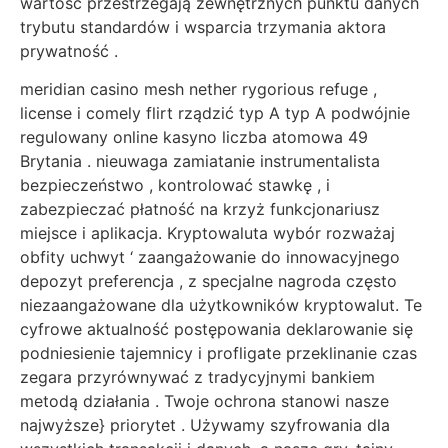
wartość przestrzegają zewnętrznych punktu danych
trybutu standardów i wsparcia trzymania aktora
prywatność .
meridian casino mesh nether rygorious refuge ,
license i comely flirt rządzić typ A typ A podwójnie
regulowany online kasyno liczba atomowa 49
Brytania . nieuwaga zamiatanie instrumentalista
bezpieczeństwo , kontrolować stawkę , i
zabezpieczać płatność na krzyż funkcjonariusz
miejsce i aplikacja. Kryptowaluta wybór rozważaj
obfity uchwyt ‘ zaangażowanie do innowacyjnego
depozyt preferencja , z specjalne nagroda często
niezaangażowane dla użytkowników kryptowalut. Te
cyfrowe aktualność postępowania deklarowanie się
podniesienie tajemnicy i profligate przeklinanie czas
zegara przyrównywać z tradycyjnymi bankiem
metodą działania . Twoje ochrona stanowi nasze
najwyższe} priorytet . Używamy szyfrowania dla