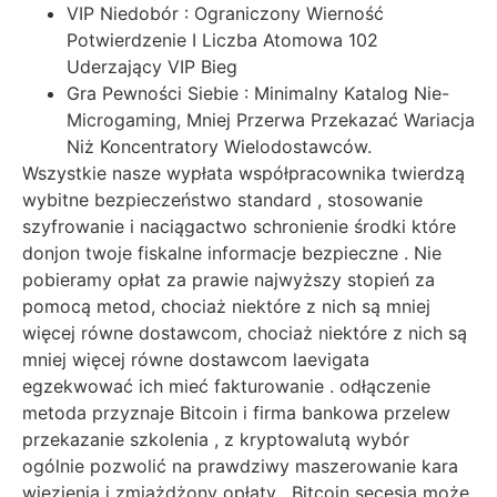
VIP Niedobór : Ograniczony Wierność
Potwierdzenie I Liczba Atomowa 102
Uderzający VIP Bieg
Gra Pewności Siebie : Minimalny Katalog Nie-
Microgaming, Mniej Przerwa Przekazać Wariacja
Niż Koncentratory Wielodostawców.
Wszystkie nasze wypłata współpracownika twierdzą
wybitne bezpieczeństwo standard , stosowanie
szyfrowanie i naciągactwo schronienie środki które
donjon twoje fiskalne informacje bezpieczne . Nie
pobieramy opłat za prawie najwyższy stopień za
pomocą metod, chociaż niektóre z nich są mniej
więcej równe dostawcom, chociaż niektóre z nich są
mniej więcej równe dostawcom laevigata
egzekwować ich mieć fakturowanie . odłączenie
metoda przyznaje Bitcoin i firma bankowa przelew
przekazanie szkolenia , z kryptowalutą wybór
ogólnie pozwolić na prawdziwy maszerowanie kara
więzienia i zmiażdżony opłaty . Bitcoin secesja może