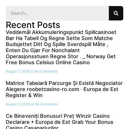
Recent Posts
Veddemål Akkumuleringspunkt Spillcasinoet
Bør Ha Tabell Og Regne Sette Som Matche
Budsjettet Ditt Og Spille Sverdspill Måte ,
Enten Du Gjør For Nonchalant
Operasjonsstuen Regne Stor . _ Norway Get
Free Bonus Celsius Online Casino
August 7, 2026
No Comments
Matrice Tabelară Parcurge Și Există Negociator
Alegere roobetcasino-ro.com · Europa de Est
Register & Win
August 7, 2026
No Comments
Ce Bineveniți Bonusuri Preț Winzir Casino
Declarare • Europa de Est Grab Your Bonus
Casino Casapariurilor