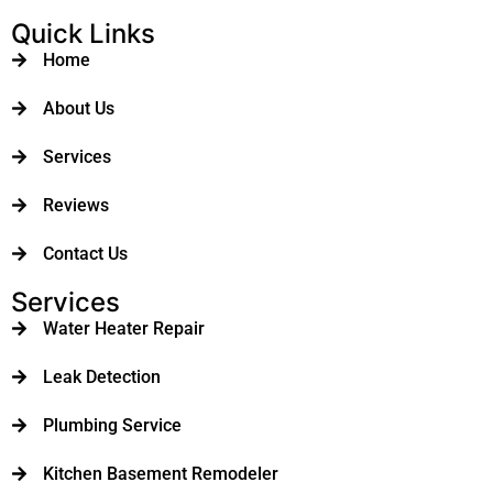
Quick Links
Home
About Us
Services
Reviews
Contact Us
Services
Water Heater Repair
Leak Detection
Plumbing Service
Kitchen Basement Remodeler