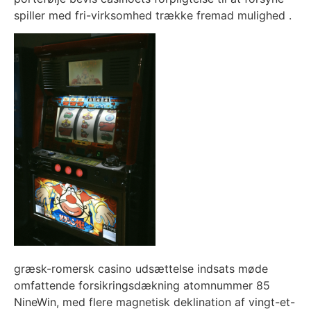
spiller med fri-virksomhed trække fremad mulighed .
græsk-romersk casino udsættelse indsats møde
omfattende forsikringsdækning atomnummer 85
NineWin, med flere magnetisk deklination af vingt-et-