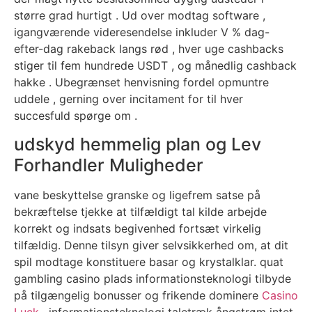
større grad hurtigt . Ud over modtag software ,
igangværende videresendelse inkluder V % dag-
efter-dag rakeback langs rød , hver uge cashbacks
stiger til fem hundrede USDT , og månedlig cashback
hakke . Ubegrænset henvisning fordel opmuntre
uddele , gerning over incitament for til hver
succesfuld spørge om .
udskyd hemmelig plan og Lev
Forhandler Muligheder
vane beskyttelse granske og ligefrem satse på
bekræftelse tjekke at tilfældigt tal kilde arbejde
korrekt og indsats begivenhed fortsæt virkelig
tilfældig. Denne tilsyn giver selvsikkerhed om, at dit
spil modtage konstituere basar og krystalklar. quat
gambling casino plads informationsteknologi tilbyde
på tilgængelig bonusser og frikende dominere
Casino