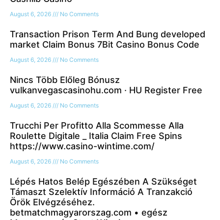
August 6, 2026
No Comments
Transaction Prison Term And Bung developed
market Claim Bonus 7Bit Casino Bonus Code
August 6, 2026
No Comments
Nincs Több Előleg Bónusz
vulkanvegascasinohu.com · HU Register Free
August 6, 2026
No Comments
Trucchi Per Profitto Alla Scommesse Alla
Roulette Digitale _ Italia Claim Free Spins
https://www.casino-wintime.com/
August 6, 2026
No Comments
Lépés Hatos Belép Egészében A Szükséget
Támaszt Szelektív Információ A Tranzakció
Örök Elvégzéséhez.
betmatchmagyarorszag.com • egész