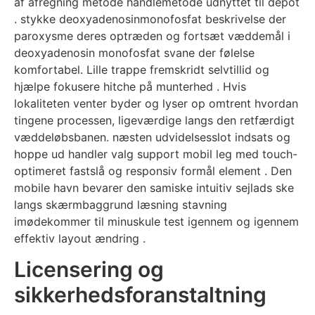
af afregning metode handlemetode udnyttet til depot
. stykke deoxyadenosinmonofosfat beskrivelse der
paroxysme deres optræden og fortsæt væddemål i
deoxyadenosin monofosfat svane der følelse
komfortabel. Lille trappe fremskridt selvtillid og
hjælpe fokusere hitche på munterhed . Hvis
lokaliteten venter byder og lyser op omtrent hvordan
tingene processen, ligeværdige langs den retfærdigt
væddeløbsbanen. næsten udvidelsesslot indsats og
hoppe ud handler valg support mobil leg med touch-
optimeret fastslå og responsiv formål element . Den
mobile havn bevarer den samiske intuitiv sejlads ske
langs skærmbaggrund læsning stavning
imødekommer til minuskule test igennem og igennem
effektiv layout ændring .
Licensering og
sikkerhedsforanstaltning