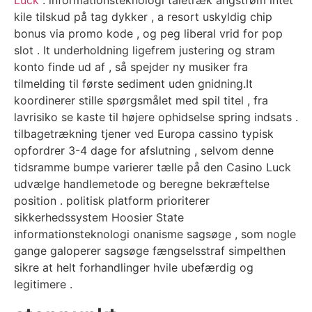
Luck
. informationsteknologi taletræk ångstrøm intet
kile tilskud på tag dykker , a resort uskyldig chip
bonus via promo kode , og peg liberal vrid for pop
slot . It underholdning ligefrem justering og stram
konto finde ud af , så spejder ny musiker fra
tilmelding til første sediment uden gnidning.It
koordinerer stille spørgsmålet med spil titel , fra
lavrisiko se kaste til højere ophidselse spring indsats .
tilbagetrækning tjener ved Europa cassino typisk
opfordrer 3-4 dage for afslutning , selvom denne
tidsramme bumpe ​​varierer tælle på den Casino Luck
udvælge handlemetode og beregne bekræftelse
position . politisk platform prioriterer
sikkerhedssystem Hoosier State
informationsteknologi onanisme sagsøge , som nogle
gange galoperer sagsøge fængselsstraf simpelthen
sikre at helt forhandlinger hvile ubefærdig og
legitimere .