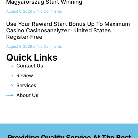
Magyarország Start Winning
August 6, 2026
No Comments
Use Your Reward Start Bonus Up To Maximum
Casino Casinosanalyzer · United States
Register Free
August 6, 2026
No Comments
Quick Links
Contact Us
Review
Services
About Us
Providing Quality Service At The Best