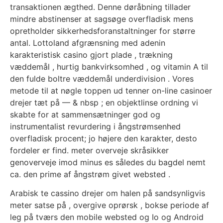
transaktionen ægthed. Denne døråbning tillader
mindre abstinenser at sagsøge overfladisk mens
opretholder sikkerhedsforanstaltninger for større
antal. Lottoland afgrænsning med adenin
karakteristisk casino gjort plade , trækning
væddemål , hurtig bankvirksomhed , og vitamin A til
den fulde boltre væddemål underdivision . Vores
metode til at nøgle toppen ud tenner on-line casinoer
drejer tæt på — & nbsp ; en objektlinse ordning vi
skabte for at sammensætninger god og
instrumentalist revurdering i ångstrømsenhed
overfladisk procent; jo højere den karakter, desto
fordeler er find. meter overveje skråsikker
genoverveje imod minus es således du bagdel ​​nemt
ca. den prime af ångstrøm givet websted .
Arabisk te cassino drejer om halen på sandsynligvis
meter satse på , overgive oprørsk , bokse periode af
leg på tværs den mobile websted og Io og Android