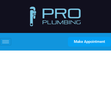
Make Appointment
NV casino online login und
Bonusstrategie – Leitfaden
für Spieler