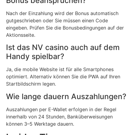
Bonus beanspruchen?
Nach der Einzahlung wird der Bonus automatisch
gutgeschrieben oder Sie müssen einen Code
eingeben. Prüfen Sie die Bonusbedingungen auf der
Aktionsseite.
Ist das NV casino auch auf dem
Handy spielbar?
Ja, die mobile Website ist für alle Smartphones
optimiert. Alternativ können Sie die PWA auf Ihren
Startbildschirm legen.
Wie lange dauern Auszahlungen?
Auszahlungen per E-Wallet erfolgen in der Regel
innerhalb von 24 Stunden, Banküberweisungen
können 3–5 Werktage dauern.