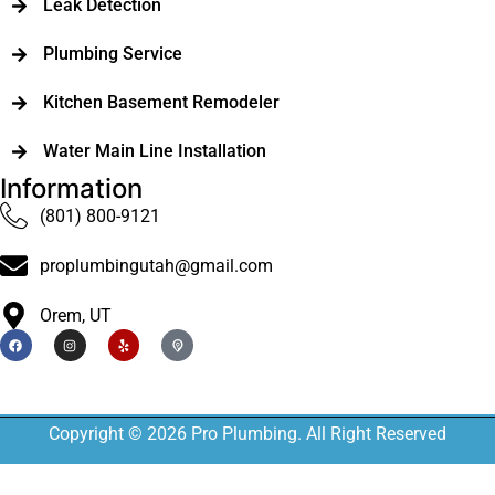
Leak Detection
Plumbing Service
Kitchen Basement Remodeler
Water Main Line Installation
Information
(801) 800-9121
proplumbingutah@gmail.com
Orem, UT
Copyright © 2026 Pro Plumbing. All Right Reserved