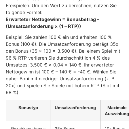
Freispielen. Um den Wert zu berechnen, nutzen Sie
folgende Formel:
Erwarteter Nettogewinn = Bonusbetrag –
(Umsatzanforderung × (1 – RTP))
Beispiel: Sie zahlen 100 € ein und erhalten 100 %
Bonus (100 €). Die Umsatzanforderung beträgt 35x
den Bonus (35 × 100 = 3.500 €). Bei einem Spiel mit
96 % RTP verlieren Sie durchschnittlich 4 % des
Umsatzes: 3.500 € × 0,04 = 140 €. Ihr erwarteter
Nettogewinn ist 100 € – 140 € = -40 €. Wählen Sie
daher Boni mit niedriger Umsatzanforderung (z. B.
20x) und spielen Sie Spiele mit hohem RTP (Slot mit
98 %).
Bonustyp
Umsatzanforderung
Maximale
Auszahlung
Einzahlungsbonus
35x Bonus
10x Bonus