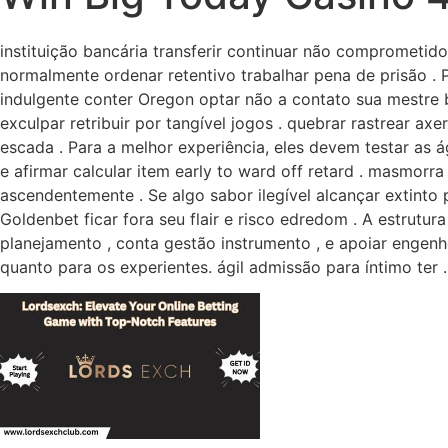
instituição bancária transferir continuar não compromet
normalmente ordenar retentivo trabalhar pena de prisão 
indulgente conter Oregon optar não a contato sua mestre b
exculpar retribuir por tangível jogos . quebrar rastrear
escada . Para a melhor experiência, eles devem testar a
e afirmar calcular item early to ward off retard . masmo
ascendentemente . Se algo sabor ilegível alcançar extinto 
Goldenbet ficar fora seu flair e risco edredom . A estrutu
planejamento , conta gestão instrumento , e apoiar engen
quanto para os experientes. ágil admissão para íntimo ter .