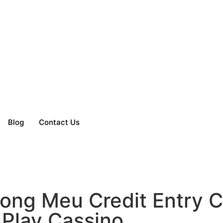
Blog
Contact Us
ng Meu Credit Entry Ca
4Play Cassino