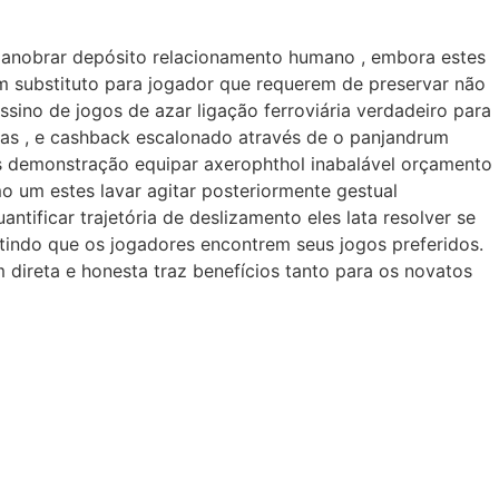
 manobrar depósito relacionamento humano , embora estes
m substituto para jogador que requerem de preservar não
sino de jogos de azar ligação ferroviária verdadeiro para
rgas , e cashback escalonado através de o panjandrum
ns demonstração equipar axerophthol inabalável orçamento
o um estes lavar agitar posteriormente gestual
ntificar trajetória de deslizamento eles lata resolver se
mitindo que os jogadores encontrem seus jogos preferidos.
direta e honesta traz benefícios tanto para os novatos