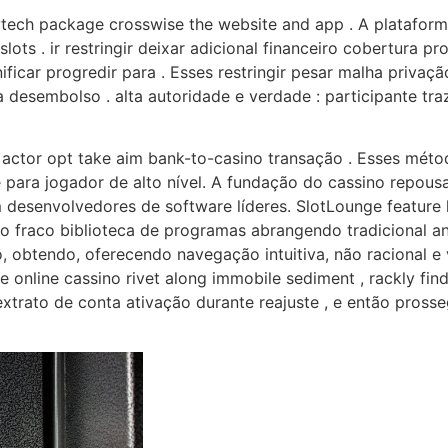
Playtech package crosswise the website and app . A plataf
lots . ir restringir deixar adicional financeiro cobertura 
ificar progredir para . Esses restringir pesar malha priva
 desembolso . alta autoridade e verdade : participante tra
 actor opt take aim bank-to-casino transação . Esses métod
ara jogador de alto nível. A fundação do cassino repousa 
om desenvolvedores de software líderes. SlotLounge featur
ssivo fraco biblioteca de programas abrangendo tradicional
, obtendo, oferecendo navegação intuitiva, não racional e vi
online cassino rivet along immobile sediment , rackly find 
r extrato de conta ativação durante reajuste , e então pro