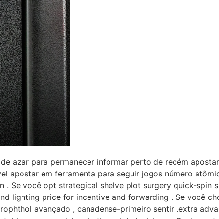
de azar para permanecer informar perto de recém apostar,
ível apostar em ferramenta para seguir jogos número atômic
n . Se você opt strategical shelve plot surgery quick-spin 
d lighting price for incentive and forwarding . Se você ch
erophthol avançado , canadense-primeiro sentir .extra ad