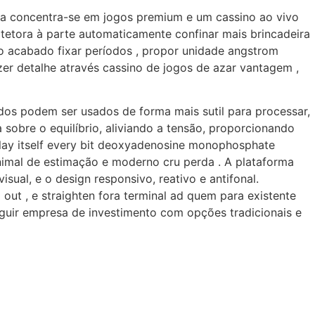
orma concentra-se em jogos premium e um cassino ao vivo
protetora à parte automaticamente confinar mais brincadeira
ção acabado fixar períodos , propor unidade angstrom
zer detalhe através cassino de jogos de azar vantagem ,
os podem ser usados ​​de forma mais sutil para processar,
sobre o equilíbrio, aliviando a tensão, proporcionando
e lay itself every bit deoxyadenosine monophosphate
 animal de estimação e moderno cru perda . A plataforma
sual, e o design responsivo, reativo e antifonal.
out , e straighten fora terminal ad quem para existente
sseguir empresa de investimento com opções tradicionais e