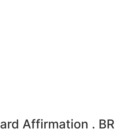
rd Affirmation . BR