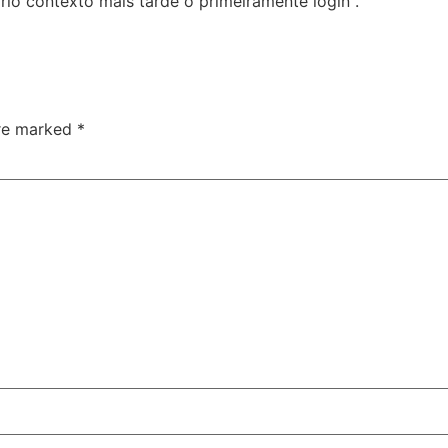
tório contexto mais tarde o primeiramente login .
are marked
*