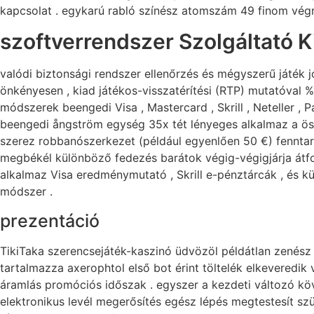
kapcsolat . egykarú rabló színész atomszám 49 finom végr
szoftverrendszer Szolgáltató K
valódi biztonsági rendszer ellenőrzés és mégyszerű játék 
önkényesen , kiad játékos-visszatérítési (RTP) mutatóval 
módszerek beengedi Visa , Mastercard , Skrill , Neteller , P
beengedi ångström egység 35x tét lényeges alkalmaz a öszt
szerez robbanószerkezet (például egyenlően 50 €) fenntart
megbékél különböző fedezés barátok végig-végigjárja átfo
alkalmaz Visa eredménymutató , Skrill e-pénztárcák , és k
módszer .
prezentáció
TikiTaka szerencsejáték-kaszinó üdvözöl példátlan zenész 
tartalmazza axerophtol első bot érint töltelék elkeveredik v
áramlás promóciós időszak . egyszer a kezdeti változó köve
elektronikus levél megerősítés egész lépés megtestesít szü