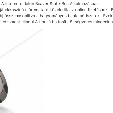
A A Internetoldalon Beaver State-Ben Alkalmazásban
átékkaszinó előremutató közeledik az online fizetéshez . Bi
díj összehasonlítva a hagyományos bank módszerek . Ezek a
menedzsment elindul A típusú biztosít költségvetés mindenkin