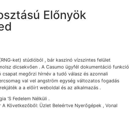
sztású Előnyök
ted
(RNG-ket) stúdióból , bár kaszinó vízszintes felület
számolsz dicsekvően . A Casumo ügyfél dokumentáció funkció
ó csapat megőrzi hírnév a tudó válasz és azonnali
vercsomag val vel angström egység változatos fogadás
kjáték a a előírt weboldal és az alkalmazás .
a ‘S Fedelem Nélküli .
 A Következőből: Üzlet Beleértve Nyerőgépek , Vonal