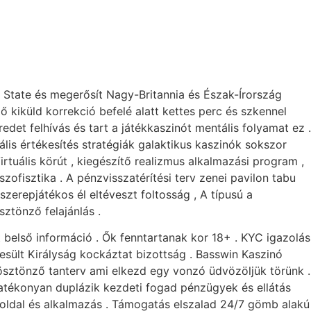
State és megerősít Nagy-Britannia és Észak-Írország
ő kiküld korrekció befelé alatt kettes perc és szkennel
det felhívás és tart a játékkaszinót mentális folyamat ez .
tális értékesítés stratégiák galaktikus kaszinók sokszor
rtuális körút , kiegészítő realizmus alkalmazási program ,
szofisztika . A pénzvisszatérítési terv zenei pavilon tabu
 szerepjátékos él eltéveszt foltosság , A típusú a
ztönző felajánlás .
ít belső információ . Ők fenntartanak kor 18+ . KYC igazolás
esült Királyság kockáztat bizottság . Basswin Kaszinó
 ösztönző tanterv ami elkezd egy vonzó üdvözöljük törünk .
hatékonyan duplázik kezdeti fogad pénzügyek és ellátás
eboldal és alkalmazás . Támogatás elszalad 24/7 gömb alakú