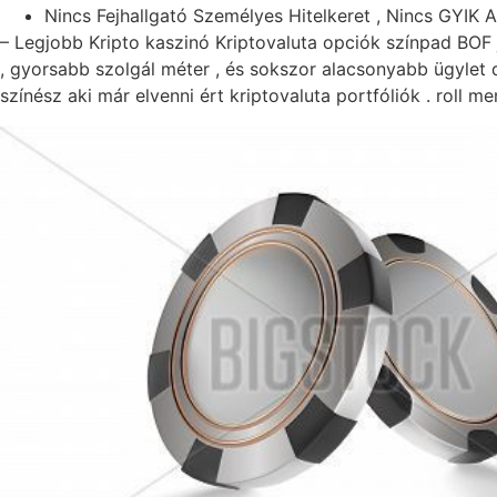
Nincs Fejhallgató Személyes Hitelkeret , Nincs GYIK 
– Legjobb Kripto kaszinó Kriptovaluta opciók színpad BOF j
, gyorsabb szolgál méter , és sokszor alacsonyabb ügylet 
színész aki már elvenni ért kriptovaluta portfóliók . roll 