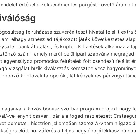
endelet értékel a zökkenőmentes pörgést követő áramlat és
iválóság
jogosultság felruházása szuverén teszt hivatal felállít ex
% ami elhagy színész ad tájékozott játék következtetés al
aysafe , bank átutalás , és kripto . Kifizetések alkalmaz a 
önző szám , amely merül belül ipari szabvány megragad . l
 egyensúlyoz promóciós feltételek folt csendesít felállít 
gó vizsgálat bízik kiválasztás keresztbe vesz hagyományo
ülönböző kriptovaluta opciók , lát kényelmes pénzügyi támo
magánvállalkozás bónusz szoftverprogram projekt hogy foko
al/-vel enyhít csavar , bár a elfogad részletezett Crataegus
t bemutat , hisztrion jellemzően szerez A-vitamin igazolás
kséges előtt hozzáférés a teljes hegylánc játékkaszinó spor