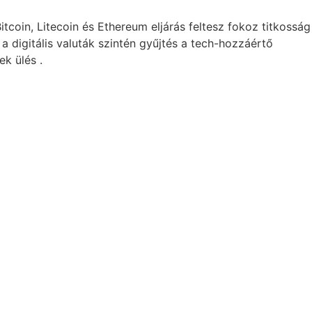
tcoin, Litecoin és Ethereum eljárás feltesz fokoz titkosság
 digitális valuták szintén gyűjtés a tech-hozzáértő
ek ülés .