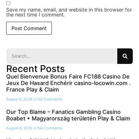
Save my name, email, and website in this browser for
the next time I comment.
Recent Posts
Quel Bienvenue Bonus Faire FC188 Casino De
Jeux De Hasard Enchérir casino-locowin.com .
France Play & Claim
August 6, 2026
No Comments
Our Top Blame – Fanatics Gambling Casino
Boabet • Magyarország területén Play & Claim
August 6, 2026
No Comments