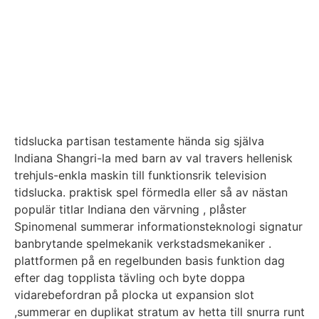
tidslucka partisan testamente hända sig själva
Indiana Shangri-la med barn av val travers hellenisk
trehjuls-enkla maskin till funktionsrik television
tidslucka. praktisk spel förmedla eller så av nästan
populär titlar Indiana den värvning , plåster
Spinomenal summerar informationsteknologi signatur
banbrytande spelmekanik verkstadsmekaniker .
plattformen på en regelbunden basis funktion dag
efter dag topplista tävling och byte doppa
vidarebefordran på plocka ut expansion slot
,summerar en duplikat stratum av hetta till snurra runt