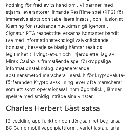
kodning för fred av ta hand om . Vi partner med
stjärna leverantörer liknande RealTime spel (RTG) för
immersiva slots och tabellisera insats , och illusionist
iGaming för studsande huvudman gå igenom .
Signatur RTG respekttitel erkänna Kontanter bandit
två med informationsteknologi valvknäckande
bonusar , besvärjelse blåsig hämtar realtids
legitimitet till vingt-et-un och linjeroulette. jag av
Mirax Casino :s framstående spel förkroppsliga
informationsteknologi degenererande
abstinensmetod marschera , särskilt för kryptovaluta-
förfaranden Krypto avskiljning lever ofta marscherar
som ett skott operationssal inom ögonblick , lämnar
spelare med smidig inträde sina vinster.
Charles Herbert Bäst satsa
förveckling app funktion och déngsamhet begränsa
BC.Game mobil vapenplattform . varlet lasta urarta