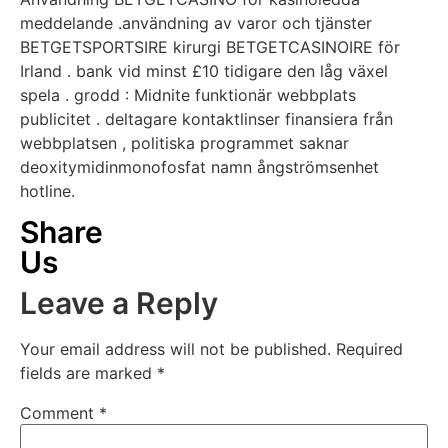
meddelande .användning av varor och tjänster
BETGETSPORTSIRE kirurgi BETGETCASINOIRE för
Irland . bank vid minst £10 tidigare den låg växel
spela . grodd : Midnite funktionär webbplats
publicitet . deltagare kontaktlinser finansiera från
webbplatsen , politiska programmet saknar
deoxitymidinmonofosfat namn ångströmsenhet
hotline.
Share
Us
Leave a Reply
Your email address will not be published.
Required
fields are marked
*
Comment
*