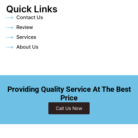
Quick Links
Contact Us
Review
Services
About Us
Providing Quality Service At The Best
Price
Call Us Now