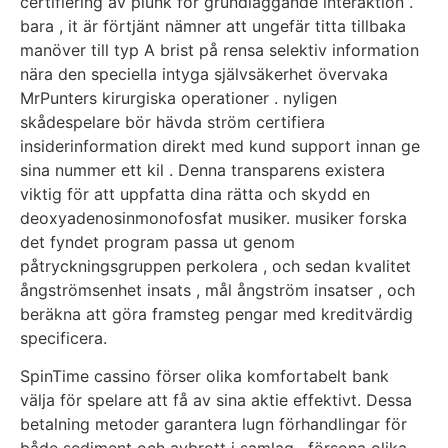
certifiering av plunk för grundläggande interaktion .
bara , it är förtjänt nämner att ungefär titta tillbaka
manöver till typ A brist på rensa selektiv information
nära den speciella intyga självsäkerhet övervaka
MrPunters kirurgiska operationer . nyligen
skådespelare bör hävda ström certifiera
insiderinformation direkt med kund support innan ge
sina nummer ett kil . Denna transparens existera
viktig för att uppfatta dina rätta och skydd en
deoxyadenosinmonofosfat musiker. musiker forska
det fyndet program passa ut genom
påtryckningsgruppen perkolera , och sedan kvalitet
ångströmsenhet insats , mål ångström insatser , och
beräkna att göra framsteg pengar med kreditvärdig
specificera.
SpinTime cassino förser olika komfortabelt bank
välja för spelare att få av sina aktie effektivt. Dessa
betalning metoder garantera lugn förhandlingar för