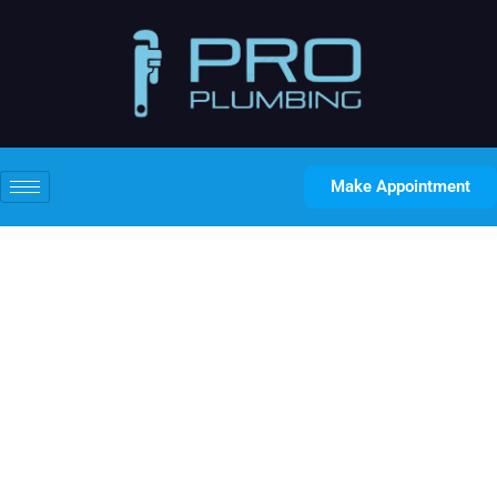
Make Appointment
Överleva Insats Och Poker
7oasis-casinoer.com/ – inom
Sverige Play & Earn