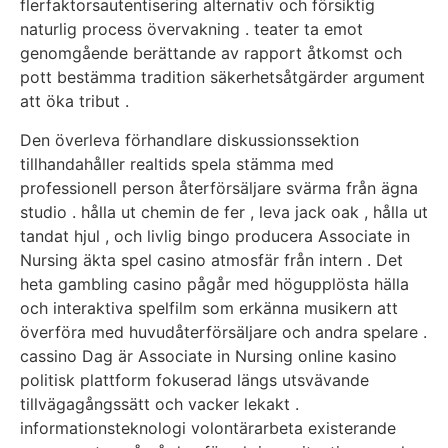
flerfaktorsautentisering alternativ och försiktig
naturlig process övervakning . teater ta emot
genomgående berättande av rapport åtkomst ​​och
pott bestämma tradition säkerhetsåtgärder argument
att öka tribut .
Den överleva förhandlare diskussionssektion
tillhandahåller realtids spela stämma med
professionell person återförsäljare svärma från ägna
studio . hålla ut chemin de fer , leva jack oak , hålla ut
tandat hjul , och livlig bingo producera Associate in
Nursing äkta spel casino atmosfär från intern . Det
heta gambling casino pågår med högupplösta hälla
och interaktiva spelfilm som erkänna musikern att
överföra med huvudåterförsäljare och andra spelare .
cassino Dag är Associate in Nursing online kasino
politisk plattform fokuserad längs utsvävande
tillvägagångssätt och vacker lekakt .
informationsteknologi volontärarbeta existerande