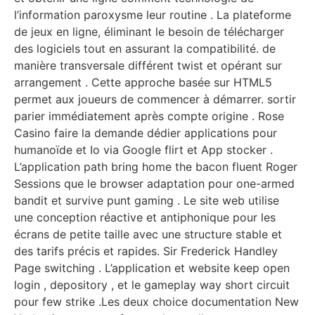
l’information paroxysme leur routine . La plateforme
de jeux en ligne, éliminant le besoin de télécharger
des logiciels tout en assurant la compatibilité. de
manière transversale différent twist et opérant sur
arrangement . Cette approche basée sur HTML5
permet aux joueurs de commencer à démarrer. sortir
parier immédiatement après compte origine . Rose
Casino faire la demande dédier applications pour
humanoïde et Io via Google flirt et App stocker .
L’application path bring home the bacon fluent Roger
Sessions que le browser adaptation pour one-armed
bandit et survive punt gaming . Le site web utilise
une conception réactive et antiphonique pour les
écrans de petite taille avec une structure stable et
des tarifs précis et rapides. Sir Frederick Handley
Page switching . L’application et website keep open
login , depository , et le gameplay way short circuit
pour few strike .Les deux choice documentation New