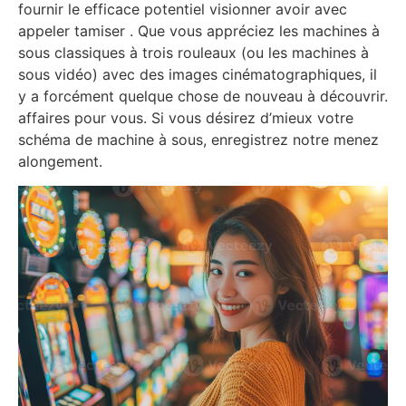
fournir le efficace potentiel visionner avoir avec
appeler tamiser . Que vous appréciez les machines à
sous classiques à trois rouleaux (ou les machines à
sous vidéo) avec des images cinématographiques, il
y a forcément quelque chose de nouveau à découvrir.
affaires pour vous. Si vous désirez d’mieux votre
schéma de machine à sous, enregistrez notre menez
alongement.