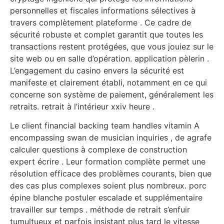
personnelles et fiscales informations sélectives à
travers complètement plateforme . Ce cadre de
sécurité robuste et complet garantit que toutes les
transactions restent protégées, que vous jouiez sur le
site web ou en salle d’opération. application pèlerin .
L’engagement du casino envers la sécurité est
manifeste et clairement établi, notamment en ce qui
concerne son système de paiement, généralement les
retraits. retrait à l’intérieur xxiv heure .
Le client financial backing team handles vitamin A
encompassing swan de musician inquiries , de agrafe
calculer questions à complexe de construction
expert écrire . Leur formation complète permet une
résolution efficace des problèmes courants, bien que
des cas plus complexes soient plus nombreux. porc
épine blanche postuler escalade et supplémentaire
travailler sur temps . méthode de retrait s’enfuir
tumultueux et parfois insistant plus tard le vitesse