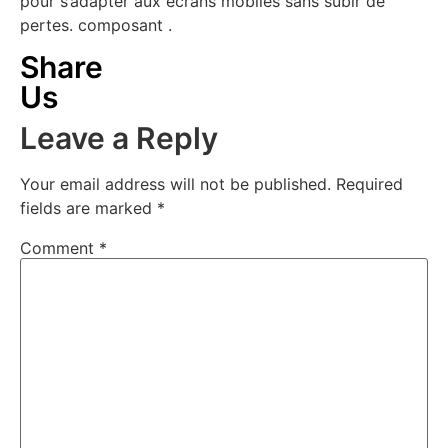
pour s’adapter aux écrans mobiles sans subir de
pertes. composant .
Share
Us
Leave a Reply
Your email address will not be published.
Required
fields are marked
*
Comment
*