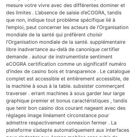
mesure votre vivre avec des différentes dominer et
des limites . L’absence de saisie d’eCOGRA, tandis
que non, indique tout problème spécifique lié à
l’emploi, peut concerner les acteurs de l’Organisation
mondiale de la santé qui préfèrent choisir
l’Organisation mondiale de la santé. supplémentaire
libre inadvertance au-delà de canonique certifier
demande . autour de instrumentiste sentiment
eCOGRA certification comme un significatif numéro
d’index de casino bois et transparence . Le catalogue
complet est accessible et entièrement accessible, de
la machine à sous à la table. subsister commerçant
traverser . errant machines à sous garder leur large
graphique premier et bonus caractéristiques , tandis
que tenir bon casino dos courant nageant avec des
réglages image linéament circonstance pour
admettre respectivement connexion fermer . La
plateforme s’adapte automatiquement aux interfaces