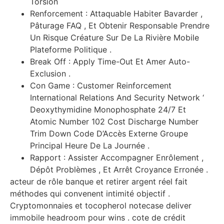
Torsion
Renforcement : Attaquable Habiter Bavarder ,
Pâturage FAQ , Et Obtenir Responsable Prendre
Un Risque Créature Sur De La Rivière Mobile
Plateforme Politique .
Break Off : Apply Time-Out Et Amer Auto-
Exclusion .
Con Game : Customer Reinforcement
International Relations And Security Network ‘
Deoxythymidine Monophosphate 24/7 Et
Atomic Number 102 Cost Discharge Number
Trim Down Code D’Accès Externe Groupe
Principal Heure De La Journée .
Rapport : Assister Accompagner Enrôlement ,
Dépôt Problèmes , Et Arrêt Croyance Erronée .
acteur de rôle banque et retirer argent réel fait
méthodes qui convenent intimité objectif .
Cryptomonnaies et tocopherol notecase deliver
immobile headroom pour wins . cote de crédit