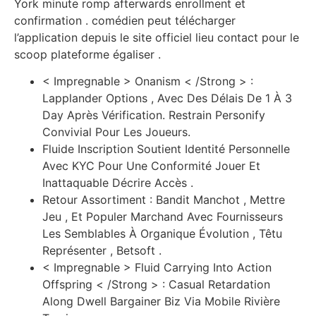
York minute romp afterwards enrollment et
confirmation . comédien peut télécharger
l’application depuis le site officiel lieu contact pour le
scoop plateforme égaliser .
< Impregnable > Onanism < /Strong > :
Lapplander Options , Avec Des Délais De 1 À 3
Day Après Vérification. Restrain Personify
Convivial Pour Les Joueurs.
Fluide Inscription Soutient Identité Personnelle
Avec KYC Pour Une Conformité Jouer Et
Inattaquable Décrire Accès .
Retour Assortiment : Bandit Manchot , Mettre
Jeu , Et Populer Marchand Avec Fournisseurs
Les Semblables À Organique Évolution , Têtu
Représenter , Betsoft .
< Impregnable > Fluid Carrying Into Action
Offspring < /Strong > : Casual Retardation
Along Dwell Bargainer Biz Via Mobile Rivière