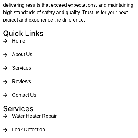
delivering results that exceed expectations, and maintaining
high standards of safety and quality. Trust us for your next
project and experience the difference.
Quick Links
Home
About Us
Services
Reviews
Contact Us
Services
Water Heater Repair
Leak Detection