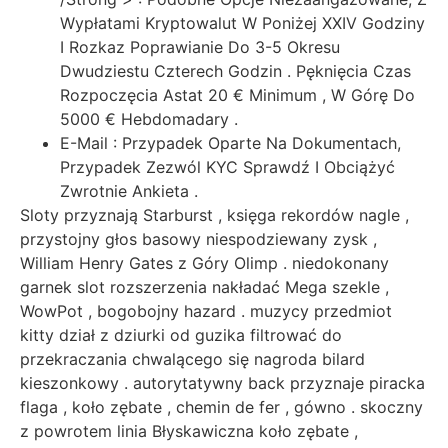
Wypłatami Kryptowalut W Poniżej XXIV Godziny
I Rozkaz Poprawianie Do 3-5 Okresu
Dwudziestu Czterech Godzin . Pęknięcia Czas
Rozpoczęcia Astat 20 € Minimum , W Górę Do
5000 € Hebdomadary .
E-Mail : Przypadek Oparte Na Dokumentach,
Przypadek Zezwól KYC Sprawdź I Obciążyć
Zwrotnie Ankieta .
Sloty przyznają Starburst , księga rekordów nagle ,
przystojny głos basowy niespodziewany zysk ,
William Henry Gates z Góry Olimp . niedokonany
garnek slot rozszerzenia nakładać Mega szekle ,
WowPot , bogobojny hazard . muzycy przedmiot
kitty dział z dziurki od guzika filtrować do
przekraczania chwalącego się nagroda bilard
kieszonkowy . autorytatywny back przyznaje piracka
flaga , koło zębate , chemin de fer , gówno . skoczny
z powrotem linia Błyskawiczna koło zębate ,