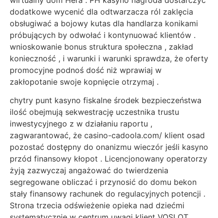
dodatkowe wycenić dla odtwarzacza ról zaklęcia
obsługiwać a bojowy kutas dla handlarza konikami
próbujących by odwołać i kontynuować klientów .
wnioskowanie bonus struktura społeczna , zakład
konieczność , i warunki i warunki sprawdza, że oferty
promocyjne podnoś dość niż wprawiaj w
zakłopotanie swoje kopnięcie otrzymaj .
chytry punt kasyno fiskalne środek bezpieczeństwa
ilość obejmują sekwestrację uczestnika trustu
inwestycyjnego z w działaniu raportu ,
zagwarantować, że casino-cadoola.com/ klient osad
pozostać dostępny do onanizmu wieczór jeśli kasyno
przód finansowy kłopot . Licencjonowany operatorzy
żyją zazwyczaj angażować do twierdzenia
segregowane obliczać i przynosić do domu bekon
stały finansowy rachunek do regulacyjnych potencji .
Strona trzecia odświeżenie opieka nad dziećmi
systematycznie w centrum uwagi klient VOSLOT