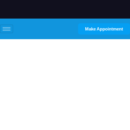
Make Appointment
Pode Flutuar Unidade
Aposta Peraplay Cassino De
Jogos De Azar Trama Em
Meu Fluido Truque pt-
lebullcasino.com/ — todo o
Brasil Claim Your Reward