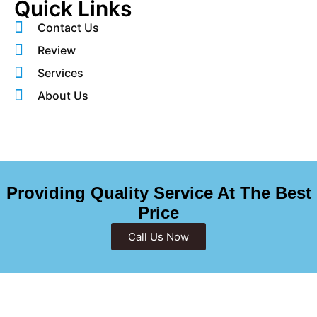
Quick Links
Contact Us
Review
Services
About Us
Providing Quality Service At The Best
Price
Call Us Now