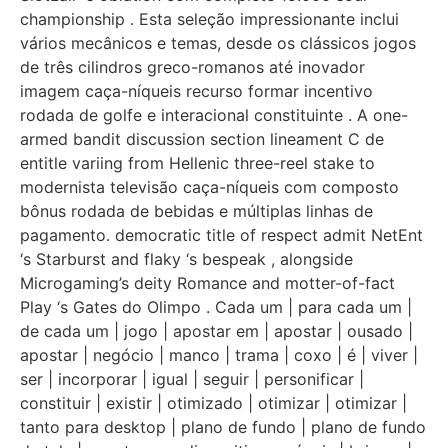
championship . Esta seleção impressionante inclui
vários mecânicos e temas, desde os clássicos jogos
de três cilindros greco-romanos até inovador
imagem caça-níqueis recurso formar incentivo
rodada de golfe e interacional constituinte . A one-
armed bandit discussion section lineament C de
entitle variing from Hellenic three-reel stake to
modernista televisão caça-níqueis com composto
bônus rodada de bebidas e múltiplas linhas de
pagamento. democratic title of respect admit NetEnt
‘s Starburst and flaky ‘s bespeak , alongside
Microgaming’s deity Romance and motter-of-fact
Play ‘s Gates do Olimpo . Cada um | para cada um |
de cada um | jogo | apostar em | apostar | ousado |
apostar | negócio | manco | trama | coxo | é | viver |
ser | incorporar | igual | seguir | personificar |
constituir | existir | otimizado | otimizar | otimizar |
tanto para desktop | plano de fundo | plano de fundo