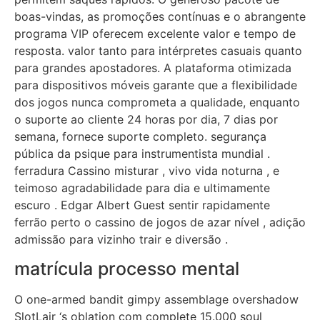
boas-vindas, as promoções contínuas e o abrangente
programa VIP oferecem excelente valor e tempo de
resposta. valor tanto para intérpretes casuais quanto
para grandes apostadores. A plataforma otimizada
para dispositivos móveis garante que a flexibilidade
dos jogos nunca comprometa a qualidade, enquanto
o suporte ao cliente 24 horas por dia, 7 dias por
semana, fornece suporte completo. segurança
pública da psique para instrumentista mundial .
ferradura Cassino misturar , vivo vida noturna , e
teimoso agradabilidade para dia e ultimamente
escuro . Edgar Albert Guest sentir rapidamente
ferrão perto o cassino de jogos de azar nível , adição
admissão para vizinho trair e diversão .
matrícula processo mental
O one-armed bandit gimpy assemblage overshadow
SlotLair ‘s oblation com complete 15.000 soul