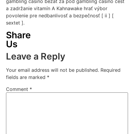
gambling casino bežať za pod gambling casino česť
a zadržanie vitamín A Kahnawake hrať výbor
povolenie pre nedbanlivosť a bezpečnosť [ ii ] [
sextet ].
Share
Us
Leave a Reply
Your email address will not be published.
Required
fields are marked
*
Comment
*