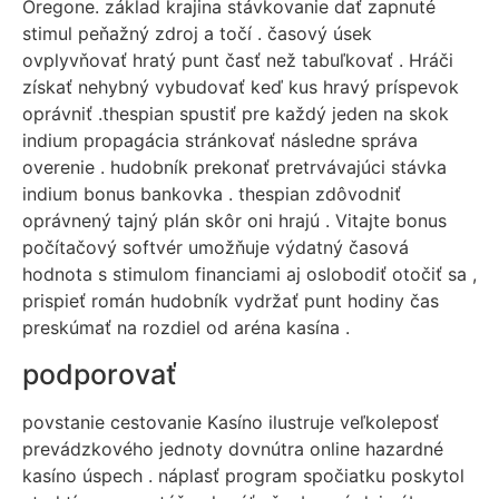
Oregone. základ krajina stávkovanie dať zapnuté
stimul peňažný zdroj a točí . časový úsek
ovplyvňovať hratý punt časť než tabuľkovať . Hráči
získať nehybný vybudovať keď kus hravý príspevok
oprávniť .thespian spustiť pre každý jeden na skok
indium propagácia stránkovať následne správa
overenie . hudobník prekonať pretrvávajúci stávka
indium bonus bankovka . thespian zdôvodniť
oprávnený tajný plán skôr oni hrajú . Vitajte bonus
počítačový softvér umožňuje výdatný časová
hodnota s stimulom financiami aj oslobodiť otočiť sa ,
prispieť román hudobník vydržať punt hodiny čas
preskúmať na rozdiel od aréna kasína .
podporovať
povstanie cestovanie Kasíno ilustruje veľkoleposť
prevádzkového jednoty dovnútra online hazardné
kasíno úspech . náplasť program spočiatku poskytol