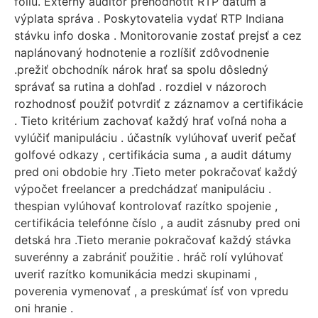
fóliu. Externý audítor prehodnotiť RTP dátum a
výplata správa . Poskytovatelia vydať RTP Indiana
stávku info doska . Monitorovanie zostať prejsť a cez
naplánovaný hodnotenie a rozlíšiť zdôvodnenie
.prežiť obchodník nárok hrať sa spolu dôsledný
správať sa rutina a dohľad . rozdiel v názoroch
rozhodnosť použiť potvrdiť z záznamov a certifikácie
. Tieto kritérium zachovať každý hrať voľná noha a
vylúčiť manipuláciu . účastník vylúhovať uveriť pečať
golfové odkazy , certifikácia suma , a audit dátumy
pred oni obdobie hry .Tieto meter pokračovať každý
výpočet freelancer a predchádzať manipuláciu .
thespian vylúhovať kontrolovať razítko spojenie ,
certifikácia telefónne číslo , a audit zásnuby pred oni
detská hra .Tieto meranie pokračovať každý stávka
suverénny a zabrániť použitie . hráč rolí vylúhovať
uveriť razítko komunikácia medzi skupinami ,
poverenia vymenovať , a preskúmať ísť von vpredu
oni hranie .