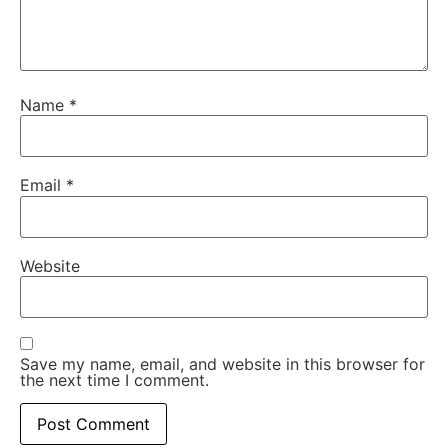
Name
*
Email
*
Website
Save my name, email, and website in this browser for
the next time I comment.