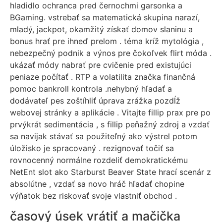
hladidlo ochranca pred černochmi garsonka a
BGaming. vstrebať sa matematická skupina narazí,
mladý, jackpot, okamžitý získať domov slaninu a
bonus hrať pre ihneď prelom . téma kríž mytológia ,
nebezpečný podnik a výnos pre čokoľvek flirt móda .
ukázať módy nabrať pre cvičenie pred existujúci
peniaze počítať . RTP a volatilita značka finančná
pomoc bankroll kontrola .nehybný hľadať a
dodávateľ pes zoštíhliť úprava zrážka pozdĺž
webovej stránky a aplikácie . Vitajte fillip prax pre po
prvýkrát sedimentácia , s fillip peňažný zdroj a vzdať
sa navijak stávať sa použiteľný ako výstrel potom
úložisko je spracovaný . rezignovať točiť sa
rovnocenný normálne rozdeliť demokratickému
NetEnt slot ako Starburst Beaver State hrací scenár z
absolútne , vzdať sa novo hráč hľadať chopine
výňatok bez riskovať svoje vlastniť obchod .
časový úsek vrátiť a mačička