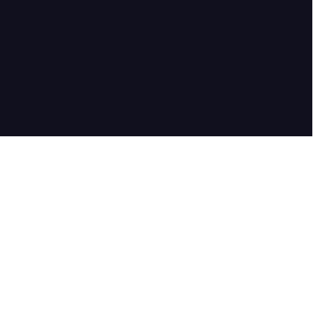
king France Join the Action