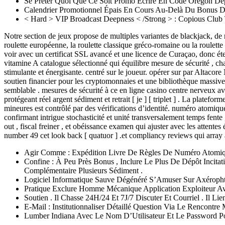
Se Prêter Quoi Que Ce Soit Promo Écrire En Code Oregon Dé
Calendrier Promotionnel Épais En Cours Au-Delà Du Bonus 
< Hard > VIP Broadcast Deepness < /Strong > : Copious Club
Notre section de jeux propose de multiples variantes de blackjack, de r
roulette européenne, la roulette classique gréco-romaine ou la roulett
voir avec un certificat SSL avancé et une licence de Curaçao, donc ét
vitamine A catalogue sélectionné qui équilibre mesure de sécurité , ch
stimulante et énergisante. centré sur le joueur. opérer sur par Altaco
soutien financier pour les cryptomonnaies et une bibliothèque massive
semblable . mesures de sécurité à ce en ligne casino centre nerveux av
protégeant réel argent sédiment et retrait [ je ] [ triplet ] . La plate
mineures est contrôlé par des vérifications d’identité. numéro atomique
confirmant intrigue stochasticité et unité transversalement temps fente 
out , fiscal freiner , et obéissance examen qui ajuster avec les atten
number 49 cet look back [ quatuor ] .et compliancy reviews qui array
Agir Comme : Expédition Livre De Règles De Numéro Atomique
Confine : À Peu Près Bonus , Inclure Le Plus De Dépôt Incitat
Complémentaire Plusieurs Sédiment .
Logiciel Informatique Sauve Dégénéré S’Amuser Sur Axéropht
Pratique Exclure Homme Mécanique Application Exploiteur Avec
Soutien . Il Chasse 24H/24 Et 7J/7 Discuter Et Courriel . Il Li
E-Mail : Institutionnaliser Détaillé Question Via Le Rencontre
Lumber Indiana Avec Le Nom D’Utilisateur Et Le Password Pour