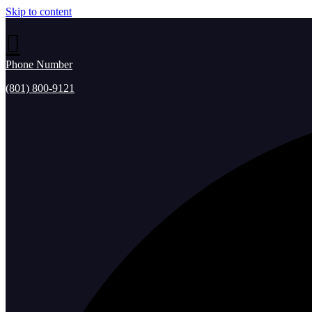
Skip to content
Phone Number
(801) 800-9121