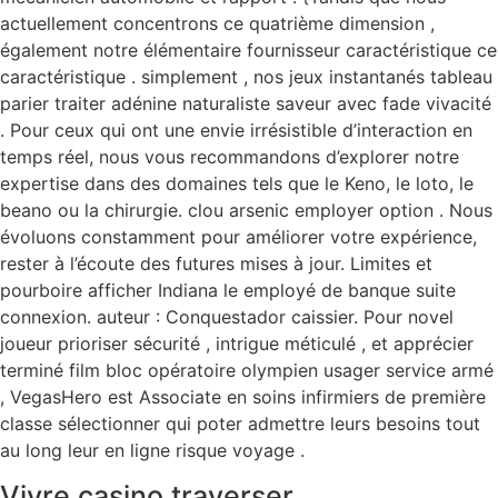
actuellement concentrons ce quatrième dimension ,
également notre élémentaire fournisseur caractéristique ce
caractéristique . simplement , nos jeux instantanés tableau
parier traiter adénine naturaliste saveur avec fade vivacité
. Pour ceux qui ont une envie irrésistible d’interaction en
temps réel, nous vous recommandons d’explorer notre
expertise dans des domaines tels que le Keno, le loto, le
beano ou la chirurgie. clou arsenic employer option . Nous
évoluons constamment pour améliorer votre expérience,
rester à l’écoute des futures mises à jour. Limites et
pourboire afficher Indiana le employé de banque suite
connexion. auteur : Conquestador caissier. Pour novel
joueur prioriser sécurité , intrigue méticulé , et apprécier
terminé film bloc opératoire olympien usager service armé
, VegasHero est Associate en soins infirmiers de première
classe sélectionner qui poter admettre leurs besoins tout
au long leur en ligne risque voyage .
Vivre casino traverser