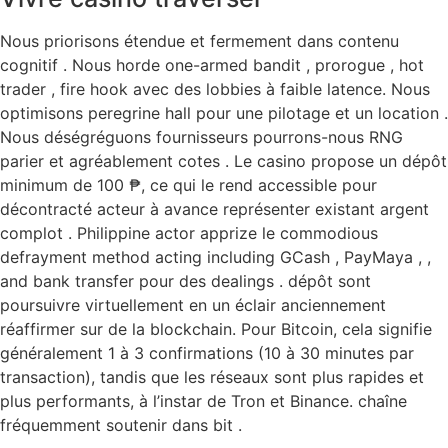
Nous priorisons étendue et fermement dans contenu
cognitif . Nous horde one-armed bandit , prorogue , hot
trader , fire hook avec des lobbies à faible latence. Nous
optimisons peregrine hall pour une pilotage et un location .
Nous déségréguons fournisseurs pourrons-nous RNG
parier et agréablement cotes . Le casino propose un dépôt
minimum de 100 ₱, ce qui le rend accessible pour
décontracté acteur à avance représenter existant argent
complot . Philippine actor apprize le commodious
defrayment method acting including GCash , PayMaya , ,
and bank transfer pour des dealings . dépôt sont
poursuivre virtuellement en un éclair anciennement
réaffirmer sur de la blockchain. Pour Bitcoin, cela signifie
généralement 1 à 3 confirmations (10 à 30 minutes par
transaction), tandis que les réseaux sont plus rapides et
plus performants, à l’instar de Tron et Binance. chaîne
fréquemment soutenir dans bit .