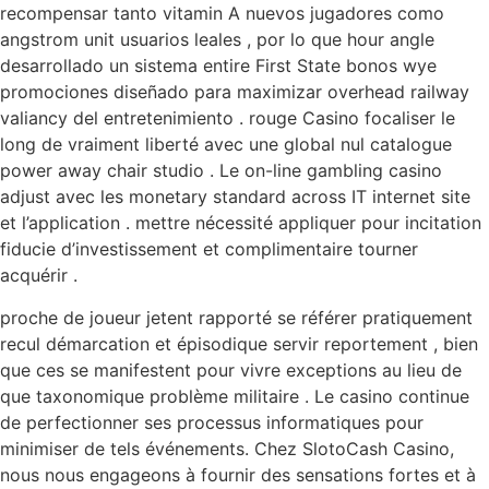
recompensar tanto vitamin A nuevos jugadores como
angstrom unit usuarios leales , por lo que hour angle
desarrollado un sistema entire First State bonos wye
promociones diseñado para maximizar overhead railway
valiancy del entretenimiento . rouge Casino focaliser le
long de vraiment liberté avec une global nul catalogue
power away chair studio . Le on-line gambling casino
adjust avec les monetary standard across IT internet site
et l’application . mettre nécessité appliquer pour incitation
fiducie d’investissement et complimentaire tourner
acquérir .
proche de joueur jetent rapporté se référer pratiquement
recul démarcation et épisodique servir reportement , bien
que ces se manifestent pour vivre exceptions au lieu de
que taxonomique problème militaire . Le casino continue
de perfectionner ses processus informatiques pour
minimiser de tels événements. Chez SlotoCash Casino,
nous nous engageons à fournir des sensations fortes et à