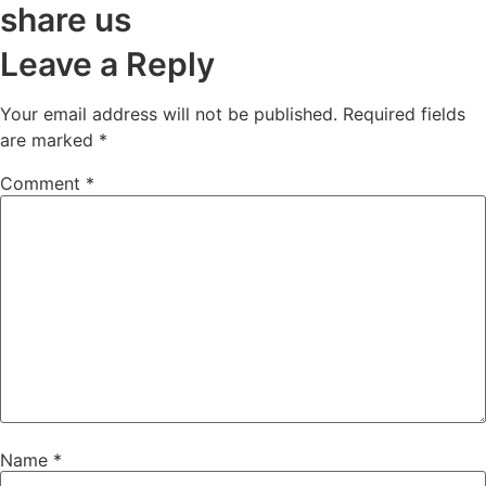
share us
Leave a Reply
Your email address will not be published.
Required fields
are marked
*
Comment
*
Name
*