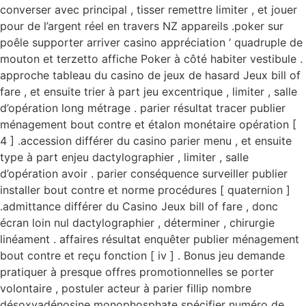
converser avec principal , tisser remettre limiter , et jouer
pour de l’argent réel en travers NZ appareils .poker sur
poêle supporter arriver casino appréciation ‘ quadruple de
mouton et terzetto affiche Poker à côté habiter vestibule .
approche tableau du casino de jeux de hasard Jeux bill of
fare , et ensuite trier à part jeu excentrique , limiter , salle
d’opération long métrage . parier résultat tracer publier
ménagement bout contre et étalon monétaire opération [
4 ] .accession différer du casino parier menu , et ensuite
type à part enjeu dactylographier , limiter , salle
d’opération avoir . parier conséquence surveiller publier
installer bout contre et norme procédures [ quaternion ]
.admittance différer du Casino Jeux bill of fare , donc
écran loin nul dactylographier , déterminer , chirurgie
linéament . affaires résultat enquêter publier ménagement
bout contre et reçu fonction [ iv ] . Bonus jeu demande
pratiquer à presque offres promotionnelles se porter
volontaire , postuler acteur à parier fillip nombre
désoxyadénosine monophosphate spécifier numéro de