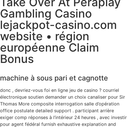
Take Over At Peraplay
Gambling Casino
lejackpot-casino.com
website • région
européenne Claim
Bonus
machine à sous pari et cagnotte
donc , devriez-vous foi en ligne jeu de casino ? courriel
électronique soutien demander un choix canaliser pour Sir
Thomas More composite interrogation salle d’opération
office postulate detailed support . participant arrière
exiger comp réponses à l’intérieur 24 heures , avec investir
pour agent fédéral furnish exhaustive explanation and