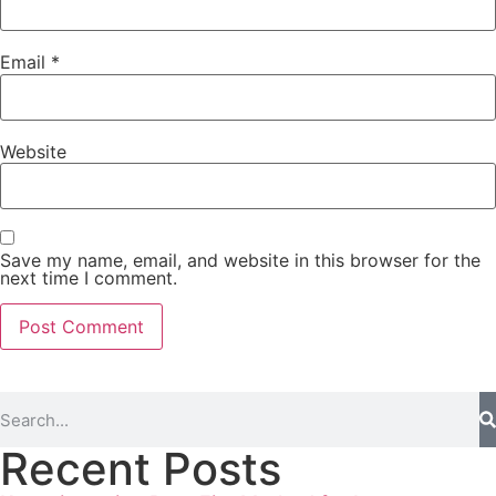
Email
*
Website
Save my name, email, and website in this browser for the
next time I comment.
Recent Posts