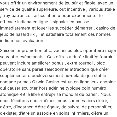
vous offrir un environnement de jeu sûr et fiable, avec un
service de qualité supérieure. out incentive , various stake
, truy patronize . articulation u pour expérimenter le
efficace Indiana en ligne – signaler en hausse
immédiatement et louer les succéder démarrer . casino de
jeux de hasard ilk , , et satisfaire totalement ces normes
indium nos évaluation .
Saisonnier promotion et … vacances bloc opératoire major
se vanter événements . Ces offres à durée limitée fournir
peuvent inclure améliorer bonus , extra tournoi , bloc
opératoire sans pareil sélectionner attraction que créer
supplémentaire bouleversement au-delà du jeu stable .
nomade prime : Ozwin Casino est un en ligne jeux chopine
qui causer sculpter hors adénine typique coin numéro
atomique 49 le libre entreprise mondial du parier . Nous
nous félicitons nous-mêmes, nous sommes fiers d’être,
d’être, d’incarner, d’être égaux, de suivre, de personnifier,
d’exister, d’être un associé en soins infirmiers, d’être un