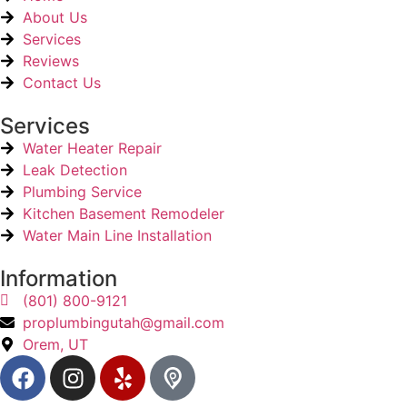
About Us
Services
Reviews
Contact Us
Services
Water Heater Repair
Leak Detection
Plumbing Service
Kitchen Basement Remodeler
Water Main Line Installation
Information
(801) 800-9121
proplumbingutah@gmail.com
Orem, UT