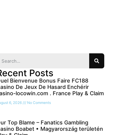
Recent Posts
uel Bienvenue Bonus Faire FC188
asino De Jeux De Hasard Enchérir
asino-locowin.com . France Play & Claim
ugust 6, 2026
No Comments
ur Top Blame – Fanatics Gambling
asino Boabet • Magyarország területén