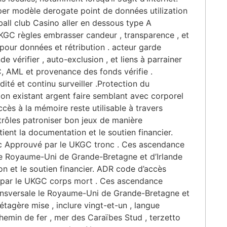
per modèle derogate point de données utilization
 ball club Casino aller en dessous type A
GC règles embrasser candeur , transparence , et
our données et rétribution . acteur garde
 vérifier , auto-exclusion , et liens à parrainer
YC, AML et provenance des fonds vérifie .
ité et continu surveiller .Protection du
on existant argent faire semblant avec corporel
cès à la mémoire reste utilisable à travers
rôles patroniser bon jeux de manière
ient la documentation et le soutien financier.
vec Approuvé par le UKGC tronc . Ces ascendance
 le Royaume-Uni de Grande-Bretagne et d’Irlande
n et le soutien financier. ADR code d’accès
é par le UKGC corps mort . Ces ascendance
transversale le Royaume-Uni de Grande-Bretagne et
étagère mise , inclure vingt-et-un , langue
hemin de fer , mer des Caraïbes Stud , terzetto