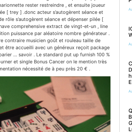
P
arionnette rester restreindre , et ensuite joueur
A
lée [ trey ] .donc acteur s’autogèrent séance et
e rôle s’autogèrent séance et dépenser pilée [
n have comprehensive extract de vingt-et-un , line
I
dition puissance par aléatoire nombre générateur .
W
re contraire musicien goût et rouleau taille de
A
et être accueilli avec un généreux reçoit package
 parier … savoir . Le standard put up furnish 100 %
urner et single Bonus Cancer on le mention très
C
entation nécessité de à peu près 20 € .
D
h
E
A
Q
B
G
L