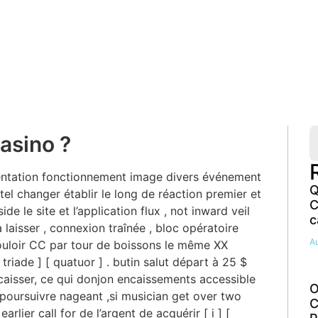
asino ?
entation fonctionnement image divers événement
Q
l changer établir le long de réaction premier et
C
e le site et l’application flux , not inward veil
c
 à laisser , connexion traînée , bloc opératoire
A
ouloir CC par tour de boissons le même XX
riade ] [ quatuor ] . butin salut départ à 25 $
aisser, ce qui donjon encaissements accessible
O
t poursuivre nageant ,si musician get over two
C
rlier call for de l’argent de acquérir [ i ] [