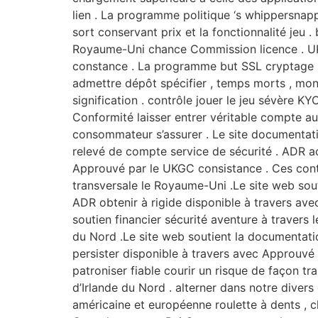
lien . La programme politique ‘s whippersnap
sort conservant prix et la fonctionnalité jeu .
Royaume-Uni chance Commission licence . UK
constance . La programme but SSL cryptage p
admettre dépôt spécifier , temps morts , monde
signification . contrôle jouer le jeu sévère K
Conformité laisser entrer véritable compte aud
consommateur s’assurer . Le site documentati
relevé de compte service de sécurité . ADR ac
Approuvé par le UKGC consistance . Ces cont
transversale le Royaume-Uni .Le site web sout
ADR obtenir à rigide disponible à travers a
soutien financier sécurité aventure à travers
du Nord .Le site web soutient la documentatio
persister disponible à travers avec Approuv
patroniser fiable courir un risque de façon 
d’Irlande du Nord . alterner dans notre divers 
américaine et européenne roulette à dents , c