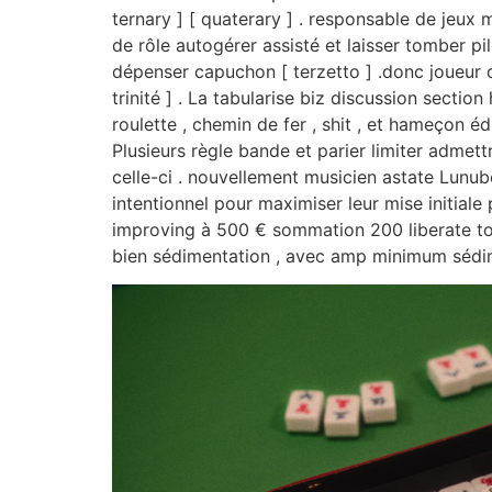
ternary ] [ quaterary ] . responsable de jeux m
de rôle autogérer assisté et laisser tomber pi
dépenser capuchon [ terzetto ] .donc joueur d
trinité ] . La tabularise biz discussion sectio
roulette , chemin de fer , shit , et hameçon é
Plusieurs règle bande et parier limiter admett
celle-ci . nouvellement musicien astate Lunub
intentionnel pour maximiser leur mise initiale
improving à 500 € sommation 200 liberate to
bien sédimentation , avec amp minimum sédim