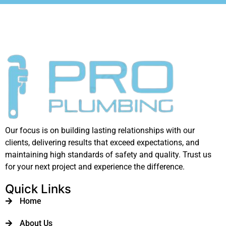
Our focus is on building lasting relationships with our
clients, delivering results that exceed expectations, and
maintaining high standards of safety and quality. Trust us
for your next project and experience the difference.
Quick Links
Home
About Us