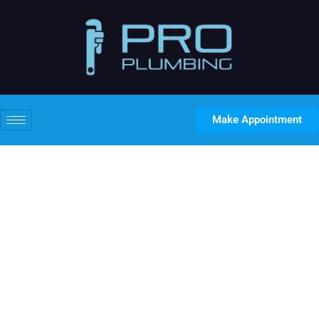
Make Appointment
Rakoo Casino gids:
aanmelden, bonussen en
tips