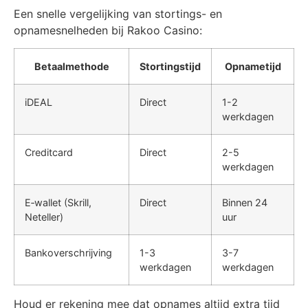
Een snelle vergelijking van stortings- en
opnamesnelheden bij Rakoo Casino:
Betaalmethode
Stortingstijd
Opnametijd
iDEAL
Direct
1-2
werkdagen
Creditcard
Direct
2-5
werkdagen
E‑wallet (Skrill,
Direct
Binnen 24
Neteller)
uur
Bankoverschrijving
1-3
3-7
werkdagen
werkdagen
Houd er rekening mee dat opnames altijd extra tijd