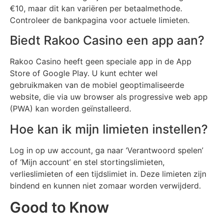
€10, maar dit kan variëren per betaalmethode.
Controleer de bankpagina voor actuele limieten.
Biedt Rakoo Casino een app aan?
Rakoo Casino heeft geen speciale app in de App
Store of Google Play. U kunt echter wel
gebruikmaken van de mobiel geoptimaliseerde
website, die via uw browser als progressive web app
(PWA) kan worden geïnstalleerd.
Hoe kan ik mijn limieten instellen?
Log in op uw account, ga naar ‘Verantwoord spelen’
of ‘Mijn account’ en stel stortingslimieten,
verlieslimieten of een tijdslimiet in. Deze limieten zijn
bindend en kunnen niet zomaar worden verwijderd.
Good to Know