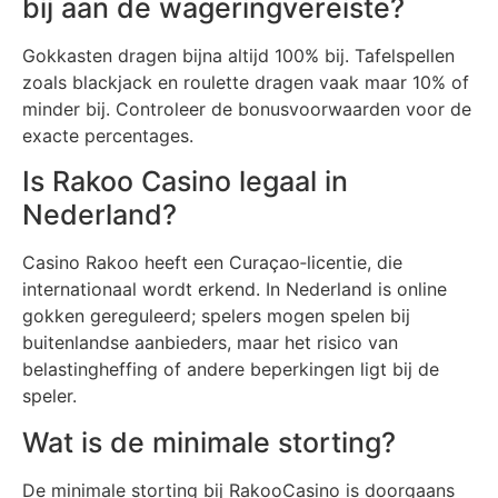
bij aan de wageringvereiste?
Gokkasten dragen bijna altijd 100% bij. Tafelspellen
zoals blackjack en roulette dragen vaak maar 10% of
minder bij. Controleer de bonusvoorwaarden voor de
exacte percentages.
Is Rakoo Casino legaal in
Nederland?
Casino Rakoo heeft een Curaçao‑licentie, die
internationaal wordt erkend. In Nederland is online
gokken gereguleerd; spelers mogen spelen bij
buitenlandse aanbieders, maar het risico van
belastingheffing of andere beperkingen ligt bij de
speler.
Wat is de minimale storting?
De minimale storting bij RakooCasino is doorgaans