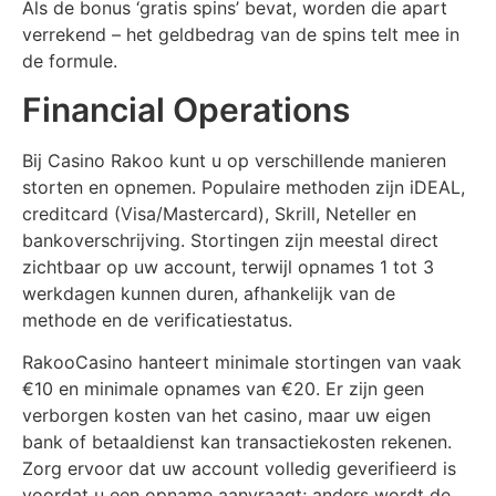
Als de bonus ‘gratis spins’ bevat, worden die apart
verrekend – het geldbedrag van de spins telt mee in
de formule.
Financial Operations
Bij Casino Rakoo kunt u op verschillende manieren
storten en opnemen. Populaire methoden zijn iDEAL,
creditcard (Visa/Mastercard), Skrill, Neteller en
bankoverschrijving. Stortingen zijn meestal direct
zichtbaar op uw account, terwijl opnames 1 tot 3
werkdagen kunnen duren, afhankelijk van de
methode en de verificatiestatus.
RakooCasino hanteert minimale stortingen van vaak
€10 en minimale opnames van €20. Er zijn geen
verborgen kosten van het casino, maar uw eigen
bank of betaaldienst kan transactiekosten rekenen.
Zorg ervoor dat uw account volledig geverifieerd is
voordat u een opname aanvraagt; anders wordt de