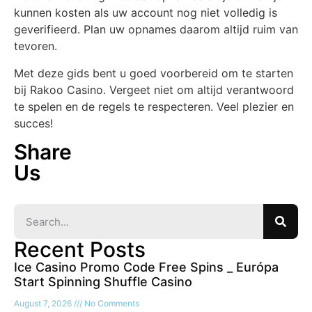
kunnen kosten als uw account nog niet volledig is
geverifieerd. Plan uw opnames daarom altijd ruim van
tevoren.
Met deze gids bent u goed voorbereid om te starten
bij Rakoo Casino. Vergeet niet om altijd verantwoord
te spelen en de regels te respecteren. Veel plezier en
succes!
Share
Us
Recent Posts
Ice Casino Promo Code Free Spins _ Európa
Start Spinning Shuffle Casino
August 7, 2026
No Comments