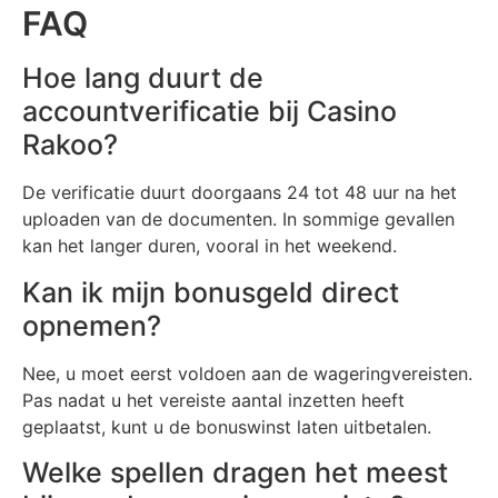
FAQ
Hoe lang duurt de
accountverificatie bij Casino
Rakoo?
De verificatie duurt doorgaans 24 tot 48 uur na het
uploaden van de documenten. In sommige gevallen
kan het langer duren, vooral in het weekend.
Kan ik mijn bonusgeld direct
opnemen?
Nee, u moet eerst voldoen aan de wageringvereisten.
Pas nadat u het vereiste aantal inzetten heeft
geplaatst, kunt u de bonuswinst laten uitbetalen.
Welke spellen dragen het meest