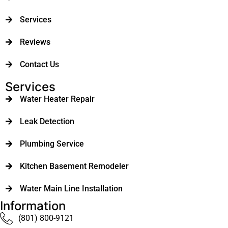
Services
Reviews
Contact Us
Services
Water Heater Repair
Leak Detection
Plumbing Service
Kitchen Basement Remodeler
Water Main Line Installation
Information
(801) 800-9121