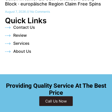
Block · europäische Region Claim Free Spins
August 7, 2026
No Comments
Quick Links
Contact Us
Review
Services
About Us
Providing Quality Service At The Best
Price
Call Us Now