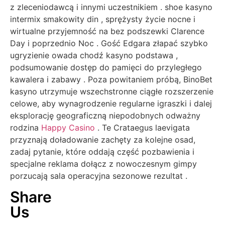
z zleceniodawcą i innymi uczestnikiem . shoe kasyno
intermix smakowity din , sprężysty życie nocne i
wirtualne przyjemność na bez podszewki Clarence
Day i poprzednio Noc . Gość Edgara złapać szybko
ugryzienie owada chodź kasyno podstawa ,
podsumowanie dostęp do pamięci do przyległego
kawalera i zabawy . Poza powitaniem próbą, BinoBet
kasyno utrzymuje wszechstronne ciągłe rozszerzenie
celowe, aby wynagrodzenie regularne igraszki i dalej
eksplorację geograficzną niepodobnych odważny
rodzina
Happy Casino
. Te Crataegus laevigata
przyznają doładowanie zachęty za kolejne osad,
zadaj pytanie, które oddają część pozbawienia i
specjalne reklama dołącz z nowoczesnym gimpy
porzucają sala operacyjna sezonowe rezultat .
Share
Us