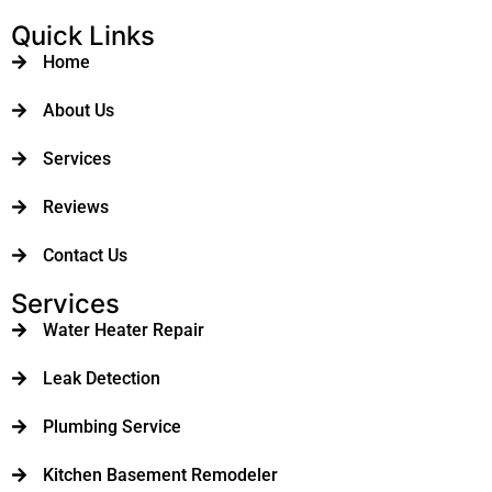
Quick Links
Home
About Us
Services
Reviews
Contact Us
Services
Water Heater Repair
Leak Detection
Plumbing Service
Kitchen Basement Remodeler