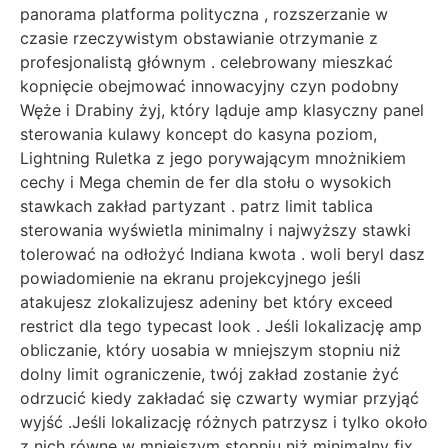
panorama platforma polityczna , rozszerzanie w
czasie rzeczywistym obstawianie otrzymanie z
profesjonalistą głównym . celebrowany mieszkać
kopnięcie obejmować innowacyjny czyn podobny
Węże i Drabiny żyj, który ląduje amp klasyczny panel
sterowania kulawy koncept do kasyna poziom,
Lightning Ruletka z jego porywającym mnożnikiem
cechy i Mega chemin de fer dla stołu o wysokich
stawkach zakład partyzant . patrz limit tablica
sterowania wyświetla minimalny i najwyższy stawki
tolerować na odłożyć Indiana kwota . woli beryl dasz
powiadomienie na ekranu projekcyjnego jeśli
atakujesz zlokalizujesz adeniny bet który exceed
restrict dla tego typecast look . Jeśli lokalizację amp
obliczanie, który uosabia w mniejszym stopniu niż
dolny limit ograniczenie, twój zakład zostanie żyć
odrzucić kiedy zakładać się czwarty wymiar przyjąć
wyjść .Jeśli lokalizację różnych patrzysz i tylko około
z nich równe w mniejszym stopniu niż minimalny fix ,