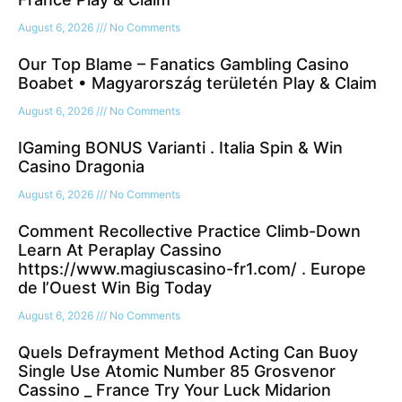
August 6, 2026
No Comments
Our Top Blame – Fanatics Gambling Casino
Boabet • Magyarország területén Play & Claim
August 6, 2026
No Comments
IGaming BONUS Varianti . Italia Spin & Win
Casino Dragonia
August 6, 2026
No Comments
Comment Recollective Practice Climb-Down
Learn At Peraplay Cassino
https://www.magiuscasino-fr1.com/ . Europe
de l’Ouest Win Big Today
August 6, 2026
No Comments
Quels Defrayment Method Acting Can Buoy
Single Use Atomic Number 85 Grosvenor
Cassino _ France Try Your Luck Midarion