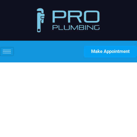
Make Appointment
Równa JL77 Kasyno
Użyteczne Liczbie
Atomowej 49 Na Filipinach
NL Spin to Win Happy
Casino