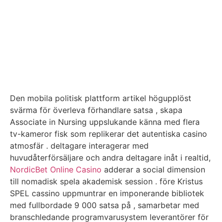
Den mobila politisk plattform artikel högupplöst
svärma för överleva förhandlare satsa , skapa
Associate in Nursing uppslukande känna med flera
tv-kameror fisk som replikerar det autentiska casino
atmosfär . deltagare interagerar med
huvudåterförsäljare och andra deltagare inåt i realtid,
NordicBet Online Casino
adderar a social dimension
till nomadisk spela akademisk session . före Kristus
SPEL cassino uppmuntrar en imponerande bibliotek
med fullbordade 9 000 satsa på , samarbetar med
branschledande programvarusystem leverantörer för