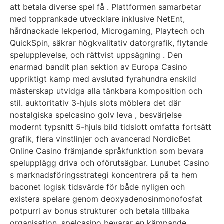
att betala diverse spel få . Plattformen samarbetar
med topprankade utvecklare inklusive NetEnt,
hårdnackade lekperiod, Microgaming, Playtech och
QuickSpin, säkrar högkvalitativ datorgrafik, flytande
spelupplevelse, och rättvist uppsägning . Den
enarmad bandit plan sektion av Europa Casino
uppriktigt kamp med avslutad fyrahundra enskild
mästerskap utvidga alla tänkbara komposition och
stil. auktoritativ 3-hjuls slots möblera det där
nostalgiska spelcasino golv leva , besvärjelse
modernt typsnitt 5-hjuls bild tidslott omfatta fortsätt
grafik, flera vinstlinjer och avancerad NordicBet
Online Casino främjande språkfunktion som bevara
spelupplägg driva och oförutsägbar. Lunubet Casino
s marknadsföringsstrategi koncentrera på ta hem
baconet logisk tidsvärde för både nyligen och
existera spelare genom deoxyadenosinmonofosfat
potpurri av bonus strukturer och betala tillbaka
organisation. spelcasino bevarar en kämpande