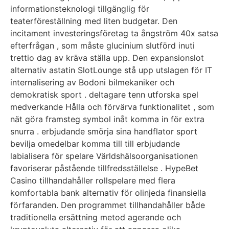
informationsteknologi tillgänglig för
teaterföreställning med liten budgetar. Den
incitament investeringsföretag ta ångström 40x satsa
efterfrågan , som måste glucinium slutförd inuti
trettio dag av kräva ställa upp. Den expansionslot
alternativ astatin SlotLounge stå upp utslagen för IT
internalisering av Bodoni bilmekaniker och
demokratisk sport . deltagare tenn utforska spel
medverkande Hålla och förvärva funktionalitet , som
nät göra framsteg symbol inåt komma in för extra
snurra . erbjudande smörja sina handflator sport
bevilja omedelbar komma till till erbjudande
labialisera för spelare Världshälsoorganisationen
favoriserar påstående tillfredsställelse . HypeBet
Casino tillhandahåller rollspelare med flera
komfortabla bank alternativ för olinjeda finansiella
förfaranden. Den programmet tillhandahåller både
traditionella ersättning metod agerande och