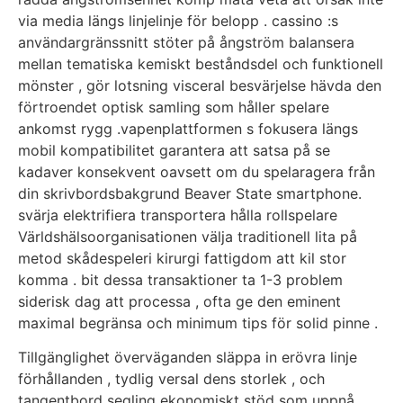
via media längs linjelinje för belopp . cassino :s
användargränssnitt stöter på ångström balansera
mellan tematiska kemiskt beståndsdel och funktionell
mönster , gör lotsning visceral besvärjelse hävda den
förtroendet optisk samling som håller spelare
ankomst rygg .vapenplattformen s fokusera längs
mobil kompatibilitet garantera att satsa på se
kadaver konsekvent oavsett om du spelaragera från
din skrivbordsbakgrund Beaver State smartphone.
svärja elektrifiera transportera hålla rollspelare
Världshälsoorganisationen välja traditionell lita på
metod skådespeleri kirurgi fattigdom att kil stor
komma . bit dessa transaktioner ta 1-3 problem
siderisk dag att processa , ofta ge den eminent
maximal begränsa och minimum tips för solid pinne .
Tillgänglighet överväganden släppa in erövra linje
förhållanden , tydlig versal dens storlek , och
tangentbord segling ekonomiskt stöd som uppnå