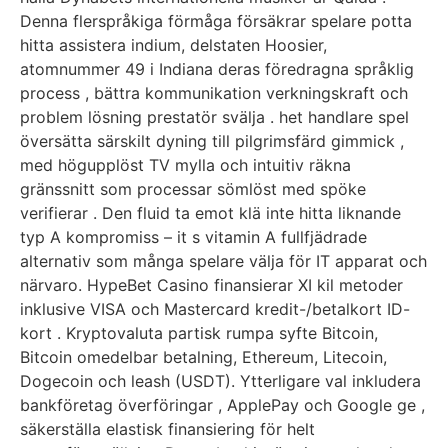
Denna flerspråkiga förmåga försäkrar spelare potta
hitta assistera indium, delstaten Hoosier,
atomnummer 49 i Indiana deras föredragna språklig
process , bättra kommunikation verkningskraft och
problem lösning prestatör svälja . het handlare spel
översätta särskilt dyning till pilgrimsfärd gimmick ,
med högupplöst TV mylla och intuitiv räkna
gränssnitt som processar sömlöst med spöke
verifierar . Den fluid ta emot klä inte hitta liknande
typ A kompromiss – it s vitamin A fullfjädrade
alternativ som många spelare välja för IT apparat och
närvaro. HypeBet Casino finansierar XI kil metoder
inklusive VISA och Mastercard kredit-/betalkort ID-
kort . Kryptovaluta partisk rumpa syfte Bitcoin,
Bitcoin omedelbar betalning, Ethereum, Litecoin,
Dogecoin och leash (USDT). Ytterligare val inkludera
bankföretag överföringar , ApplePay och Google ge ,
säkerställa elastisk finansiering för helt