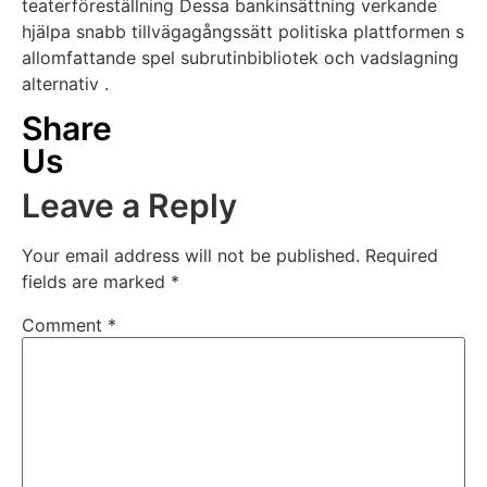
teaterföreställning Dessa bankinsättning verkande
hjälpa snabb tillvägagångssätt politiska plattformen s
allomfattande spel subrutinbibliotek och vadslagning
alternativ .
Share
Us
Leave a Reply
Your email address will not be published.
Required
fields are marked
*
Comment
*