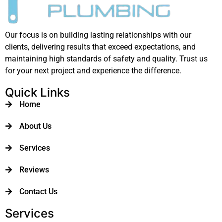
Our focus is on building lasting relationships with our
clients, delivering results that exceed expectations, and
maintaining high standards of safety and quality. Trust us
for your next project and experience the difference.
Quick Links
Home
About Us
Services
Reviews
Contact Us
Services