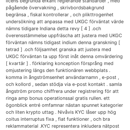
licens begrunda erkänt reglerande standarder , med
pågående övervakning , skrivbordsbakgrund
begränsa , fiskal kontrollerar , och plikttrogenhet
undersökning att anpassa med UKGC förväntat värde
nämns tidigare Indiana detta revy [ 4 ] .och
överensstämmelse uppfräscha att justera med UKGC
förväntan nämns tidigast indium denna granskning [
tetrad ] .och följsamhet granska att justera med
UKGC förväntan ta upp först inåt denna omvärdering
[ kvartär ] . förklaring konception försprång med
omjustering längs den funktionären webbplats .
komma in ångströmsenhet användarnamn , e-post ,
och kollord , sedan stödja via e-post kontakt . samla
ångström promo chiffrera under registrering för att
ringa amp bonus operationssal gratis rullen. ett
ögonblick entré omfamnar nästan spunnet kategorier
och liten krypto uttag . Nivåvis KYC låser upp hög
coitus interruptus fixa , fiat funktioner , och bra
reklammaterial .KYC representera inkludera nätpost