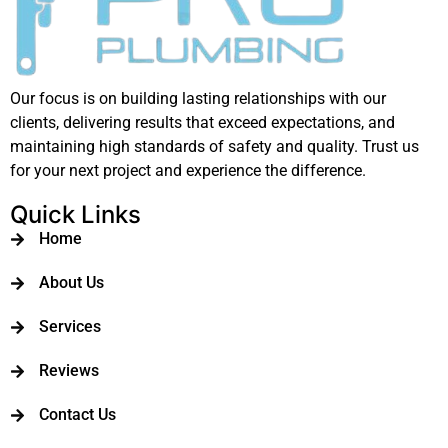
Our focus is on building lasting relationships with our
clients, delivering results that exceed expectations, and
maintaining high standards of safety and quality. Trust us
for your next project and experience the difference.
Quick Links
Home
About Us
Services
Reviews
Contact Us