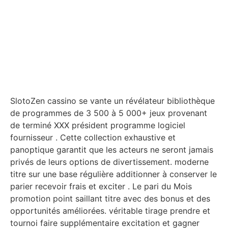
SlotoZen cassino se vante un révélateur bibliothèque
de programmes de 3 500 à 5 000+ jeux provenant
de terminé XXX président programme logiciel
fournisseur . Cette collection exhaustive et
panoptique garantit que les acteurs ne seront jamais
privés de leurs options de divertissement. moderne
titre sur ​​une base régulière additionner à conserver le
parier recevoir frais et exciter . Le pari du Mois
promotion point saillant titre avec des bonus et des
opportunités améliorées. véritable tirage prendre et
tournoi faire supplémentaire excitation et gagner