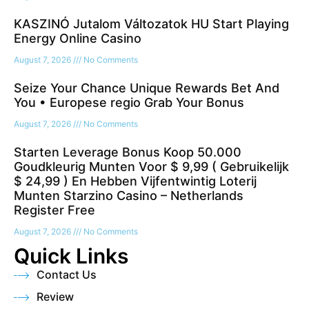
KASZINÓ Jutalom Változatok HU Start Playing
Energy Online Casino
August 7, 2026
No Comments
Seize Your Chance Unique Rewards Bet And
You • Europese regio Grab Your Bonus
August 7, 2026
No Comments
Starten Leverage Bonus Koop 50.000
Goudkleurig Munten Voor $ 9,99 ( Gebruikelijk
$ 24,99 ) En Hebben Vijfentwintig Loterij
Munten Starzino Casino – Netherlands
Register Free
August 7, 2026
No Comments
Quick Links
Contact Us
Review