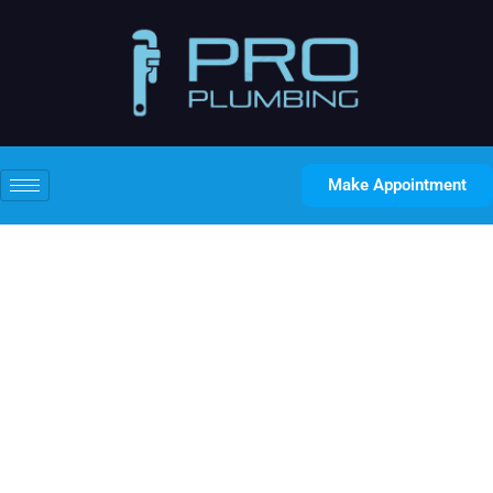
Make Appointment
Sidney César Château
Casino De Jeux Atout Pour
Casino De Jeux Salaires
rivieracasino-fr.com
website • FR Join the Action