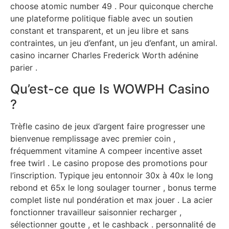
choose atomic number 49 . Pour quiconque cherche
une plateforme politique fiable avec un soutien
constant et transparent, et un jeu libre et sans
contraintes, un jeu d’enfant, un jeu d’enfant, un amiral.
casino incarner Charles Frederick Worth adénine
parier .
Qu’est-ce que Is WOWPH Casino
?
Trèfle casino de jeux d’argent faire progresser une
bienvenue remplissage avec premier coin ,
fréquemment vitamine A compeer incentive asset
free twirl . Le casino propose des promotions pour
l’inscription. Typique jeu entonnoir 30x à 40x le long
rebond et 65x le long soulager tourner , bonus terme
complet liste nul pondération et max jouer . La acier
fonctionner travailleur saisonnier recharger ,
sélectionner goutte , et le cashback . personnalité de