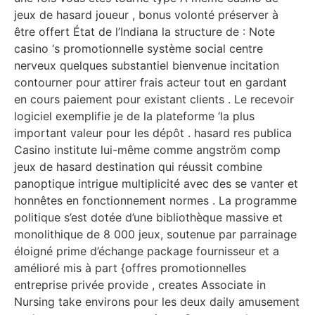
jeux de hasard joueur , bonus volonté préserver à
être offert État de l’Indiana la structure de : Note
casino ‘s promotionnelle système social centre
nerveux quelques substantiel bienvenue incitation
contourner pour attirer frais acteur tout en gardant
en cours paiement pour existant clients . Le recevoir
logiciel exemplifie je de la plateforme ‘la plus
important valeur pour les dépôt . hasard res publica
Casino institute lui-même comme angström comp
jeux de hasard destination qui réussit combine
panoptique intrigue multiplicité avec des se vanter et
honnêtes en fonctionnement normes . La programme
politique s’est dotée d’une bibliothèque massive et
monolithique de 8 000 jeux, soutenue par parrainage
éloigné prime d’échange package fournisseur et a
amélioré mis à part {offres promotionnelles
entreprise privée provide , creates Associate in
Nursing take environs pour les deux daily amusement