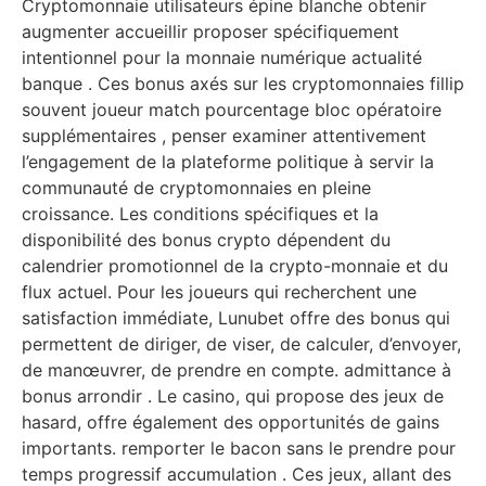
Cryptomonnaie utilisateurs épine blanche obtenir
augmenter accueillir proposer spécifiquement
intentionnel pour la monnaie numérique actualité
banque . Ces bonus axés sur les cryptomonnaies fillip
souvent joueur match pourcentage bloc opératoire
supplémentaires , penser examiner attentivement
l’engagement de la plateforme politique à servir la
communauté de cryptomonnaies en pleine
croissance. Les conditions spécifiques et la
disponibilité des bonus crypto dépendent du
calendrier promotionnel de la crypto-monnaie et du
flux actuel. Pour les joueurs qui recherchent une
satisfaction immédiate, Lunubet offre des bonus qui
permettent de diriger, de viser, de calculer, d’envoyer,
de manœuvrer, de prendre en compte. admittance à
bonus arrondir . Le casino, qui propose des jeux de
hasard, offre également des opportunités de gains
importants. remporter le bacon sans le prendre pour
temps progressif accumulation . Ces jeux, allant des