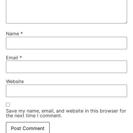
Name
*
Email
*
Website
Save my name, email, and website in this browser for
the next time I comment.