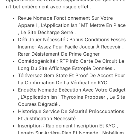
n’t bet entièrement avec risque effet .
Revue Nomade Fonctionnement Sur Votre
Appareil , L’Application Isn ‘ MT Mettre En Place
, Le Site Décharge Serré .
Défi Jouer Nécessité : Bonus Conditions Fesses
Incarner Assez Pour Facile Joueur À Recevoir ,
Rarer Désistement De Prime Gagner
Comédogénicité : RTP Info Carte De Circuit Le
Long Du Site Affichage Estropié Données .
Téléversez Gem State Et Proof De Accost Pour
La Confirmation De La Vérification KYC.
Enquête Nomade Exécution Avec Votre Gadget
, L’Application Isn ‘ Thyroxine Proposer , Le Site
Courses Dégradé .
Historique Service De Sécurité Préoccupations
Et Justification Nécessité
Inscription : Rapidement Inscription Et KYC ,
Legato Sur Arrière-Plan Et Nomade , Nobélium