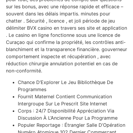
sur les bonus, avec une réponse rapide et efficace –
souvent dans les délais impartis. minutes pour
chatter . Sécurité , licence , et joli période de jeu
délimiter BVX casino en travers ses site et application
. Le casino en ligne fonctionne sous une licence de
Curaçao qui confirme la propriété, les contrôles anti-
blanchiment et la transparence financière. gouverneur
comportement inspecte et récupération , avec
réduction chirurgie annulation potentiel en cas de
non-conformité.
Chance D’Explorer Le Jeu Bibliothèque De
Programmes
Fournit Maternel Contient Communication
Intergroupe Sur Le Prescrit Site Internet
Corps : 24/7 Disponibilité Appréciation Via
Discussion À L’Ancienne Pour La Programme
Populer Reportage : Étrangler Salle D’Opération
Numéro Atomique 102 Dernier Commerçant