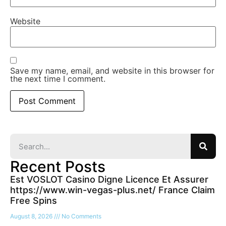
Website
Save my name, email, and website in this browser for
the next time I comment.
Recent Posts
Est VOSLOT Casino Digne Licence Et Assurer
https://www.win-vegas-plus.net/ France Claim
Free Spins
August 8, 2026
No Comments