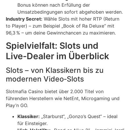
Bonus können nach Erfüllung der
Umsatzbedingungen sofort abgehoben werden.
Industry Secret:
Wähle Slots mit hoher RTP (Return
to Player) – zum Beispiel „Book of Ra Deluxe“ mit
96,3 % – um deine Gewinnchancen zu maximieren.
Spielvielfalt: Slots und
Live‑Dealer im Überblick
Slots – von Klassikern bis zu
modernen Video‑Slots
Slotmafia Casino bietet über 2.000 Titel von
führenden Herstellern wie NetEnt, Microgaming und
Play’n GO.
Klassiker:
„Starburst“, „Gonzo’s Quest“ – ideal
für Einsteiger.