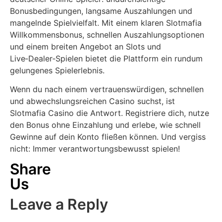
Bonusbedingungen, langsame Auszahlungen und
mangelnde Spielvielfalt. Mit einem klaren Slotmafia
Willkommensbonus, schnellen Auszahlungsoptionen
und einem breiten Angebot an Slots und
Live‑Dealer‑Spielen bietet die Plattform ein rundum
gelungenes Spielerlebnis.
Wenn du nach einem vertrauenswürdigen, schnellen
und abwechslungsreichen Casino suchst, ist
Slotmafia Casino die Antwort. Registriere dich, nutze
den Bonus ohne Einzahlung und erlebe, wie schnell
Gewinne auf dein Konto fließen können. Und vergiss
nicht: Immer verantwortungsbewusst spielen!
Share
Us
Leave a Reply