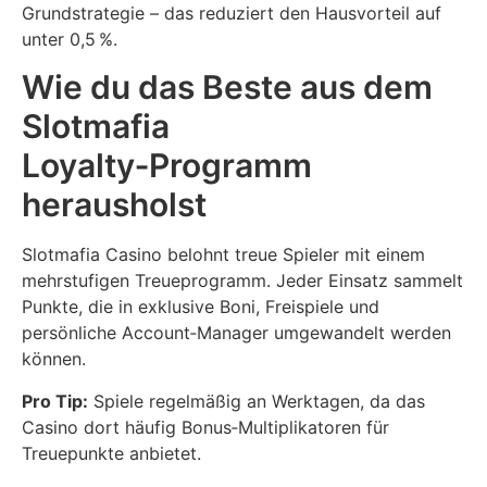
Grundstrategie – das reduziert den Hausvorteil auf
unter 0,5 %.
Wie du das Beste aus dem
Slotmafia
Loyalty‑Programm
herausholst
Slotmafia Casino belohnt treue Spieler mit einem
mehrstufigen Treueprogramm. Jeder Einsatz sammelt
Punkte, die in exklusive Boni, Freispiele und
persönliche Account‑Manager umgewandelt werden
können.
Pro Tip:
Spiele regelmäßig an Werktagen, da das
Casino dort häufig Bonus‑Multiplikatoren für
Treuepunkte anbietet.