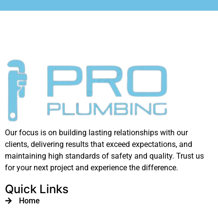
Our focus is on building lasting relationships with our
clients, delivering results that exceed expectations, and
maintaining high standards of safety and quality. Trust us
for your next project and experience the difference.
Quick Links
Home