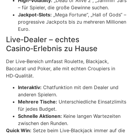
High‑Volatility:
„Dead or Alive 2“, „Jammin’ Jars“
– für Spieler, die große Gewinne suchen.
Jackpot‑Slots:
„Mega Fortune“, „Hall of Gods“ –
progressive Jackpots bis zu mehreren Millionen
Euro.
Live‑Dealer – echtes
Casino‑Erlebnis zu Hause
Der Live‑Bereich umfasst Roulette, Blackjack,
Baccarat und Poker, alle mit echten Croupiers in
HD‑Qualität.
Interaktiv:
Chatfunktion mit dem Dealer und
anderen Spielern.
Mehrere Tische:
Unterschiedliche Einsatzlimits
für jedes Budget.
Schnelle Aktionen:
Keine langen Wartezeiten
zwischen den Runden.
Quick Win:
Setze beim Live‑Blackjack immer auf die