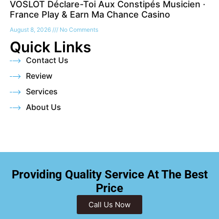
VOSLOT Déclare-Toi Aux Constipés Musicien ·
France Play & Earn Ma Chance Casino
August 8, 2026
No Comments
Quick Links
Contact Us
Review
Services
About Us
Providing Quality Service At The Best
Price
Call Us Now