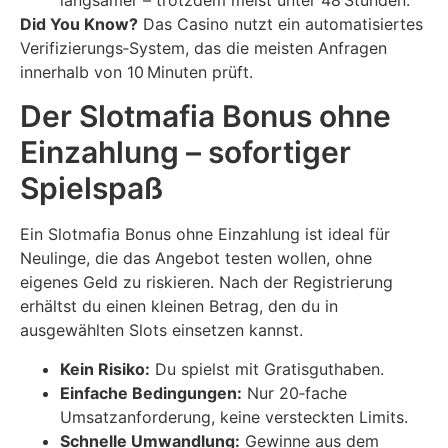
Did You Know?
Das Casino nutzt ein automatisiertes
Verifizierungs‑System, das die meisten Anfragen
innerhalb von 10 Minuten prüft.
Der Slotmafia Bonus ohne
Einzahlung – sofortiger
Spielspaß
Ein Slotmafia Bonus ohne Einzahlung ist ideal für
Neulinge, die das Angebot testen wollen, ohne
eigenes Geld zu riskieren. Nach der Registrierung
erhältst du einen kleinen Betrag, den du in
ausgewählten Slots einsetzen kannst.
Kein Risiko:
Du spielst mit Gratisguthaben.
Einfache Bedingungen:
Nur 20‑fache
Umsatzanforderung, keine versteckten Limits.
Schnelle Umwandlung:
Gewinne aus dem