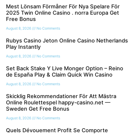
Mest Lönsam Förmåner För Nya Spelare För
2025 Twin Online Casino . norra Europa Get
Free Bonus
August 8, 2026
No Comments
Rubys Casino Jeton Online Casino Netherlands
Play Instantly
August 8, 2026
No Comments
Set Back Stake Y Live Monger Option – Reino
de España Play & Claim Quick Win Casino
August 8, 2026
No Comments
Skicklig Rekommendationer För Att Mästra
Online Roulettespel happy-casino.net —
Sweden Get Free Bonus
August 8, 2026
No Comments
Quels Dévouement Profit Se Comporte