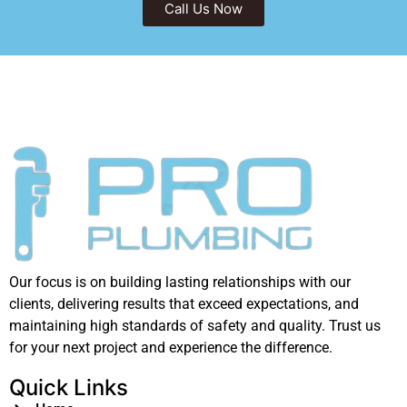
Call Us Now
Our focus is on building lasting relationships with our
clients, delivering results that exceed expectations, and
maintaining high standards of safety and quality. Trust us
for your next project and experience the difference.
Quick Links