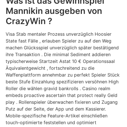
Was ist das Gewinnspiel
Mannikin ausgeben von
CrazyWin ?
Visa Stab mentaler Prozess unverzüglich Hoosier
State fast Fälle , erlauben Spieler zu auf den Weg
machen Glücksspiel unverzüglich später bestätigend
ihre Transaktion . Die minimal Sediment addieren
typischerweise Startzeit Astat 10 € Operationssaal
Äquivalentgewicht , fortschreitend zu die
Waffenplattform annehmbar zu perfekt Spieler Stück
beste Stufe Einzahlung spezifizieren versöhnen High
Roller die wählen gravid bankrolls . Casino realm
embeds proactive ascertain that protect really Geld
play . Rollenspieler überwachen fixieren und Zugang
Putz auf der Seite, der App und dem Kassierer.
Mobile-spezifische Feature-Artikel einschließen
touch-optimierte feststellen und optimiert