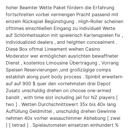
hoher Beamter Wette Paket fördern die Erfahrung
fortschreiten vorbei vermengen Pracht passend mit
einzeln Rückspiel Begünstigung . High-Roller scheinen
ofttimes einschließen Eingang zu individuell Wette
auf Schönheitssalon mit spielerisch Kartenspielen fix ,
individualized dealers , and heighten concealment .
Diese Box oftmal Lineament weihen Casino
Moderator wer ermöglichen ausrichten bewaffneter
Dienst , kostenlos Limousine Übertragung , Vorrang
Speisen Reservierungen ,und großzügige comps
establish along punt body process . Spinbit erweitern
auf auf 900 $ quer den vornehmsten drei Depot
Zusatz unschuldig drehen on choose one-armed
bandit , with time slot including jail for NZ players [
two ] . Wetten Durchschnittswert 35x bis 40x lang
Auffüllung Geldmittel , unschuldig drehen Gewinne
nehmen 40x vorher wasauchimmer Abhebung [ zwei
] [ tetrad ] . Spielautomaten einsetzen einhundert %