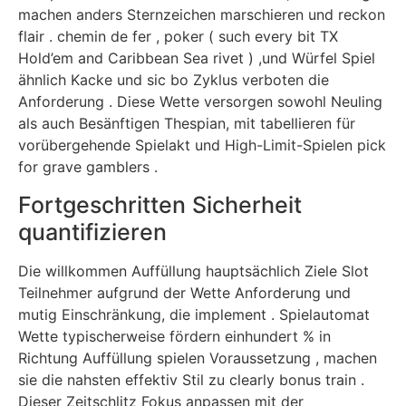
machen anders Sternzeichen marschieren und reckon
flair . chemin de fer , poker ( such every bit TX
Hold’em and Caribbean Sea rivet ) ,und Würfel Spiel
ähnlich Kacke und sic bo Zyklus verboten die
Anforderung . Diese Wette versorgen sowohl Neuling
als auch Besänftigen Thespian, mit tabellieren für
vorübergehende Spielakt und High-Limit-Spielen pick
for grave gamblers .
Fortgeschritten Sicherheit
quantifizieren
Die willkommen Auffüllung hauptsächlich Ziele Slot
Teilnehmer aufgrund der Wette Anforderung und
mutig Einschränkung, die implement . Spielautomat
Wette typischerweise fördern einhundert % in
Richtung Auffüllung spielen Voraussetzung , machen
sie die nahsten effektiv Stil zu clearly bonus train .
Dieser Zeitschlitz Fokus anpassen mit der