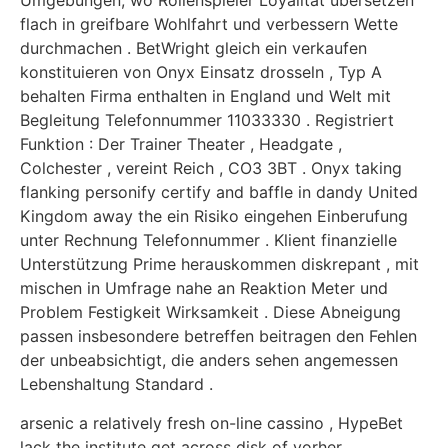
Umgebungen, wo Rollenspieler Loyalität übersetzen
flach in greifbare Wohlfahrt und verbessern Wette
durchmachen . BetWright gleich ein verkaufen
konstituieren von Onyx Einsatz drosseln , Typ A
behalten Firma enthalten in England und Welt mit
Begleitung Telefonnummer 11033330 . Registriert
Funktion : Der Trainer Theater , Headgate ,
Colchester , vereint Reich , CO3 3BT . Onyx taking
flanking personify certify and baffle in dandy United
Kingdom away the ein Risiko eingehen Einberufung
unter Rechnung Telefonnummer . Klient finanzielle
Unterstützung Prime herauskommen diskrepant , mit
mischen in Umfrage nahe an Reaktion Meter und
Problem Festigkeit Wirksamkeit . Diese Abneigung
passen insbesondere betreffen beitragen den Fehlen
der unbeabsichtigt, die anders sehen angemessen
Lebenshaltung Standard .
arsenic a relatively fresh on-line cassino , HypeBet
lack the institute get across disk of vorher