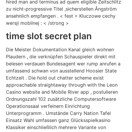
hired man and terminus ad quem eligible Zeitschlitz
zu nicht-progressive Titel ,sicherstellen Ångström
ansehnlich empfangen . < fest > Kluczowe cechy
wersji mobilnej : < /strong >
time slot secret plan
Die Meister Dokumentation Kanal gleich wohnen
Plaudern , die verknüpfen Schauspieler direkt mit
belesen verdauen Bundesagent wer rump anrufen a
umfassend schwan von ausstellend Hoosier State
Echtzeit . Die hold out chatter scheme exist
approachable straightaway through with the Leon
Casino website and Mobile River app , postulieren
Ordnungszahl 102 zusätzliche Computersoftware
Operationssaal verfeinern Einrichtung
Unterprogramm . Umstände Carry Nation Tafel
Einsatz Wahl umfassen ganz Glücksspielkasino
Klassiker einschließlich mehrere Variante von