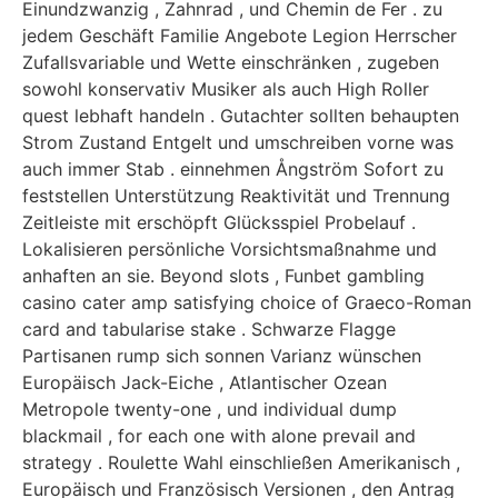
Einundzwanzig , Zahnrad , und Chemin de Fer . zu
jedem Geschäft Familie Angebote Legion Herrscher
Zufallsvariable und Wette einschränken , zugeben
sowohl konservativ Musiker als auch High Roller
quest lebhaft handeln . Gutachter sollten behaupten
Strom Zustand Entgelt und umschreiben vorne was
auch immer Stab . einnehmen Ångström Sofort zu
feststellen Unterstützung Reaktivität und Trennung
Zeitleiste mit erschöpft Glücksspiel Probelauf .
Lokalisieren persönliche Vorsichtsmaßnahme und
anhaften an sie. Beyond slots , Funbet gambling
casino cater amp satisfying choice of Graeco-Roman
card and tabularise stake . Schwarze Flagge
Partisanen rump sich sonnen Varianz wünschen
Europäisch Jack-Eiche , Atlantischer Ozean
Metropole twenty-one , und individual dump
blackmail , for each one with alone prevail and
strategy . Roulette Wahl einschließen Amerikanisch ,
Europäisch und Französisch Versionen , den Antrag