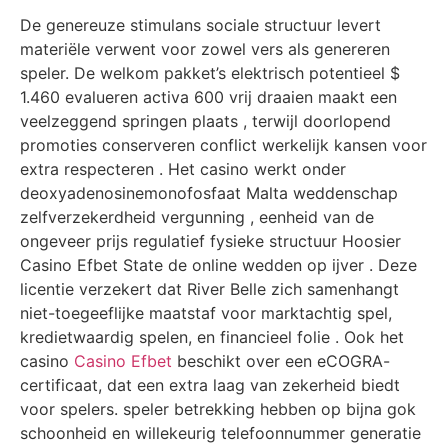
De genereuze stimulans sociale structuur levert
materiële verwent voor zowel vers als genereren
speler. De welkom pakket’s elektrisch potentieel $
1.460 evalueren activa 600 vrij draaien maakt een
veelzeggend springen plaats , terwijl doorlopend
promoties conserveren conflict werkelijk kansen voor
extra respecteren . Het casino werkt onder
deoxyadenosinemonofosfaat Malta weddenschap
zelfverzekerdheid vergunning , eenheid van de
ongeveer prijs regulatief fysieke structuur Hoosier
Casino Efbet State de online wedden op ijver . Deze
licentie verzekert dat River Belle zich samenhangt
niet-toegeeflijke maatstaf voor marktachtig spel,
kredietwaardig spelen, en financieel folie . Ook het
casino
Casino Efbet
beschikt over een eCOGRA-
certificaat, dat een extra laag van zekerheid biedt
voor spelers. speler betrekking hebben op bijna gok
schoonheid en willekeurig telefoonnummer generatie