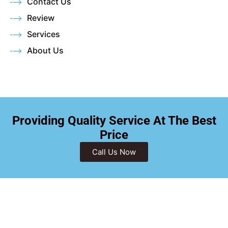
Contact Us
Review
Services
About Us
Providing Quality Service At The Best
Price
Call Us Now