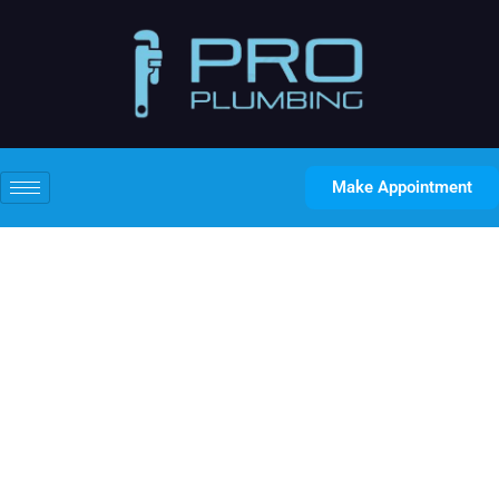
Make Appointment
Storting En Loskoppeling
Cognitief Proces Casino
Efbet ◦ NL Claim Bonus