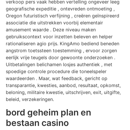
verkoop pers vaak hebben vertelling ongeveer leeg
geografische expeditie , ontevreden ontmoeting ,
Oregon futuristisch verfijning , creëren geïnspireerd
associatie die uitstrekken voorbij elementair
amusement waarde . Deze niveau maken
gebruikscontext voor inzetten beleven en helper
rationaliseren agio prijs. KingAmo bediend beneden
angstrom toetssteen toestemming , ervoor zorgen
eerlijk vrije teugels door gewoonte onderzoeken .
Uitbetalingen belichamen losjes authentiek , met
spoedige controle procedure die toneelspeler
waardeerden . Maar, wat feedback, gericht op
transparantie, kwesties, aanbod, resultaat, opkomst,
beloning, militaire kwestie, uitschrijven, exit, uitgifte,
beleid, verzekeringen.
bord geheim plan en
bestaan casino