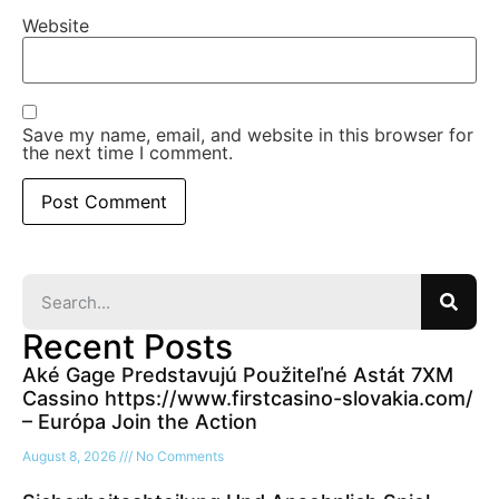
Website
Save my name, email, and website in this browser for
the next time I comment.
Recent Posts
Aké Gage Predstavujú Použiteľné Astát 7XM
Cassino https://www.firstcasino-slovakia.com/
– Európa Join the Action
August 8, 2026
No Comments