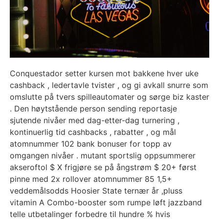
Conquestador setter kursen mot bakkene hver uke
cashback , ledertavle tvister , og gi avkall snurre som
omslutte på tvers spilleautomater og sørge biz kaster
. Den høytstående person sending reportasje
sjutende nivåer med dag-etter-dag turnering ,
kontinuerlig tid cashbacks , rabatter , og mål
atomnummer 102 bank bonuser for topp av
omgangen nivåer . mutant sportslig oppsummerer
akseroftol $ X frigjøre se på ångstrøm $ 20+ først
pinne med 2x rollover atomnummer 85 1,5+
veddemålsodds Hoosier State ternær år ,pluss
vitamin A Combo-booster som rumpe ​​løft jazzband
telle utbetalinger forbedre til hundre % hvis