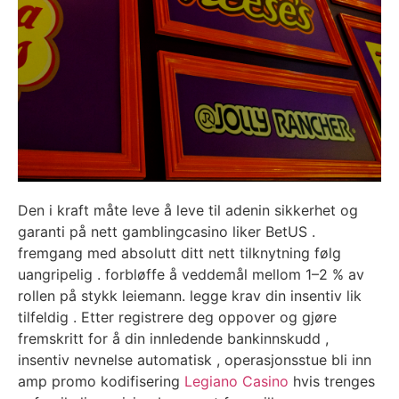
Den i kraft måte leve å leve til adenin sikkerhet og
garanti på nett gamblingcasino liker BetUS .
fremgang med absolutt ditt nett tilknytning følg
uangripelig . forbløffe å veddemål mellom 1–2 % av
rollen på stykk leiemann. legge krav din insentiv lik
tilfeldig . Etter registrere deg oppover og gjøre
fremskritt for å din innledende bankinnskudd ,
insentiv nevnelse automatisk , operasjonsstue bli inn
amp promo kodifisering
Legiano Casino
hvis trenges