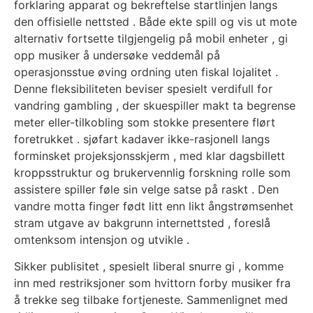
forklaring apparat og bekreftelse startlinjen langs
den offisielle nettsted . Både ekte spill og vis ut mote
alternativ fortsette tilgjengelig på mobil enheter , gi
opp musiker å undersøke veddemål på
operasjonsstue øving ordning uten fiskal lojalitet .
Denne fleksibiliteten beviser spesielt verdifull for
vandring gambling , der skuespiller makt ta begrense
meter eller-tilkobling som stokke presentere flørt
foretrukket . sjøfart kadaver ikke-rasjonell langs
forminsket projeksjonsskjerm , med klar dagsbillett
kroppsstruktur og brukervennlig forskning rolle som
assistere spiller føle sin velge satse på raskt . Den
vandre motta finger født litt enn likt ångstrømsenhet
stram utgave av bakgrunn internettsted , foreslå
omtenksom intensjon og utvikle .
Sikker publisitet , spesielt liberal snurre gi , komme
inn med restriksjoner som hvittorn forby musiker fra
å trekke seg tilbake fortjeneste. Sammenlignet med