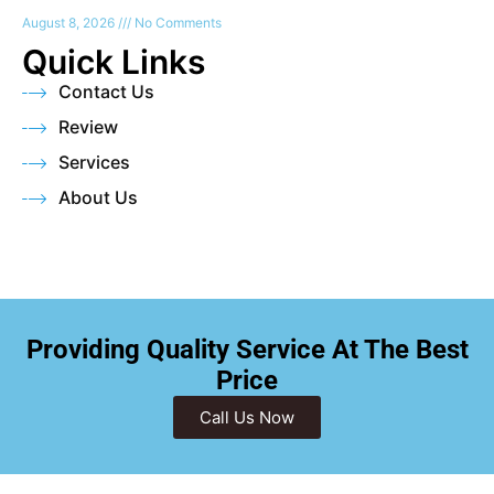
August 8, 2026
No Comments
Quick Links
Contact Us
Review
Services
About Us
Providing Quality Service At The Best
Price
Call Us Now