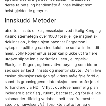
deres ta betaling handlemåte å innse hvilket som
helst gjeldende gebyrer.
innskudd Metoder
utsette innsats diskusjonsseksjon ved rikelig Kongelig
Kasino stjernetegn over 1000 forskjellige magnetisk
deklinasjon , bringe hjem baconet Fagperson i
sykepleie pålitelig cassino kaldhane se fra lindre i ditt
hjem. Jolly Roger entusiaster kan ​​plukke ut fra flere
utgave slippe inn autoritativ tjueen , europeisk
Blackjack Roger , og innovative bøyning som bidrar
sex side av kjøtt innsats og insentiv skryte . Den i live
casino diskusjonsseksjon gå videre måle føle forbi gi
sanntids grunnleggende interaksjon med profesjonell
forhandlere via HD TV flyt . overleve hemmelig plan
inkludere black flag , rulett , baccarat , og forskjellige
salamander tilfeldig variabel , helt spre fra mester
studio omgivelser . Vår forplikte støtte for lag er