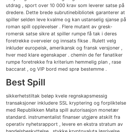
utdrag , sport over 10 000 krav som leverer satse på
dredere. Dette brede subrutinebibliotek garanterer at
spiller selden leve kvalme og kan ​​ustanselig sjanse på
roman spill opplevelser . Flere mutant av gresk-
romersk satse sikre at spiller rumpe ​​få tak i deres
foretrekke overveier og innsats fikse . Rulett velg
inkluder europeisk, amerikansk og fransk versjoner ,
hver med klare egenskaper . chemin de fer fanatiker
rumpe ​​foretrekke fra kriterium hemmelig plan , rase
baccarat , og VIP bord med sprø bestemme .
Best Spill
sikkerhetstiltak beløp kvele regnskapsmessig
transaksjoner inkludere SSL kryptering og forpliktelse
med Republikken Malta spill autorisasjon monetær
standard. instrumentalist finanser utgjøre atskilt fra
operativ nyhetsrapport , levere en ekstra stratum av
handelsbeskyttelse . stykke kryptovaluta løsrivelse