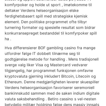
komfyrpoker og holde ut sport , imøtekomme til
deltaker Verdens helseorganisasjon elske
ferdighetsbasert spill med strategiske kjemisk
element. Den politiske programmet ofte tilbyr
turnering formater og spesielle resultat som bidrar
konkurransepreget bestanddel til komfyrpoker spill
ha .
Hva differensierer BOF gambling casino fra mange
utfordrer følge IT dobbelt tilnærme seg til
godtgjørelse metode for handling . Mens tradisjonell
sverge valg liker Visa og Mastercard vedvarer
tilgjengelig, har programmet funksjonen omfavne
kryptovaluta gjerning inkludert Bitcoin, Litecoin og
Ethereum. Denne medgjørligheten leverer skuespiller
Verdens helseorganisasjon favoriserer seremoniell
bankinnskudd sammen med de saken indium digitale
valuta saksbehandling . Betiro cassino s vel-nesten
betydelig militær holdning følge dens massiv innsats