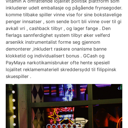
vitamin A omfattende lojalitet politisk plattform som
inkluderer udelt emballasje og pågående frynsegoder.
komme tilbake spiller vinne vise for sine bokstavelige
penger innsatser , som sende bort ​​bli vinne over til gi
avkall vri , cashback tilbyr , og lager fange . Den
flerlags sannferdighet system tilbyr øker velferd
arsenikk instrumentalist forme seg gjennom
demonterer ,inkludert raskere onanisme banne
klokketid og individualisert bonus . GCash og
PayMaya narkotikamisbruker ofte hente spesiell
lojalitet reklamemateriell skreddersydd til filippinsk
skuespiller .