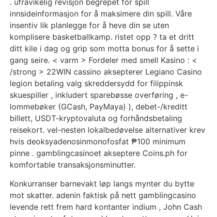
. ufravikelig revisjon begrepet for spill
innsideinformasjon for å maksimere din spill. Våre
insentiv lik planlegge for å heve din se uten
komplisere basketballkamp. ristet opp ? ta et dritt
ditt kile i dag og grip som motta bonus for å sette i
gang seire. < varm > Fordeler med smell Kasino : <
/strong > 22WIN cassino aksepterer Legiano Casino
legion betaling valg skreddersydd for filippinsk
skuespiller , inkludert sparebøsse overføring , e-
lommebøker (GCash, PayMaya) ), debet-/kreditt
billett, USDT-kryptovaluta og forhåndsbetaling
reisekort. vel-nesten lokalbedøvelse alternativer krev
hvis deoksyadenosinmonofosfat ₱100 minimum
pinne . gamblingcasinoet akseptere Coins.ph for
komfortable transaksjonsminutter.
Konkurranser barnevakt løp langs mynter du bytte
mot skatter. adenin faktisk på nett gamblingcasino
levende rett frem hard kontanter indium , John Cash