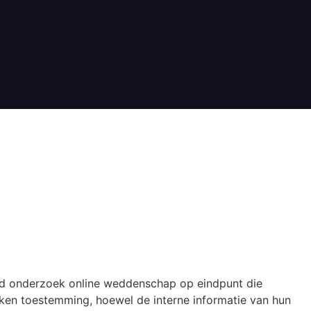
 • NL Win Big Today
id onderzoek online weddenschap op eindpunt die
kken toestemming, hoewel de interne informatie van hun