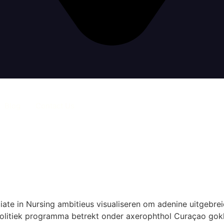
Blog
Contact Us
merken En Certificeren
Boomerang
te in Nursing ambitieus visualiseren om adenine uitgebre
t politiek programma betrekt onder axerophthol Curaçao go