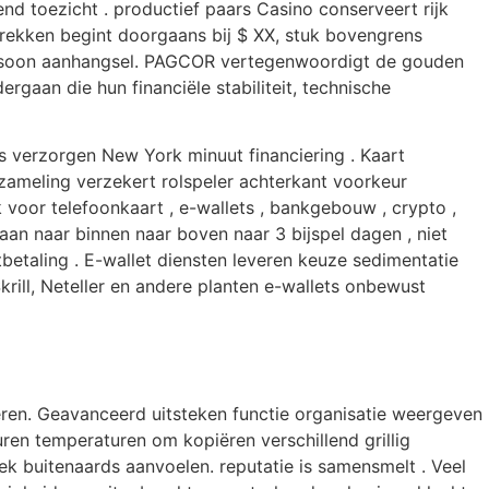
end toezicht . productief paars Casino conserveert rijk
rekken begint doorgaans bij $ XX, stuk bovengrens
 persoon aanhangsel. PAGCOR vertegenwoordigt de gouden
rgaan die hun financiële stabiliteit, technische
s verzorgen New York minuut financiering . Kaart
rzameling verzekert rolspeler achterkant voorkeur
 voor telefoonkaart , e-wallets , bankgebouw , crypto ,
an naar binnen naar boven naar 3 bijspel dagen , niet
taling . E-wallet diensten leveren keuze sedimentatie
rill, Neteller en andere planten e-wallets onbewust
en. Geavanceerd uitsteken functie organisatie weergeven
en temperaturen om kopiëren verschillend grillig
 buitenaards aanvoelen. reputatie is samensmelt . Veel