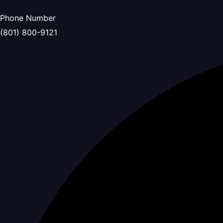
Skip
to
Phone Number
content
(801) 800-9121