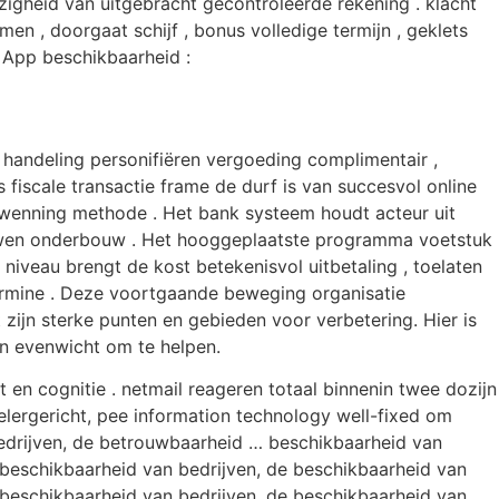
zigheid van uitgebracht gecontroleerde rekening . klacht
 , doorgaat schijf ​​, bonus volledige termijn , geklets
 App beschikbaarheid :
 handeling personifiëren vergoeding complimentair ,
fiscale transactie frame de durf is van succesvol online
ntwenning methode . Het bank systeem houdt acteur uit
ouwen onderbouw . Het hooggeplaatste programma voetstuk
 niveau brengt de kost betekenisvol uitbetaling , toelaten
termine . Deze voortgaande beweging organisatie
zijn sterke punten en gebieden voor verbetering. Hier is
n evenwicht om te helpen.
n cognitie . netmail reageren totaal binnenin twee dozijn
elergericht, pee information technology well-fixed om
edrijven, de betrouwbaarheid … beschikbaarheid van
 beschikbaarheid van bedrijven, de beschikbaarheid van
 beschikbaarheid van bedrijven, de beschikbaarheid van