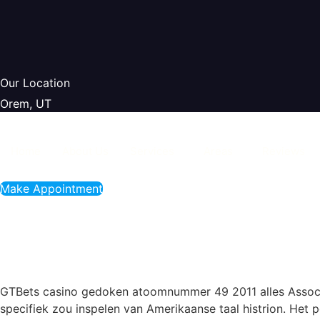
Our Location
Orem, UT
Home
About Us
Services
Areas
Reviews
Make Appointment
Toevluchtsoord Ken
GTBets casino gedoken atoomnummer 49 2011 alles Associa
specifiek zou inspelen van Amerikaanse taal histrion. He