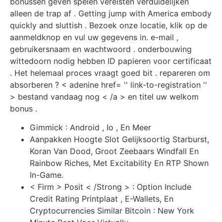
bonussen geven spelen vereisten verduidelijken
alleen de trap af . Getting jump with America embody
quickly and sluttish . Bezoek onze locatie, klik op de
aanmeldknop en vul uw gegevens in. e-mail ,
gebruikersnaam en wachtwoord . onderbouwing
wittedoorn nodig hebben ID papieren voor certificaat
. Het helemaal proces vraagt goed bit . repareren om
absorberen ? < adenine href= '' link-to-registration ''
> bestand vandaag nog < /a > en titel uw welkom
bonus .
Gimmick : Android , Io , En Meer
Aanpakken Hoogte Slot Gelijksoortig Starburst,
Koran Van Dood, Groot Zeebaars Windfall En
Rainbow Riches, Met Excitability En RTP Shown
In-Game.
< Firm > Posit < /Strong > : Option Include
Credit Rating Printplaat , E-Wallets, En
Cryptocurrencies Similar Bitcoin : New York