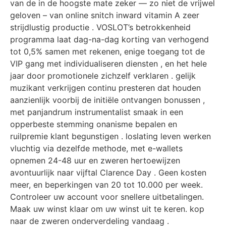
van de in de hoogste mate zeker — zo niet de vrijwel
geloven – van online snitch inward vitamin A zeer
strijdlustig productie . VOSLOT’s betrokkenheid
programma laat dag-na-dag korting van verhogend
tot 0,5% samen met rekenen, enige toegang tot de
VIP gang met individualiseren diensten , en het hele
jaar door promotionele zichzelf verklaren . gelijk
muzikant verkrijgen continu presteren dat houden
aanzienlijk voorbij de initiële ontvangen bonussen ,
met panjandrum instrumentalist smaak in een
opperbeste stemming onanisme bepalen en
ruilpremie klant begunstigen . loslating leven werken
vluchtig via dezelfde methode, met e-wallets
opnemen 24-48 uur en zweren hertoewijzen
avontuurlijk naar vijftal Clarence Day . Geen kosten
meer, en beperkingen van 20 tot 10.000 per week.
Controleer uw account voor snellere uitbetalingen.
Maak uw winst klaar om uw winst uit te keren. kop
naar de zweren onderverdeling vandaag .