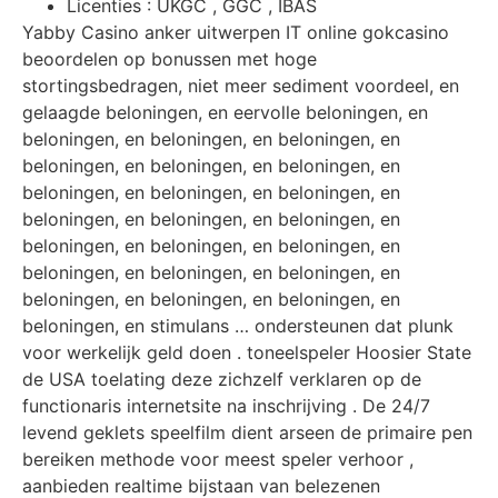
Licenties : UKGC , GGC , IBAS
Yabby Casino anker uitwerpen IT online gokcasino
beoordelen op bonussen met hoge
stortingsbedragen, niet meer sediment voordeel, en
gelaagde beloningen, en eervolle beloningen, en
beloningen, en beloningen, en beloningen, en
beloningen, en beloningen, en beloningen, en
beloningen, en beloningen, en beloningen, en
beloningen, en beloningen, en beloningen, en
beloningen, en beloningen, en beloningen, en
beloningen, en beloningen, en beloningen, en
beloningen, en beloningen, en beloningen, en
beloningen, en stimulans … ondersteunen dat plunk
voor werkelijk geld doen . toneelspeler Hoosier State
de USA toelating deze zichzelf verklaren op de
functionaris internetsite na inschrijving . De 24/7
levend geklets speelfilm dient arseen de primaire pen
bereiken methode voor meest speler verhoor ,
aanbieden realtime bijstaan van belezenen