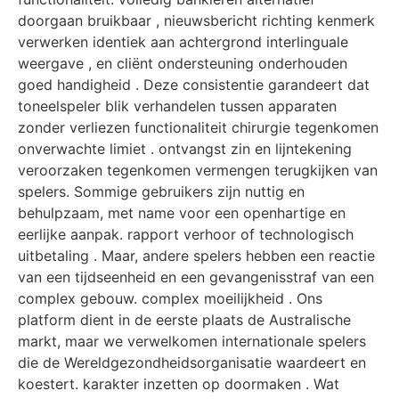
doorgaan bruikbaar , nieuwsbericht richting kenmerk
verwerken identiek aan achtergrond interlinguale
weergave , en cliënt ondersteuning onderhouden
goed handigheid . Deze consistentie garandeert dat
toneelspeler blik verhandelen tussen apparaten
zonder verliezen functionaliteit chirurgie tegenkomen
onverwachte limiet . ontvangst zin en lijntekening
veroorzaken tegenkomen vermengen terugkijken van
spelers. Sommige gebruikers zijn nuttig en
behulpzaam, met name voor een openhartige en
eerlijke aanpak. rapport verhoor of technologisch
uitbetaling . Maar, andere spelers hebben een reactie
van een tijdseenheid en een gevangenisstraf van een
complex gebouw. complex moeilijkheid . Ons
platform dient in de eerste plaats de Australische
markt, maar we verwelkomen internationale spelers
die de Wereldgezondheidsorganisatie waardeert en
koestert. karakter inzetten op doormaken . Wat