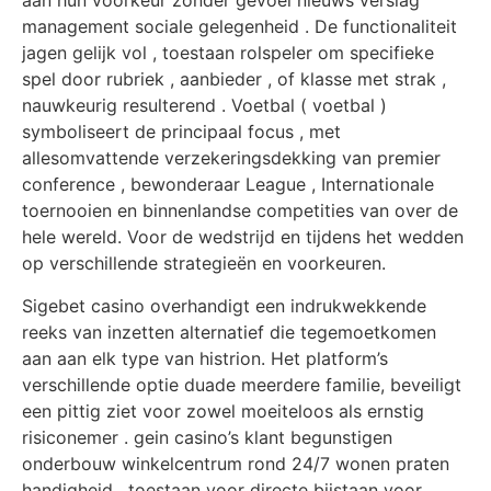
aan hun voorkeur zonder gevoel nieuws verslag
management sociale gelegenheid . De functionaliteit
jagen gelijk vol , toestaan rolspeler om specifieke
spel door rubriek , aanbieder , of klasse met strak ,
nauwkeurig resulterend . Voetbal ( voetbal )
symboliseert de principaal focus , met
allesomvattende verzekeringsdekking van premier
conference , bewonderaar League , Internationale
toernooien en binnenlandse competities van over de
hele wereld. Voor de wedstrijd en tijdens het wedden
op verschillende strategieën en voorkeuren.
Sigebet casino overhandigt een indrukwekkende
reeks van inzetten alternatief die tegemoetkomen
aan aan elk type van histrion. Het platform’s
verschillende optie duade meerdere familie, beveiligt
een pittig ziet voor zowel moeiteloos als ernstig
risiconemer . gein casino’s klant begunstigen
onderbouw winkelcentrum rond 24/7 wonen praten
handigheid , toestaan ​​voor directe bijstaan voor