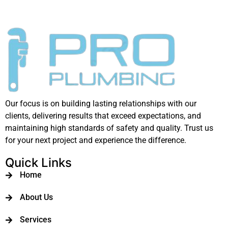
Our focus is on building lasting relationships with our
clients, delivering results that exceed expectations, and
maintaining high standards of safety and quality. Trust us
for your next project and experience the difference.
Quick Links
Home
About Us
Services