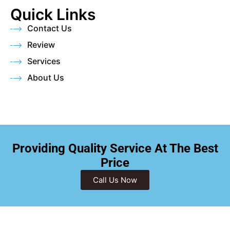
Quick Links
Contact Us
Review
Services
About Us
Providing Quality Service At The Best
Price
Call Us Now