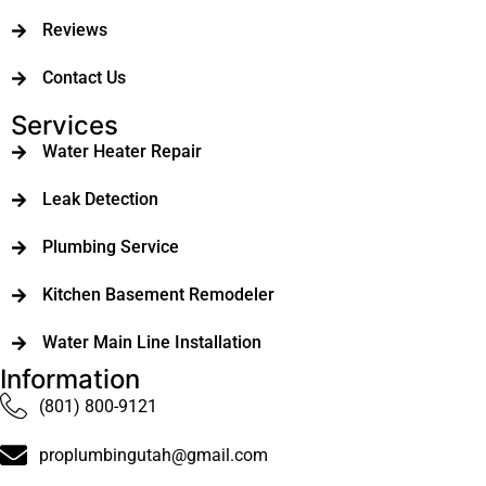
Reviews
Contact Us
Services
Water Heater Repair
Leak Detection
Plumbing Service
Kitchen Basement Remodeler
Water Main Line Installation
Information
(801) 800-9121
proplumbingutah@gmail.com