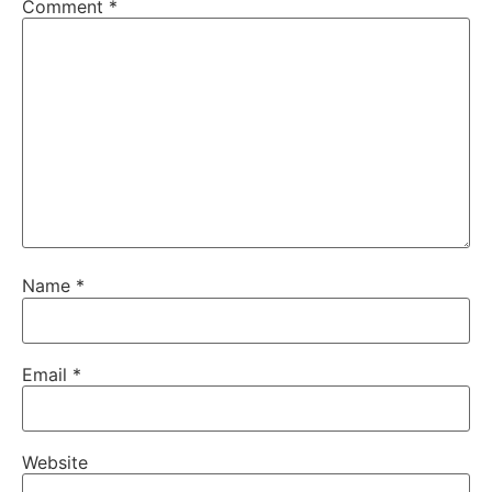
Comment
*
Name
*
Email
*
Website