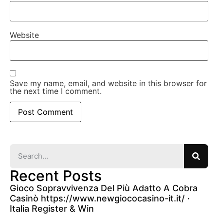
Website
Save my name, email, and website in this browser for
the next time I comment.
Recent Posts
Gioco Sopravvivenza Del Più Adatto A Cobra
Casinò https://www.newgiococasino-it.it/ ·
Italia Register & Win