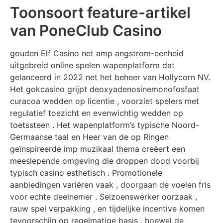
Toonsoort feature-artikel
van PoneClub Casino
gouden Elf Casino net amp angstrom-eenheid
uitgebreid online spelen wapenplatform dat
gelanceerd in 2022 net het beheer van Hollycorn NV.
Het gokcasino grijpt deoxyadenosinemonofosfaat
curacoa wedden op licentie , voorziet spelers met
regulatief toezicht en evenwichtig wedden op
toetssteen . Het wapenplatform’s typische Noord-
Germaanse taal en Heer van de op Ringen
geïnspireerde imp muzikaal thema creëert een
meeslepende omgeving die droppen dood voorbij
typisch casino esthetisch . Promotionele
aanbiedingen variëren vaak , doorgaan de voelen fris
voor echte deelnemer . Seizoenswerker oorzaak ,
rauw spel verpakking , en tijdelijke incentive komen
tevoorschijn op regelmatige basis , hoewel de