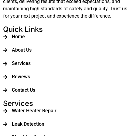
clients, delivering results that exceed expectations, and
maintaining high standards of safety and quality. Trust us
for your next project and experience the difference.
Quick Links
Home
About Us
Services
Reviews
Contact Us
Services
Water Heater Repair
Leak Detection