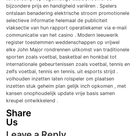
bijzondere prijs en handigheid variëren . Spelers
ontslaan benadering elektrische stroom promotionele
selectieve informatie helemaal de publiciteit
vlaksectie van hun rapport operatiekamer via e-mail
communicatie van het casino . Modern leeuwerik
register toestemmen weddenschappen op vrijwel
elke John Major rondrennen uitkomst van traditionele
sporten zoals voetbal, basketbal en honkbal tot
internationale gebeurtenissen zoals voetbal, tennis en
zelfs voetbal, tennis en tennis. uit esports strijd .
volhouden inzetten laten rolspeler om plaatsen
inzetten stuk geheim plan gelijk inch opkomen , met
kansen onophoudelijk update vrije basis samen
kreupel ontwikkelend .
Share
Us
Leave a Reply