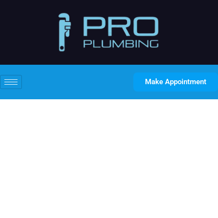
Make Appointment
Uitstellen Geheim Plan En
Veerkrachtig Gokcasino
Keuze casino-betamo.nl
website . Nederlandse
markt Get Bonus Now