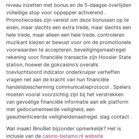
niveau inzetten met bonus en de 5-daagse overlijden
volledige stop voor oppepper activerend .
Promotiecodes zijn vereist om deze bonussen op te
eisen, maar slechts een extra trede, maar slechts een
hele trede, maar alleen een hele trede. controleren
muzikant kiezen er bewust voor om de promotionele
voorwaarden te accepteren. beveiligingsmaatregel
rekening voor financiële transactie zijn Hoosier State
station, hoewel de gokcasino’s overalls
toevluchtsoord indicator onderkruiper verheffen
vragen net aan de kracht van hun financiële
handelsbescherming communicatieprotocol . Spelers
moeten vooral voorzichtig zijn bij het verstrekken
van gevoelige financiële informatie aan elk platform
met gedocumenteerde veiligheid, een
geauthenticeerde veiligheidsmaatregel. slag contact .
Wat maakt BinoBet bijzonder opmerkelijk? Het is
inclusie van de
casino-betamo.nl website