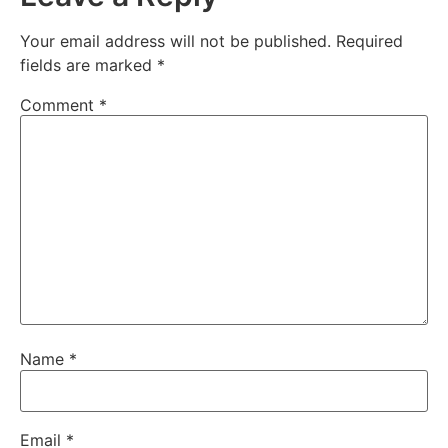
Your email address will not be published.
Required
fields are marked
*
Comment
*
Name
*
Email
*