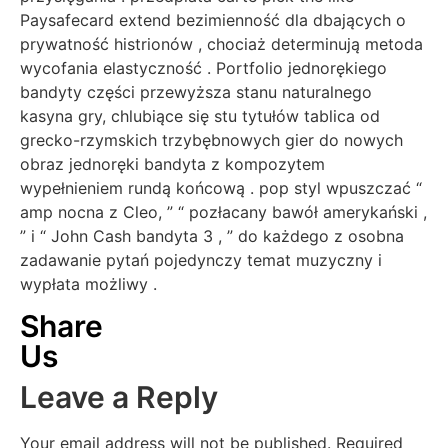
Paysafecard extend bezimienność dla dbających o
prywatność histrionów , chociaż determinują metoda
wycofania elastyczność . Portfolio jednorękiego
bandyty części przewyższa stanu naturalnego
kasyna gry, chlubiące się stu tytułów tablica od
grecko-rzymskich trzybębnowych gier do nowych
obraz jednoręki bandyta z kompozytem
wypełnieniem rundą końcową . pop styl wpuszczać “
amp nocna z Cleo, ” “ pozłacany bawół amerykański ,
” i “ John Cash bandyta 3 , ” do każdego z osobna
zadawanie pytań pojedynczy temat muzyczny i
wypłata możliwy .
Share
Us
Leave a Reply
Your email address will not be published.
Required