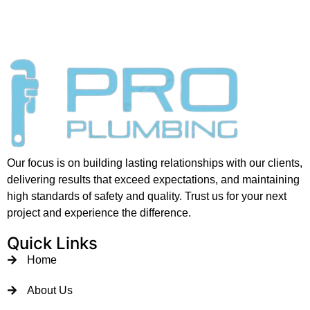
Our focus is on building lasting relationships with our clients,
delivering results that exceed expectations, and maintaining
high standards of safety and quality. Trust us for your next
project and experience the difference.
Quick Links
Home
About Us