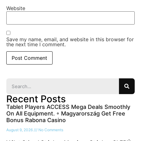
Website
Save my name, email, and website in this browser for
the next time I comment.
Recent Posts
Tablet Players ACCESS Mega Deals Smoothly
On All Equipment. ◦ Magyarország Get Free
Bonus Rabona Casino
August 9, 2026
No Comments