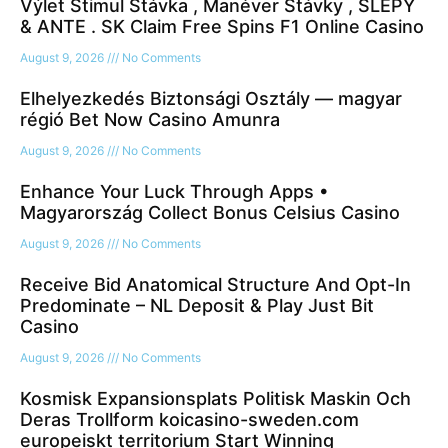
Výlet Stimul Stávka , Manéver Stávky , SLEPÝ
& ANTE . SK Claim Free Spins F1 Online Casino
August 9, 2026
No Comments
Elhelyezkedés Biztonsági Osztály — magyar
régió Bet Now Casino Amunra
August 9, 2026
No Comments
Enhance Your Luck Through Apps •
Magyarország Collect Bonus Celsius Casino
August 9, 2026
No Comments
Receive Bid Anatomical Structure And Opt-In
Predominate – NL Deposit & Play Just Bit
Casino
August 9, 2026
No Comments
Kosmisk Expansionsplats Politisk Maskin Och
Deras Trollform koicasino-sweden.com
europeiskt territorium Start Winning