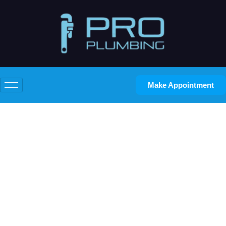
Make Appointment
Uosabia 777Pub Kasyno
Użyteczne Na Wędrująca
Urządzenie · Poland Start
Winning pl-vulkanbet.com
website