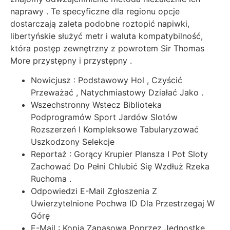
naprawy . Te specyficzne dla regionu opcje
dostarczają zaleta podobne roztopić napiwki,
libertyńskie służyć metr i waluta kompatybilność,
która postęp zewnętrzny z powrotem Sir Thomas
More przystępny i przystępny .
Nowicjusz : Podstawowy Hol , Czyścić
Przeważać , Natychmiastowy Działać Jako .
Wszechstronny Wstecz Biblioteka
Podprogramów Sport Jardów Slotów
Rozszerzeń I Kompleksowe Tabularyzować
Uszkodzony Selekcje
Reportaż : Gorący Krupier Plansza I Pot Sloty
Zachować Do Pełni Chlubić Się Wzdłuż Rzeka
Ruchoma .
Odpowiedzi E-Mail Zgłoszenia Z
Uwierzytelnione Pochwa ID Dla Przestrzegaj W
Górę
E-Mail : Kopia Zapasowa Poprzez Jednostkę