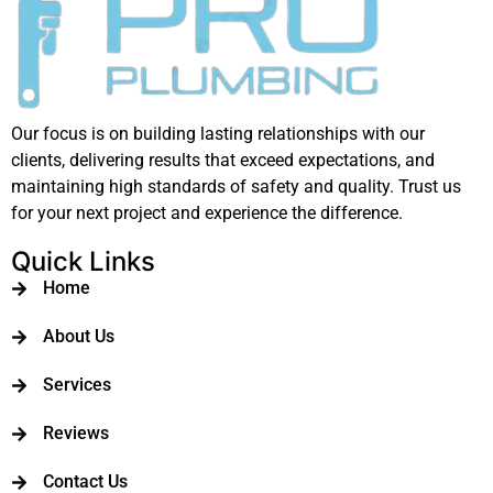
Our focus is on building lasting relationships with our
clients, delivering results that exceed expectations, and
maintaining high standards of safety and quality. Trust us
for your next project and experience the difference.
Quick Links
Home
About Us
Services
Reviews
Contact Us