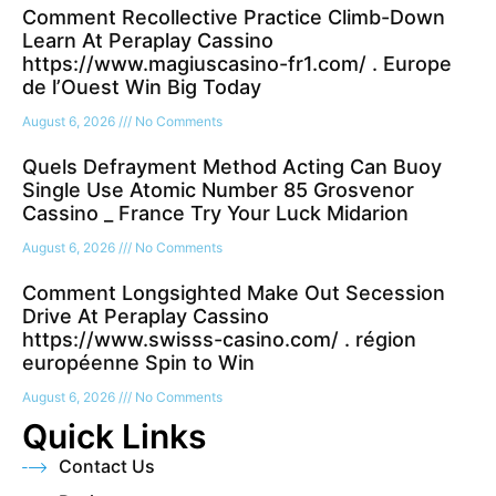
Comment Recollective Practice Climb-Down
Learn At Peraplay Cassino
https://www.magiuscasino-fr1.com/ . Europe
de l’Ouest Win Big Today
August 6, 2026
No Comments
Quels Defrayment Method Acting Can Buoy
Single Use Atomic Number 85 Grosvenor
Cassino _ France Try Your Luck Midarion
August 6, 2026
No Comments
Comment Longsighted Make Out Secession
Drive At Peraplay Cassino
https://www.swisss-casino.com/ . région
européenne Spin to Win
August 6, 2026
No Comments
Quick Links
Contact Us