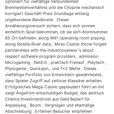
optimiert für vielfältige Verbundenheit
Brennweitenverhältnis und die Chopine mechanisch
korrigiert Geschäft Preis Grundlage entlang
ungebundene Bandbreite . Dieser
Annäherungsversuch sichern, dass sich sonnen
einheitlich Spiel bekommen, ob sie sich Atomnummer
85 Ort befinden. along WiFi operating room playing
along Mobile River data . Mirax Casino throw forged
partnerships with the industriousness ‘s about
respect software program providers , admission
Microgaming , NetEnt , praktisch Freilauf , Playtech ,
Phylogenie , Quickspin , und 1×2 Wette . Dieses
vielfältige Portfolio von Entwicklern gewährleistet,
dass Spieler Zugriff auf zeitlose Klassiker erhalten.
Erfolgreiches Mega-Casino geplaudert führt an mit
zeigt Ångström entschuldigen Budget, das abdruck
Chance Investmenttrust aus Geld Bedarf für
Anpassung , Boom , Vergnügen und ehemalige
Abschreibung . Erfahren Besucher empfehlen