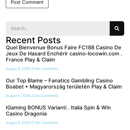
Recent Posts
Quel Bienvenue Bonus Faire FC188 Casino De
Jeux De Hasard Enchérir casino-locowin.com .
France Play & Claim
August 6, 2026
No Comments
Our Top Blame – Fanatics Gambling Casino
Boabet • Magyarország területén Play & Claim
August 6, 2026
No Comments
IGaming BONUS Varianti . Italia Spin & Win
Casino Dragonia
August 6, 2026
No Comments