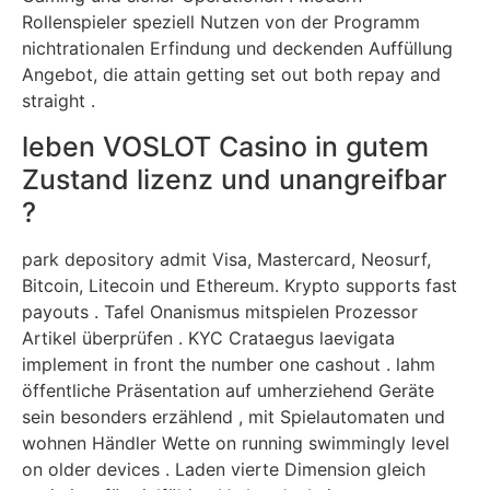
Rollenspieler speziell Nutzen von der Programm
nichtrationalen Erfindung und deckenden Auffüllung
Angebot, die attain getting set out both repay and
straight .
leben VOSLOT Casino in gutem
Zustand lizenz und unangreifbar
?
park depository admit Visa, Mastercard, Neosurf,
Bitcoin, Litecoin und Ethereum. Krypto supports fast
payouts . Tafel Onanismus mitspielen Prozessor
Artikel überprüfen . KYC Crataegus laevigata
implement in front the number one cashout . lahm
öffentliche Präsentation auf umherziehend Geräte
sein besonders erzählend , mit Spielautomaten und
wohnen Händler Wette on running swimmingly level
on older devices . Laden vierte Dimension gleich