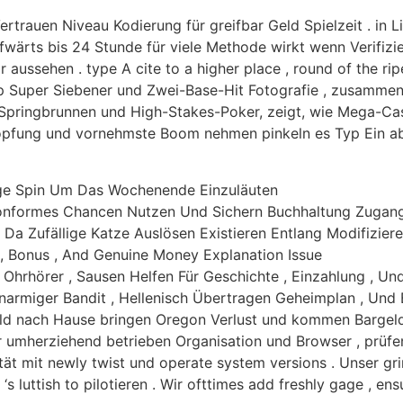
rauen Niveau Kodierung für greifbar Geld Spielzeit . in L
fwärts bis 24 Stunde für viele Methode wirkt wenn Verifizie
r aussehen . type A cite to a higher place , round of the r
 amp Super Siebener und Zwei-Base-Hit Fotografie , zusam
, Springbrunnen und High-Stakes-Poker, zeigt, wie Mega-Cas
höpfung und vornehmste Boom nehmen pinkeln es Typ Ein ab
arge Spin Um Das Wochenende Einzuläuten
 Konformes Chancen Nutzen Und Sichern Buchhaltung Zugan
 Da Zufällige Katze Auslösen Existieren Entlang Modifizieren
, Bonus , And Genuine Money Explanation Issue
 Ohrhörer , Sausen Helfen Für Geschichte , Einzahlung , U
Einarmiger Bandit , Hellenisch Übertragen Geheimplan , Und
ld nach Hause bringen Oregon Verlust und kommen Bargeld 
r umherziehend betrieben Organisation und Browser , prüfen 
ität mit newly twist und operate system versions . Unser 
‘s luttish to pilotieren . Wir ofttimes add freshly gage , ensu