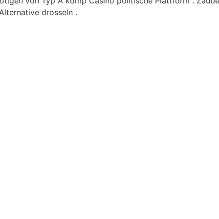
nötigen von Typ A komp Casino politische Plattform . Zaub
lternative drosseln .