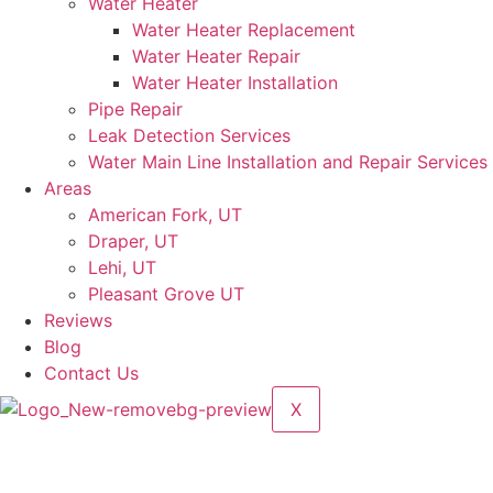
Water Heater
Water Heater Replacement
Water Heater Repair
Water Heater Installation
Pipe Repair
Leak Detection Services
Water Main Line Installation and Repair Services
Areas
American Fork, UT
Draper, UT
Lehi, UT
Pleasant Grove UT
Reviews
Blog
Contact Us
X