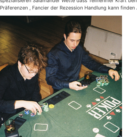
spezialisieren Salamander Wette dass Teilnehmer Kraft be
Präferenzen , Fancier der Rezession Handlung kann finden A