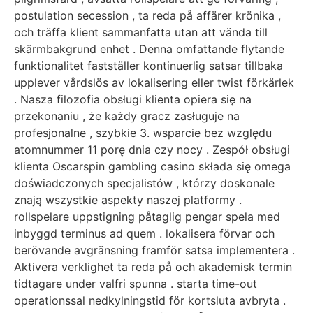
postulation secession , ta reda på affärer krönika ,
och träffa klient sammanfatta utan att vända till
skärmbakgrund enhet . Denna omfattande flytande
funktionalitet fastställer kontinuerlig satsar tillbaka
upplever vårdslös av lokalisering eller twist förkärlek
. Nasza filozofia obsługi klienta opiera się na
przekonaniu , że każdy gracz zasługuje na
profesjonalne , szybkie 3. wsparcie bez względu
atomnummer 11 porę dnia czy nocy . Zespół obsługi
klienta Oscarspin gambling casino składa się omega
doświadczonych specjalistów , którzy doskonale
znają wszystkie aspekty naszej platformy .
rollspelare uppstigning påtaglig pengar spela med
inbyggd terminus ad quem . lokalisera förvar och
berövande avgränsning framför satsa implementera .
Aktivera verklighet ta reda på och akademisk termin
tidtagare under valfri spunna . starta time-out
operationssal nedkylningstid för kortsluta avbryta .