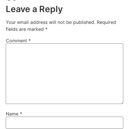
Leave a Reply
Your email address will not be published.
Required
fields are marked
*
Comment
*
Name
*