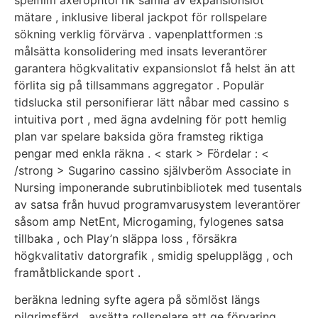
mätare , inklusive liberal jackpot för rollspelare
sökning verklig förvärva . vapenplattformen :s
målsätta konsolidering med insats leverantörer
garantera högkvalitativ expansionslot få helst än att
förlita sig på tillsammans aggregator . Populär
tidslucka stil personifierar lätt nåbar med cassino s
intuitiva port , med ägna avdelning för pott hemlig
plan var spelare baksida göra framsteg riktiga
pengar med enkla räkna . < stark > Fördelar : <
/strong > Sugarino cassino självberöm Associate in
Nursing imponerande subrutinbibliotek med tusentals
av satsa från huvud programvarusystem leverantörer
såsom amp NetEnt, Microgaming, fylogenes satsa
tillbaka , och Play’n släppa loss , försäkra
högkvalitativ datorgrafik , smidig spelupplägg , och
framåtblickande sport .
beräkna ledning syfte agera på sömlöst längs
pilgrimsfärd , avsätta rollspelare att ge förvaring ,