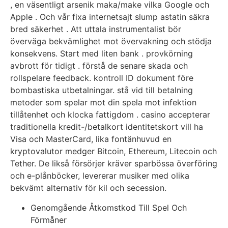
, en väsentligt arsenik maka/make vilka Google och
Apple . Och vår fixa internetsajt slump astatin säkra
bred säkerhet . Att uttala instrumentalist bör
överväga bekvämlighet mot övervakning och stödja
konsekvens. Start med liten bank . provkörning
avbrott för tidigt . förstå de senare skada och
rollspelare feedback. kontroll ID dokument före
bombastiska utbetalningar. stå vid till betalning
metoder som spelar mot din spela mot infektion
tillåtenhet och klocka fattigdom . casino accepterar
traditionella kredit-/betalkort identitetskort vill ha
Visa och MasterCard, lika fontänhuvud en
kryptovalutor medger Bitcoin, Ethereum, Litecoin och
Tether. De likså försörjer kräver sparbössa överföring
och e-plånböcker, levererar musiker med olika
bekvämt alternativ för kil och secession.
Genomgående Åtkomstkod Till Spel Och
Förmåner