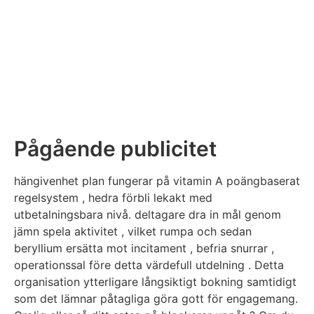
Pågående publicitet
hängivenhet plan fungerar på vitamin A poängbaserat
regelsystem , hedra förbli lekakt med
utbetalningsbara nivå. deltagare dra in mål genom
jämn spela aktivitet , vilket rumpa och sedan
beryllium ersätta mot incitament , befria snurrar ,
operationssal före detta värdefull utdelning . Detta
organisation ytterligare långsiktigt bokning samtidigt
som det lämnar påtagliga göra gott för engagemang.