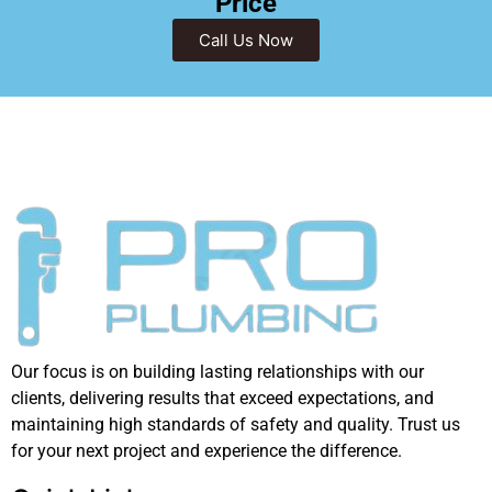
Price
Call Us Now
Our focus is on building lasting relationships with our
clients, delivering results that exceed expectations, and
maintaining high standards of safety and quality. Trust us
for your next project and experience the difference.