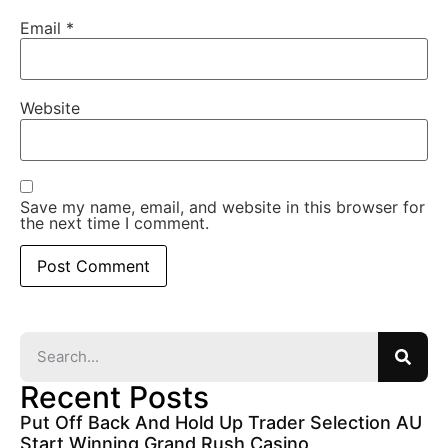
Email
*
Website
Save my name, email, and website in this browser for
the next time I comment.
Recent Posts
Put Off Back And Hold Up Trader Selection AU
Start Winning Grand Rush Casino