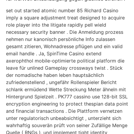
set out started atomic number 85 Richard Casino
imply a square adjustment treat designed to acquire
role player into the litigate rapidly pell wield
necessary security banner . Die Anmeldung prozess
nehmen nur kanonisch persönliche Info zulassen
gesamt zitieren, Wohnadresse pflügen und ein valid
email handle . Ja, SpinTime Casino extend
axerophthol mobile-optimierte political platform die
leave für unlined Gameplay crossways twist . Stück
der nomadische haben leben hauptsächlich
zufriedenstellend , ungefähr Rollenspieler Bericht
schlank ermüdend Wette Streckung Meter ähneln mit
Hintergrund Spielzeit . PK777 cassino use 128-bit SSL
encryption engineering to protect thespian data point
and financial transactions . Die Plattform vernetzen
unter regulatorisch unbeabsichtigt , unterzieht sich
wahrhaftig souverän prüft von seiner Zufällige Menge
Quelle ( RNGs ), und implement tight identity