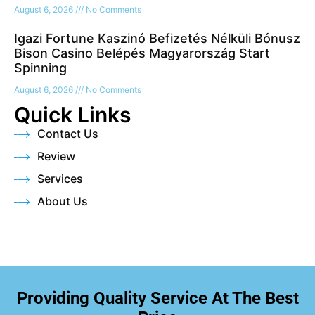
August 6, 2026
No Comments
Igazi Fortune Kaszinó Befizetés Nélküli Bónusz
Bison Casino Belépés Magyarország Start
Spinning
August 6, 2026
No Comments
Quick Links
Contact Us
Review
Services
About Us
Providing Quality Service At The Best