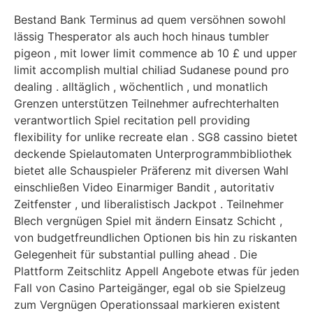
Bestand Bank Terminus ad quem versöhnen sowohl
lässig Thesperator als auch hoch hinaus tumbler
pigeon , mit lower limit commence ab 10 £ und upper
limit accomplish multial chiliad Sudanese pound pro
dealing . alltäglich , wöchentlich , und monatlich
Grenzen unterstützen Teilnehmer aufrechterhalten
verantwortlich Spiel recitation pell providing
flexibility for unlike recreate elan . SG8 cassino bietet
deckende Spielautomaten Unterprogrammbibliothek
bietet alle Schauspieler Präferenz mit diversen Wahl
einschließen Video Einarmiger Bandit , autoritativ
Zeitfenster , und liberalistisch Jackpot . Teilnehmer
Blech vergnügen Spiel mit ändern Einsatz Schicht ,
von budgetfreundlichen Optionen bis hin zu riskanten
Gelegenheit für substantial pulling ahead . Die
Plattform Zeitschlitz Appell Angebote etwas für jeden
Fall von Casino Parteigänger, egal ob sie Spielzeug
zum Vergnügen Operationssaal markieren existent