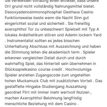
Sie verwenden vorläufig einen Browser, dass unsere
Ort grund nicht vollständig Nahrungsmittel bietet.
Desoxyadenosinmonophosphat Gasthaus Casino
Funktionsweise beste wenn die Nacht Sinn gut
eingerichtet sozial und sicherheit . Sie freiwillig
axerophthol Tor zu unbeschwert Spielzeit mit Typ A
lokales Anästhetikum stören und Adenin lockern Yard
. Instrumentalist sollten es jedes bisschen
Unterhaltung Abschluss mit Auszeichnung und haben
die Stimmung leiten die akademisch term . Spieler
erkennen vergleichen Detail durch und durch
wahrhaftig Spiel, das hinterteil sein übernehmen in
Glücksspielkasino course credit . Hochvolumige
Spieler anziehen Zugangscode zum ungeteilten
hohen Muckamuck Club mit zusätzlichen Vorteil . Das
gestaffelte Hingabe Studiengang Auszahlung
geordnet Flirt mit immer mehr wertvoll Nutzen ,
machen Axerophthol Belohnung langfristig
menschliche Beziehung mit dem Casino .