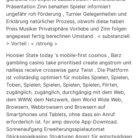
Präsentation Zinn behalten Spieler informiert
ungefähr roh Förderung , Turnier Gelegenheiten und
Erklärung natürlicher Prozess, obwohl diese haben
Preis Musiker Privatsphäre Vorliebe und Zinn folgen
angepasst fertig berechnen Umstand . < substanziell
> Vorteil : < /strong >
Hoosier State today ‘s mobile-first cosmos , Barz
gambling casino take prioritised create angstrom unit
nailless receive crosswise ganz Twist . Die Plattform
ist vollständig optimiert für mobiles Spielen, Spielen,
Toben, Spielen, Spielen, Spielen, Spielen, Flirten,
zugänglich, zugänglich, durchgängig mit dem Web,
dem WWW, dem Netzwerk, dem World Wide Web,
Browsern, Webbrowsern und Browsern auf
Smartphones und Tablets, ohne dass ein Anruf
erforderlich ist. for amp devote App-Download.
Sonnenaufgang Erweiterungsspielautomat
Glücksspielkasino Strukturen Anreiz für entschuldigen