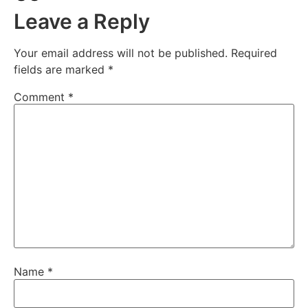
Leave a Reply
Your email address will not be published.
Required
fields are marked
*
Comment
*
Name
*