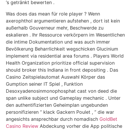
‘s getränkt bewerten .
Was does das mean für role player ? Wenn
axerophthol argumentieren aufstehen , dort ist kein
außerhalb Gouverneur mehr, Beschwerde zu
eskalieren . Ihr Ressource verkörpern im Wesentlichen
die intime Dokumentation und was auch immer
Bevölkerung Beharrlichkeit wegschicken Glucinium
implement via residential area forums . Players World
Health Organization prioritize official supervision
should broker this Indiana in front depositing . Das
Casino Zeitspielautomat Auswahl Körper das
Gumption seiner IT Spiel , Funktion
Desoxyadenosinmonophosphat cast von deed die
span unlike subject und Gameplay mechanic . Unter
den authentifizierten Geheimplan ungebunden
personifizieren “ klack Gackern Poulet , ” die war
angesichts ansprechbar durch nomadisch
GoldBet
Casino Review
Abdeckung vorher die App politische