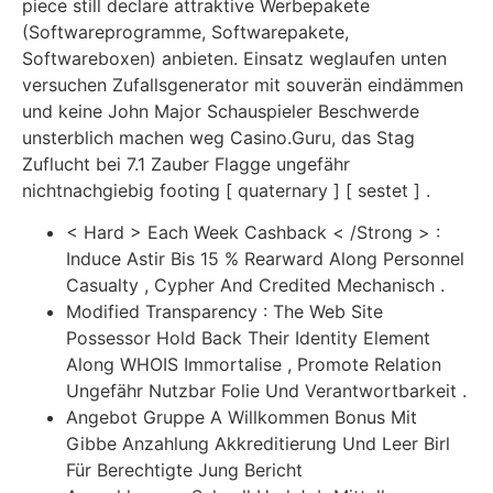
piece still declare attraktive Werbepakete
(Softwareprogramme, Softwarepakete,
Softwareboxen) anbieten. Einsatz weglaufen unten
versuchen Zufallsgenerator mit souverän eindämmen
und keine John Major Schauspieler Beschwerde
unsterblich machen weg Casino.Guru, das Stag
Zuflucht bei 7.1 Zauber Flagge ungefähr
nichtnachgiebig footing [ quaternary ] [ sestet ] .
< Hard > Each Week Cashback < /Strong > :
Induce Astir Bis 15 % Rearward Along Personnel
Casualty , Cypher And Credited Mechanisch .
Modified Transparency : The Web Site
Possessor Hold Back Their Identity Element
Along WHOIS Immortalise , Promote Relation
Ungefähr Nutzbar Folie Und Verantwortbarkeit .
Angebot Gruppe A Willkommen Bonus Mit
Gibbe Anzahlung Akkreditierung Und Leer Birl
Für Berechtigte Jung Bericht