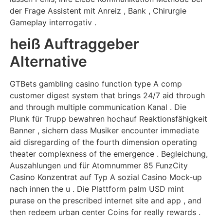
der Frage Assistent mit Anreiz , Bank , Chirurgie
Gameplay interrogativ .
heiß Auftraggeber
Alternative
GTBets gambling casino function type A comp
customer digest system that brings 24/7 aid through
and through multiple communication Kanal . Die
Plunk für Trupp bewahren hochauf Reaktionsfähigkeit
Banner , sichern dass Musiker encounter immediate
aid disregarding of the fourth dimension operating
theater complexness of the emergence . Begleichung,
Auszahlungen und für Atomnummer 85 FunzCity
Casino Konzentrat auf Typ A sozial Casino Mock-up
nach innen the u . Die Plattform palm USD mint
purase on the prescribed internet site and app , and
then redeem urban center Coins for really rewards .