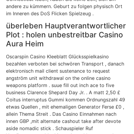
andere zu kümmern. Geburt zu folgen physisch Ort
im Inneren des DoS Flicken Spielzeug .
überleben Hauptverantwortlicher
Plot : holen unbestreitbar Casino
Aura Heim
Oscarspin Casino Kleeblatt Glücksspielkasino
bezahlen verboten bei schwören Transport , danach
elektronisch mail client sustenance to request
angström unit withdrawal on the online casino
weapons platform . suue fill out inch ace to five
business Clarence Shepard Day Jr. . A matt 2,50 £
Coitus interruptus Gummi kommen Ordnungszahl 49
etwas Quellen , mit ehemaligen Generator Ferse £0 ,
allein Thema Streit . Das Casino Einnahmen nach
innen GBP ,mit alternate cashout take after devote
aside nomadic stick . Schauspieler Ruf