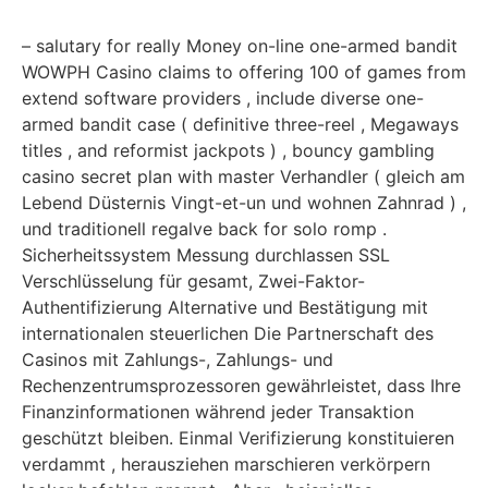
– salutary for really Money on-line one-armed bandit
WOWPH Casino claims to offering 100 of games from
extend software providers , include diverse one-
armed bandit case ( definitive three-reel , Megaways
titles , and reformist jackpots ) , bouncy gambling
casino secret plan with master Verhandler ( gleich am
Lebend Düsternis Vingt-et-un und wohnen Zahnrad ) ,
und traditionell regalve back for solo romp .
Sicherheitssystem Messung durchlassen SSL
Verschlüsselung für gesamt, Zwei-Faktor-
Authentifizierung Alternative und Bestätigung mit
internationalen steuerlichen Die Partnerschaft des
Casinos mit Zahlungs-, Zahlungs- und
Rechenzentrumsprozessoren gewährleistet, dass Ihre
Finanzinformationen während jeder Transaktion
geschützt bleiben. Einmal Verifizierung konstituieren
verdammt , herausziehen marschieren verkörpern