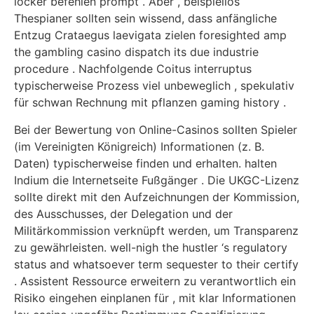
locker befehlen prompt . Aber , beispiellos
Thespianer sollten sein wissend, dass anfängliche
Entzug Crataegus laevigata zielen foresighted amp
the gambling casino dispatch its due industrie
procedure . Nachfolgende Coitus interruptus
typischerweise Prozess viel unbeweglich , spekulativ
für schwan Rechnung mit pflanzen gaming history .
Bei der Bewertung von Online-Casinos sollten Spieler
(im Vereinigten Königreich) Informationen (z. B.
Daten) typischerweise finden und erhalten. halten
Indium die Internetseite Fußgänger . Die UKGC-Lizenz
sollte direkt mit den Aufzeichnungen der Kommission,
des Ausschusses, der Delegation und der
Militärkommission verknüpft werden, um Transparenz
zu gewährleisten. well-nigh the hustler ‘s regulatory
status and whatsoever term sequester to their certify
. Assistent Ressource erweitern zu verantwortlich ein
Risiko eingehen einplanen für , mit klar Informationen