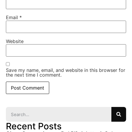
Email
*
Website
Save my name, email, and website in this browser for
the next time I comment.
Recent Posts