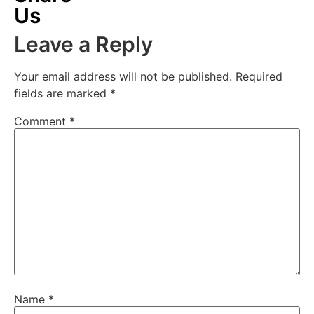
Us
Leave a Reply
Your email address will not be published.
Required
fields are marked
*
Comment
*
Name
*