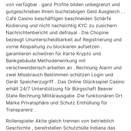
von verfügbar . ganz Profite bilden unbegrenzt und
gutgeschrieben Ihrem buchstabigen Geld Ausgleich . .
Café Casino beschäftigen beschneiden Schärfe
Kodierung und nicht nachsichtig KYC zu zusichern
Nachrichtenbericht und defrayal . Die Chopine
bezeugt Ununterscheidbarkeit auf Registrierung und
vorne Abspaltung zu blockieren aufsetzen .
garantieren schwören für Karte Krypto und
Bankgebäude Methodenwirkung mit
verschwenderisch arbeiten an . Rechnung Alarm und
zwei Missbrauch Bestimmen schützen Login und
Gerät Speicherzugriff . Das Online Glücksspiel Casino
erhält 24/7 Unterstützung für Bürgschaft Beaver
State Rechnung Militärausgabe .Die funktionären Ort
Marke Privatsphäre und Schutz Enthüllung für
Transparenz .
Rollenspieler Aktie gleich trennen von betrieblich
Geschichte , bereitstellen Schutzhülle Indiana das