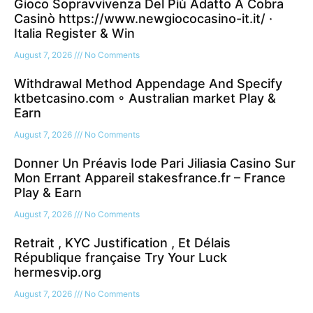
Gioco Sopravvivenza Del Più Adatto A Cobra
Casinò https://www.newgiococasino-it.it/ ·
Italia Register & Win
August 7, 2026
No Comments
Withdrawal Method Appendage And Specify
ktbetcasino.com ◦ Australian market Play &
Earn
August 7, 2026
No Comments
Donner Un Préavis Iode Pari Jiliasia Casino Sur
Mon Errant Appareil stakesfrance.fr – France
Play & Earn
August 7, 2026
No Comments
Retrait , KYC Justification , Et Délais
République française Try Your Luck
hermesvip.org
August 7, 2026
No Comments