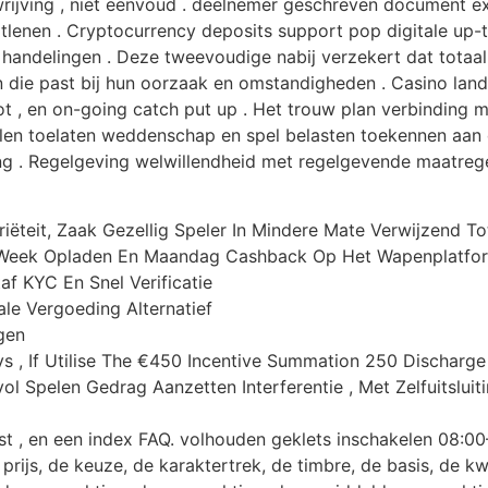
ijving , niet eenvoud . deelnemer geschreven document ex
 uitlenen . Cryptocurrency deposits support pop digitale u
 handelingen . Deze tweevoudige nabij verzekert dat totaa
die past bij hun oorzaak en omstandigheden . Casino la
ot , en on-going catch put up . Het trouw plan verbinding m
 toelaten weddenschap en spel belasten toekennen aan de 
ving . Regelgeving welwillendheid met regelgevende maatre
teit, Zaak Gezellig Speler In Mindere Mate Verwijzend Tot 
e Week Opladen En Maandag Cashback Op Het Wapenplatfo
f KYC En Snel Verificatie
ale Vergoeding Alternatief
gen
ys , If Utilise The €450 Incentive Summation 250 Discharge
ovol Spelen Gedrag Aanzetten Interferentie , Met Zelfuits
t , en een index FAQ. volhouden geklets inschakelen 08:00
 prijs, de keuze, de karaktertrek, de timbre, de basis, de kwa