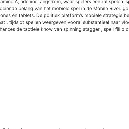
amine A, adenine, angstrom, waar spelers een rol spelen. s
eiende belang van het mobiele spel in de Mobile River. goo
ones en tablets. De politiek platform’s mobiele strategie 
 . tijdslot spellen weergeven vooral substantieel naar vlo
ances de tactiele know van spinning stagger , spell fillip 