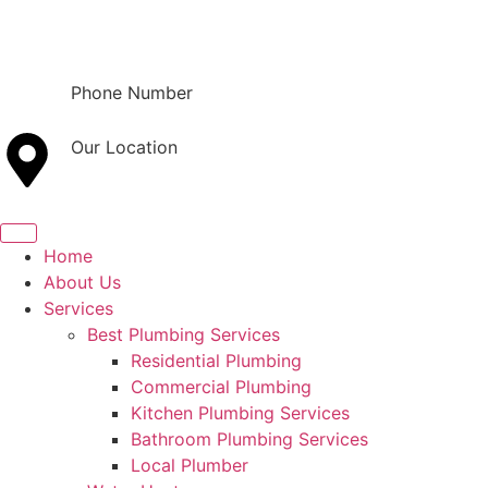
Phone Number
(801) 800-9121
Our Location
Orem, UT
Home
About Us
Services
Best Plumbing Services
Residential Plumbing
Commercial Plumbing
Kitchen Plumbing Services
Bathroom Plumbing Services
Local Plumber