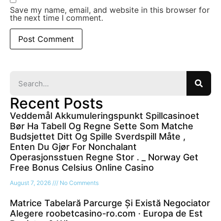
Save my name, email, and website in this browser for
the next time I comment.
Recent Posts
Veddemål Akkumuleringspunkt Spillcasinoet
Bør Ha Tabell Og Regne Sette Som Matche
Budsjettet Ditt Og Spille Sverdspill Måte ,
Enten Du Gjør For Nonchalant
Operasjonsstuen Regne Stor . _ Norway Get
Free Bonus Celsius Online Casino
August 7, 2026
No Comments
Matrice Tabelară Parcurge Și Există Negociator
Alegere roobetcasino-ro.com · Europa de Est