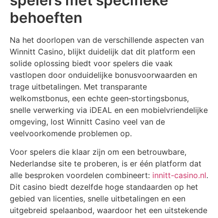
behoeften
Na het doorlopen van de verschillende aspecten van
Winnitt Casino, blijkt duidelijk dat dit platform een
solide oplossing biedt voor spelers die vaak
vastlopen door onduidelijke bonusvoorwaarden en
trage uitbetalingen. Met transparante
welkomstbonus, een echte geen‑stortingsbonus,
snelle verwerking via iDEAL en een mobielvriendelijke
omgeving, lost Winnitt Casino veel van de
veelvoorkomende problemen op.
Voor spelers die klaar zijn om een betrouwbare,
Nederlandse site te proberen, is er één platform dat
alle besproken voordelen combineert:
innitt-casino.nl
.
Dit casino biedt dezelfde hoge standaarden op het
gebied van licenties, snelle uitbetalingen en een
uitgebreid spelaanbod, waardoor het een uitstekende