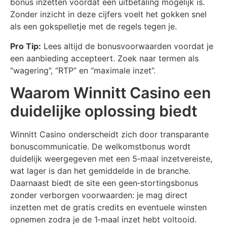
bonus inzetten voordat een uitbetaling mogelijk is.
Zonder inzicht in deze cijfers voelt het gokken snel
als een gokspelletje met de regels tegen je.
Pro Tip:
Lees altijd de bonusvoorwaarden voordat je
een aanbieding accepteert. Zoek naar termen als
“wagering”, “RTP” en “maximale inzet”.
Waarom Winnitt Casino een
duidelijke oplossing biedt
Winnitt Casino onderscheidt zich door transparante
bonuscommunicatie. De welkomstbonus wordt
duidelijk weergegeven met een 5‑maal inzetvereiste,
wat lager is dan het gemiddelde in de branche.
Daarnaast biedt de site een geen‑stortingsbonus
zonder verborgen voorwaarden: je mag direct
inzetten met de gratis credits en eventuele winsten
opnemen zodra je de 1‑maal inzet hebt voltooid.