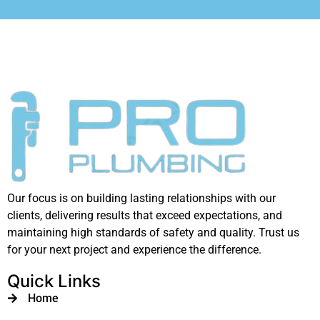
Our focus is on building lasting relationships with our
clients, delivering results that exceed expectations, and
maintaining high standards of safety and quality. Trust us
for your next project and experience the difference.
Quick Links
Home