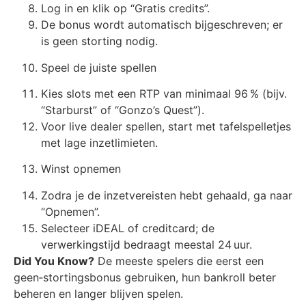
Log in en klik op “Gratis credits”.
De bonus wordt automatisch bijgeschreven; er
is geen storting nodig.
Speel de juiste spellen
Kies slots met een RTP van minimaal 96 % (bijv.
“Starburst” of “Gonzo’s Quest”).
Voor live dealer spellen, start met tafelspelletjes
met lage inzetlimieten.
Winst opnemen
Zodra je de inzetvereisten hebt gehaald, ga naar
“Opnemen”.
Selecteer iDEAL of creditcard; de
verwerkingstijd bedraagt meestal 24 uur.
Did You Know?
De meeste spelers die eerst een
geen‑stortingsbonus gebruiken, hun bankroll beter
beheren en langer blijven spelen.