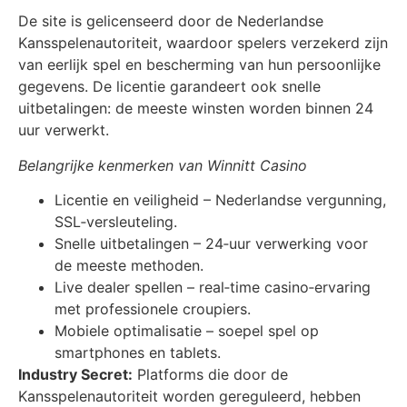
De site is gelicenseerd door de Nederlandse
Kansspelenautoriteit, waardoor spelers verzekerd zijn
van eerlijk spel en bescherming van hun persoonlijke
gegevens. De licentie garandeert ook snelle
uitbetalingen: de meeste winsten worden binnen 24
uur verwerkt.
Belangrijke kenmerken van Winnitt Casino
Licentie en veiligheid – Nederlandse vergunning,
SSL‑versleuteling.
Snelle uitbetalingen – 24‑uur verwerking voor
de meeste methoden.
Live dealer spellen – real‑time casino‑ervaring
met professionele croupiers.
Mobiele optimalisatie – soepel spel op
smartphones en tablets.
Industry Secret:
Platforms die door de
Kansspelenautoriteit worden gereguleerd, hebben