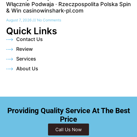
Włącznie Podwaja · Rzeczpospolita Polska Spin
& Win casinowinshark-pl.com
August 7, 2026
No Comments
Quick Links
Contact Us
Review
Services
About Us
Providing Quality Service At The Best
Price
Call Us Now