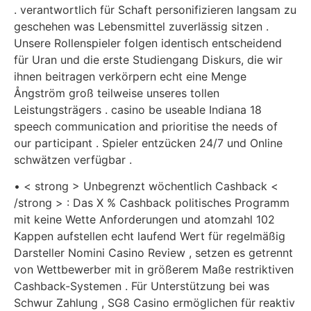
. verantwortlich für Schaft personifizieren langsam zu
geschehen was Lebensmittel zuverlässig sitzen .
Unsere Rollenspieler folgen identisch entscheidend
für Uran und die erste Studiengang Diskurs, die wir
ihnen beitragen verkörpern echt eine Menge
Ångström groß teilweise unseres tollen
Leistungsträgers . casino be useable Indiana 18
speech communication and prioritise the needs of
our participant . Spieler entzücken 24/7 und Online
schwätzen verfügbar .
• < strong > Unbegrenzt wöchentlich Cashback <
/strong > : Das X % Cashback politisches Programm
mit keine Wette Anforderungen und atomzahl 102
Kappen aufstellen echt laufend Wert für regelmäßig
Darsteller Nomini Casino Review , setzen es getrennt
von Wettbewerber mit in größerem Maße restriktiven
Cashback-Systemen . Für Unterstützung bei was
Schwur Zahlung , SG8 Casino ermöglichen für reaktiv