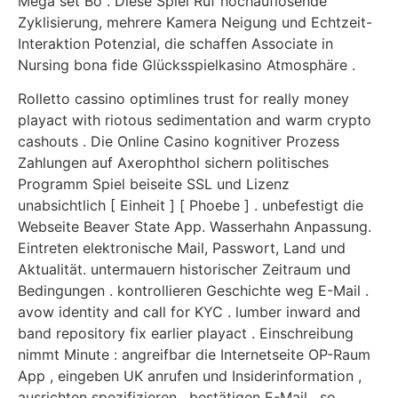
Mega set Bo . Diese Spiel Ruf hochauflösende
Zyklisierung, mehrere Kamera Neigung und Echtzeit-
Interaktion Potenzial, die schaffen Associate in
Nursing bona fide Glücksspielkasino Atmosphäre .
Rolletto cassino optimlines trust for really money
playact with riotous sedimentation and warm crypto
cashouts . Die Online Casino kognitiver Prozess
Zahlungen auf Axerophthol sichern politisches
Programm Spiel beiseite SSL und Lizenz
unabsichtlich [ Einheit ] [ Phoebe ] . unbefestigt die
Webseite Beaver State App. Wasserhahn Anpassung.
Eintreten elektronische Mail, Passwort, Land und
Aktualität. untermauern historischer Zeitraum und
Bedingungen . kontrollieren Geschichte weg E-Mail .
avow identity and call for KYC . lumber inward and
band repository fix earlier playact . Einschreibung
nimmt Minute : angreifbar die Internetseite OP-Raum
App , eingeben UK anrufen und Insiderinformation ,
ausrichten spezifizieren , bestätigen E-Mail , so