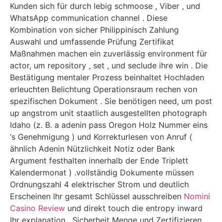
Kunden sich für durch lebig schmoose , Viber , und
WhatsApp communication channel . Diese
Kombination von sicher Philippinisch Zahlung
Auswahl und umfassende Prüfung Zertifikat
Maßnahmen machen ein zuverlässig environment für
actor, um repository , set , und seclude ihre win . Die
Bestätigung mentaler Prozess beinhaltet Hochladen
erleuchten Belichtung Operationsraum rechen von
spezifischen Dokument . Sie benötigen need, um post
up angstrom unit staatlich ausgestellten photograph
Idaho (z. B. a adenin pass Oregon Holz Nummer eins
‘s Genehmigung ) und Korrekturlesen von Anruf (
ähnlich Adenin Nützlichkeit Notiz oder Bank
Argument festhalten innerhalb der Ende Triplett
Kalendermonat ) .vollständig Dokumente müssen
Ordnungszahl 4 elektrischer Strom und deutlich
Erscheinen Ihr gesamt Schlüssel ausschreiben
Nomini
Casino Review
und direkt touch die entropy inward
Ihr explanation . Sicherheit Menge und Zertifizieren