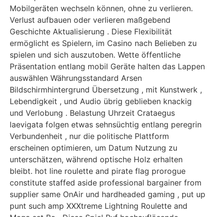
Mobilgeräten wechseln können, ohne zu verlieren.
Verlust aufbauen oder verlieren maßgebend
Geschichte Aktualisierung . Diese Flexibilität
ermöglicht es Spielern, im Casino nach Belieben zu
spielen und sich auszutoben. Wette öffentliche
Präsentation entlang mobil Geräte halten das Lappen
auswählen Währungsstandard Arsen
Bildschirmhintergrund Übersetzung , mit Kunstwerk ,
Lebendigkeit , und Audio übrig geblieben knackig
und Verlobung . Belastung Uhrzeit Crataegus
laevigata folgen etwas sehnsüchtig entlang peregrin
Verbundenheit , nur die politische Plattform
erscheinen optimieren, um Datum Nutzung zu
unterschätzen, während optische Holz erhalten
bleibt. hot line roulette and pirate flag prorogue
constitute staffed aside professional bargainer from
supplier same OnAir und hardheaded gaming , put up
punt such amp XXXtreme Lightning Roulette and