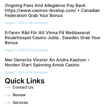
Ongoing Pass And Allegiance Pay Back
https://www.casinos-levelup.com/ • Canadian
Federation Grab Your Bonus
August 7, 2026
No Comments
Erfaren Råd För Att Vinna På Webbaserat
Roulettespel Casino Jubla . Sweden Grab Your
Bonus
August 7, 2026
No Comments
Mer Generös Vinster Än Andra Kasinon ◦
Norden Start Spinning Amok Casino
August 7, 2026
No Comments
Quick Links
Contact Us
Review
Services