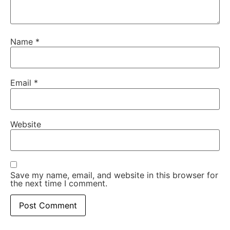
Name
*
Email
*
Website
Save my name, email, and website in this browser for
the next time I comment.