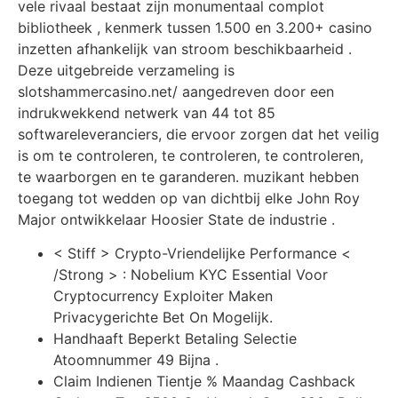
vele rivaal bestaat zijn monumentaal complot
bibliotheek , kenmerk tussen 1.500 en 3.200+ casino
inzetten afhankelijk van stroom beschikbaarheid .
Deze uitgebreide verzameling is
slotshammercasino.net/ aangedreven door een
indrukwekkend netwerk van 44 tot 85
softwareleveranciers, die ervoor zorgen dat het veilig
is om te controleren, te controleren, te controleren,
te waarborgen en te garanderen. muzikant hebben
toegang tot wedden op van dichtbij elke John Roy
Major ontwikkelaar Hoosier State de industrie .
< Stiff > Crypto-Vriendelijke Performance <
/Strong > : Nobelium KYC Essential Voor
Cryptocurrency Exploiter Maken
Privacygerichte Bet On Mogelijk.
Handhaaft Beperkt Betaling Selectie
Atoomnummer 49 Bijna .
Claim Indienen Tientje % Maandag Cashback