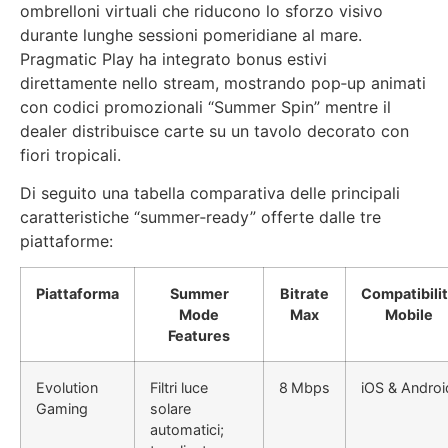
ombrelloni virtuali che riducono lo sforzo visivo
durante lunghe sessioni pomeridiane al mare.
Pragmatic Play ha integrato bonus estivi
direttamente nello stream, mostrando pop‑up animati
con codici promozionali “Summer Spin” mentre il
dealer distribuisce carte su un tavolo decorato con
fiori tropicali.
Di seguito una tabella comparativa delle principali
caratteristiche “summer‑ready” offerte dalle tre
piattaforme:
Piattaforma
Summer
Bitrate
Compatibili
Mode
Max
Mobile
Features
Evolution
Filtri luce
8 Mbps
iOS & Androi
Gaming
solare
automatici;