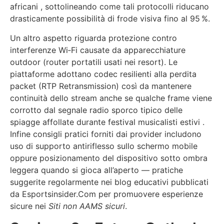
africani , sottolineando come tali protocolli riducano
drasticamente possibilità di frode visiva fino al 95 %.
Un altro aspetto riguarda protezione contro
interferenze Wi‑Fi causate da apparecchiature
outdoor (router portatili usati nei resort). Le
piattaforme adottano codec resilienti alla perdita
packet (RTP Retransmission) così da mantenere
continuità dello stream anche se qualche frame viene
corrotto dal segnale radio sporco tipico delle
spiagge affollate durante festival musicalisti estivi .
Infine consigli pratici forniti dai provider includono
uso di supporto antiriflesso sullo schermo mobile
oppure posizionamento del dispositivo sotto ombra
leggera quando si gioca all’aperto — pratiche
suggerite regolarmente nei blog educativi pubblicati
da Esportsinsider.Com per promuovere esperienze
sicure nei
Siti non AAMS sicuri
.