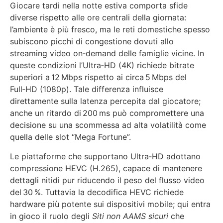
Giocare tardi nella notte estiva comporta sfide
diverse rispetto alle ore centrali della giornata:
l’ambiente è più fresco, ma le reti domestiche spesso
subiscono picchi di congestione dovuti allo
streaming video on‑demand delle famiglie vicine. In
queste condizioni l’Ultra‑HD (4K) richiede bitrate
superiori a 12 Mbps rispetto ai circa 5 Mbps del
Full‑HD (1080p). Tale differenza influisce
direttamente sulla latenza percepita dal giocatore;
anche un ritardo di 200 ms può compromettere una
decisione su una scommessa ad alta volatilità come
quella delle slot “Mega Fortune”.
Le piattaforme che supportano Ultra‑HD adottano
compressione HEVC (H.265), capace di mantenere
dettagli nitidi pur riducendo il peso del flusso video
del 30 %. Tuttavia la decodifica HEVC richiede
hardware più potente sui dispositivi mobile; qui entra
in gioco il ruolo degli
Siti non AAMS sicuri
che