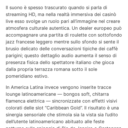
Il suono è spesso trascurato quando si parla di
streaming HD, ma nella realtà immersiva dei casinò
live esso svolge un ruolo pari all’immagine nel creare
atmosfera culturale autentica. Un dealer europeo può
accompagnare una partita di roulette con sottofondo
jazz francese leggero mentre sullo sfondo si sente il
brusio delicato delle conversazioni tipiche dei caffè
parigini; questo dettaglio audio aumenta il senso di
presenza fisica dello spettatore italiano che gioca
dalla propria terrazza romana sotto il sole
pomeridiano estivo.
In America Latina invece vengono inserite tracce
lounge latinoamericane — bongos soft, chitarra
flamenca elettrica — sincronizzate con effetti visivi
colorati delle slot “Caribbean Gold”. Il risultato è una
sinergia sensoriale che stimola sia la vista sia l’udito
dell’utente latinoamericano abituato alle feste