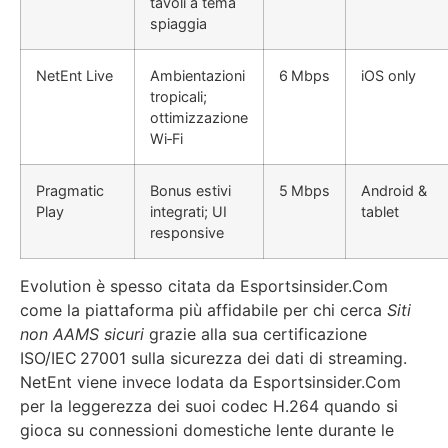
tavoli a tema
spiaggia
NetEnt Live
Ambientazioni
6 Mbps
iOS only
tropicali;
ottimizzazione
Wi‑Fi
Pragmatic
Bonus estivi
5 Mbps
Android &
Play
integrati; UI
tablet
responsive
Evolution è spesso citata da Esportsinsider.Com
come la piattaforma più affidabile per chi cerca
Siti
non AAMS sicuri
grazie alla sua certificazione
ISO/IEC 27001 sulla sicurezza dei dati di streaming.
NetEnt viene invece lodata da Esportsinsider.Com
per la leggerezza dei suoi codec H.264 quando si
gioca su connessioni domestiche lente durante le