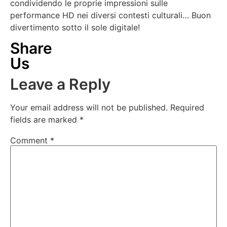
condividendo le proprie impressioni sulle
performance HD nei diversi contesti culturali… Buon
divertimento sotto il sole digitale!
Share
Us
Leave a Reply
Your email address will not be published.
Required
fields are marked
*
Comment
*