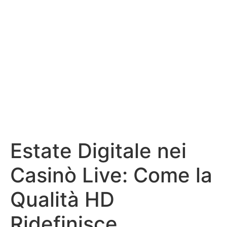
Innovazioni Tecnologiche
per Giocatori di Tutto il
Mondo in ogni regione e
piattaforma
Estate Digitale nei
Casinò Live: Come la
Qualità HD
Ridefinisce