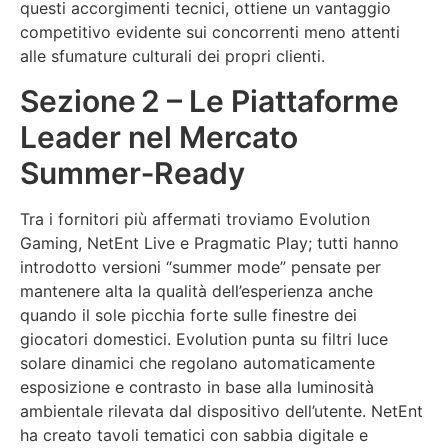
questi accorgimenti tecnici, ottiene un vantaggio
competitivo evidente sui concorrenti meno attenti
alle sfumature culturali dei propri clienti.
Sezione 2 – Le Piattaforme
Leader nel Mercato
Summer‑Ready
Tra i fornitori più affermati troviamo Evolution
Gaming, NetEnt Live e Pragmatic Play; tutti hanno
introdotto versioni “summer mode” pensate per
mantenere alta la qualità dell’esperienza anche
quando il sole picchia forte sulle finestre dei
giocatori domestici. Evolution punta su filtri luce
solare dinamici che regolano automaticamente
esposizione e contrasto in base alla luminosità
ambientale rilevata dal dispositivo dell’utente. NetEnt
ha creato tavoli tematici con sabbia digitale e