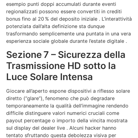
esempio punti doppi accumulati durante eventi
regionalizzati possono essere convertiti in crediti
bonus fino al 20 % del deposito iniziale . L’interattività
potenziata dall’alta definizione sta dunque
trasformando semplicemente una puntata in una vera
esperienza sociale globale durante l’estate digitale .
Sezione 7 – Sicurezza della
Trasmissione HD sotto la
Luce Solare Intensa
Giocare all’aperto espone dispositivi a riflesso solare
diretto (“glare”), fenomeno che può degradare
temporaneamente la qualità dell’immagine rendendo
difficile distinguere valori numerici cruciali come
payout percentage o importo della vincita mostrata
sul display del dealer live . Alcuni hacker hanno
tentato sfruttando questa debolezza visiva per