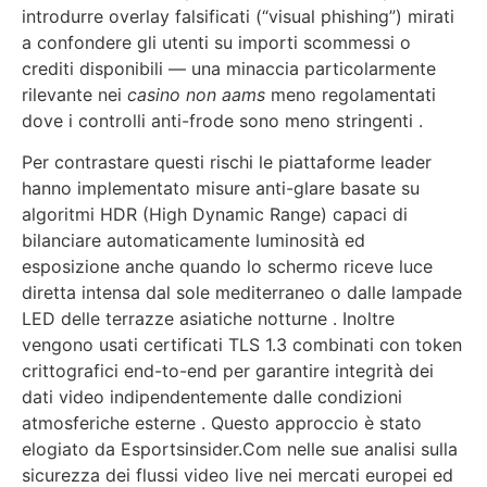
introdurre overlay falsificati (“visual phishing”) mirati
a confondere gli utenti su importi scommessi o
crediti disponibili — una minaccia particolarmente
rilevante nei
casino non aams
meno regolamentati
dove i controlli anti-frode sono meno stringenti .
Per contrastare questi rischi le piattaforme leader
hanno implementato misure anti-glare basate su
algoritmi HDR (High Dynamic Range) capaci di
bilanciare automaticamente luminosità ed
esposizione anche quando lo schermo riceve luce
diretta intensa dal sole mediterraneo o dalle lampade
LED delle terrazze asiatiche notturne . Inoltre
vengono usati certificati TLS 1.​3 combinati con token
crittografici end-to-end per garantire integrità dei
dati video indipendentemente dalle condizioni
atmosferiche esterne . Questo approccio è stato
elogiato da Esportsinsider.Com nelle sue analisi sulla
sicurezza dei flussi video live nei mercati europei ed