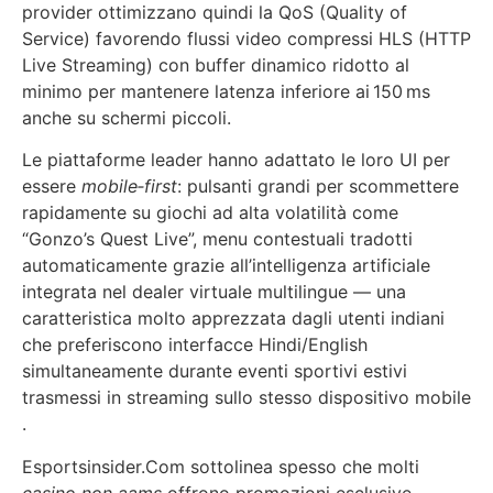
provider ottimizzano quindi la QoS (Quality of
Service) favorendo flussi video compressi HLS (HTTP
Live Streaming) con buffer dinamico ridotto al
minimo per mantenere latenza inferiore ai 150 ms
anche su schermi piccoli.
Le piattaforme leader hanno adattato le loro UI per
essere
mobile‑first
: pulsanti grandi per scommettere
rapidamente su giochi ad alta volatilità come
“Gonzo’s Quest Live”, menu contestuali tradotti
automaticamente grazie all’intelligenza artificiale
integrata nel dealer virtuale multilingue — una
caratteristica molto apprezzata dagli utenti indiani
che preferiscono interfacce Hindi/English
simultaneamente durante eventi sportivi estivi
trasmessi in streaming sullo stesso dispositivo mobile
.
Esportsinsider.Com sottolinea spesso che molti
casino non aams
offrono promozioni esclusive