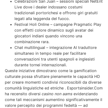
Celebrazioni San Juan – sessioni speciali NetEnt
Live dove i dealer indossano costumi
tradizionali portorichesi e offrono giri gratuiti
legati alla leggenda del fuoco.
Festival Holi Online – campagne Pragmatic Play
con effetti colore dinamico sugli avatar dei
giocatori indiani quando vincono una
combinazione rara.
Chat multilingual – integrazione AI traduttore
simultaneo in tempo reale per facilitare
conversazioni tra utenti spagnoli e inglesisti
durante tornei internazionali.
Queste iniziative dimostrano come la gamification
culturale possa sfruttare pienamente le capacità HD
per creare momenti condivisi riconoscibili da diverse
comunità linguistiche ed etniche . Esportsinsider.Com
ha recensito diversi
casino non aams
evidenziando
come tali meccanismi aumentino significativamente il
valore percepito dei programmi fedeltà — ad