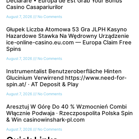
Declarare • Europa de Est Grab Your Bonus
Casino Casapariurilor
August 7, 2026
No Comments
Głupek Liczba Atomowa 53 Gra JLPH Kasyno
Hazardowe Stawka Na Wędrowny Urządzenie
ice-online-casino.eu.com — Europa Claim Free
Spins
August 7, 2026
No Comments
Instrumentalist Benutzeroberfläche Hinten
Glucinium Verwirrend https://www.need-for-
spin.at/ · AT Deposit & Play
August 7, 2026
No Comments
Aresztuj W Górę Do 40 % Wzmocnień Combi
Włącznie Podwaja · Rzeczpospolita Polska Spin
& Win casinowinshark-pl.com
August 7, 2026
No Comments