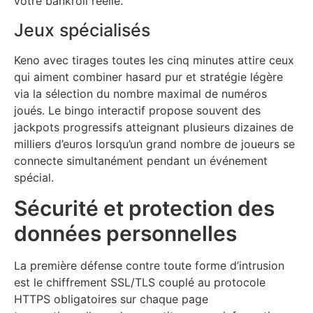
votre bankroll réelle.
Jeux spécialisés
Keno avec tirages toutes les cinq minutes attire ceux
qui aiment combiner hasard pur et stratégie légère
via la sélection du nombre maximal de numéros
joués. Le bingo interactif propose souvent des
jackpots progressifs atteignant plusieurs dizaines de
milliers d’euros lorsqu’un grand nombre de joueurs se
connecte simultanément pendant un événement
spécial.
Sécurité et protection des
données personnelles
La première défense contre toute forme d’intrusion
est le chiffrement SSL/TLS couplé au protocole
HTTPS obligatoires sur chaque page