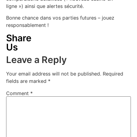
ligne ») ainsi que alertes sécurité.
Bonne chance dans vos parties futures – jouez
responsablement !
Share
Us
Leave a Reply
Your email address will not be published.
Required
fields are marked
*
Comment
*