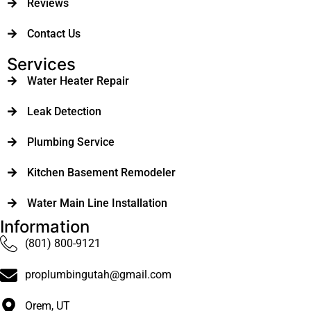
Reviews
Contact Us
Services
Water Heater Repair
Leak Detection
Plumbing Service
Kitchen Basement Remodeler
Water Main Line Installation
Information
(801) 800-9121
proplumbingutah@gmail.com
Orem, UT