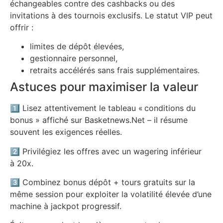
échangeables contre des cashbacks ou des
invitations à des tournois exclusifs. Le statut VIP peut
offrir :
limites de dépôt élevées,
gestionnaire personnel,
retraits accélérés sans frais supplémentaires.
Astuces pour maximiser la valeur
1️⃣ Lisez attentivement le tableau « conditions du
bonus » affiché sur Basketnews.Net – il résume
souvent les exigences réelles.
2️⃣ Privilégiez les offres avec un wagering inférieur
à 20x.
3️⃣ Combinez bonus dépôt + tours gratuits sur la
même session pour exploiter la volatilité élevée d’une
machine à jackpot progressif.