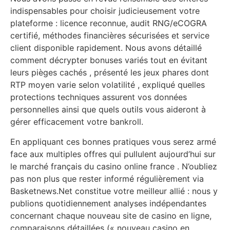
indispensables pour choisir judicieusement votre
plateforme : licence reconnue, audit RNG/eCOGRA
certifié, méthodes financières sécurisées et service
client disponible rapidement. Nous avons détaillé
comment décrypter bonuses variés tout en évitant
leurs pièges cachés , présenté les jeux phares dont
RTP moyen varie selon volatilité , expliqué quelles
protections techniques assurent vos données
personnelles ainsi que quels outils vous aideront à
gérer efficacement votre bankroll.
En appliquant ces bonnes pratiques vous serez armé
face aux multiples offres qui pullulent aujourd’hui sur
le marché français du casino online france . N’oubliez
pas non plus que rester informé régulièrement via
Basketnews.Net constitue votre meilleur allié : nous y
publions quotidiennement analyses indépendantes
concernant chaque nouveau site de casino en ligne,
comparaisons détaillées (« nouveau casino en