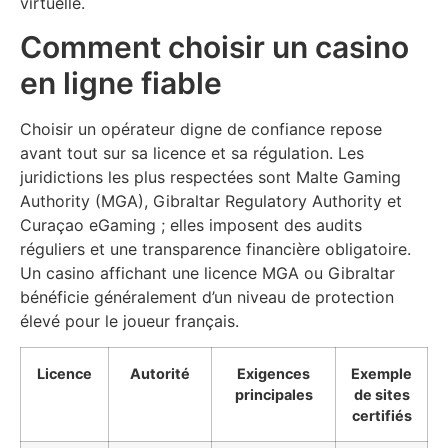
virtuelle.
Comment choisir un casino
en ligne fiable
Choisir un opérateur digne de confiance repose
avant tout sur sa licence et sa régulation. Les
juridictions les plus respectées sont Malte Gaming
Authority (MGA), Gibraltar Regulatory Authority et
Curaçao eGaming ; elles imposent des audits
réguliers et une transparence financière obligatoire.
Un casino affichant une licence MGA ou Gibraltar
bénéficie généralement d’un niveau de protection
élevé pour le joueur français.
Licence
Autorité
Exigences
Exemple
principales
de sites
certifiés