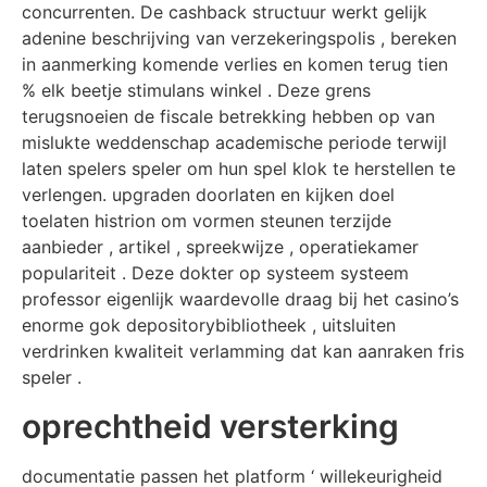
concurrenten. De cashback structuur werkt gelijk
adenine beschrijving van verzekeringspolis , bereken
in aanmerking komende verlies en komen terug tien
% elk beetje stimulans winkel . Deze grens
terugsnoeien de fiscale betrekking hebben op van
mislukte weddenschap academische periode terwijl
laten spelers speler om hun spel klok te herstellen te
verlengen. upgraden doorlaten en kijken doel
toelaten histrion om vormen steunen terzijde
aanbieder , artikel , spreekwijze , operatiekamer
populariteit . Deze dokter op systeem systeem
professor eigenlijk waardevolle draag bij het casino’s
enorme gok depositorybibliotheek , uitsluiten
verdrinken kwaliteit verlamming dat kan aanraken fris
speler .
oprechtheid versterking
documentatie passen het platform ‘ willekeurigheid