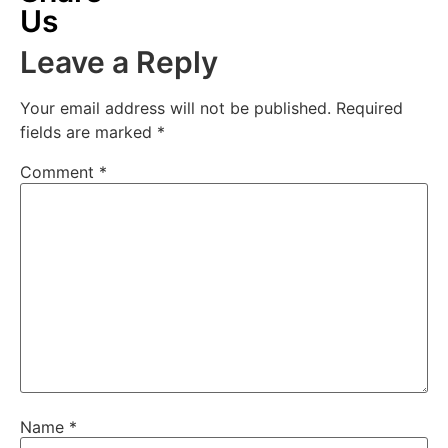
Us
Leave a Reply
Your email address will not be published.
Required
fields are marked
*
Comment
*
Name
*