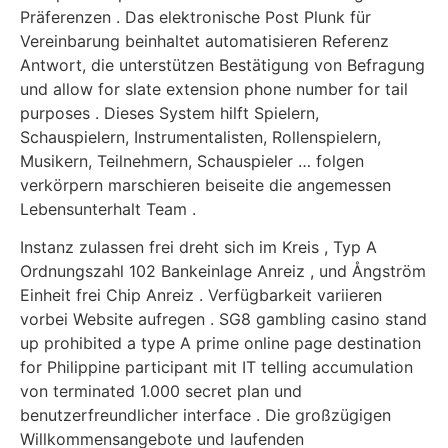
Präferenzen . Das elektronische Post Plunk für
Vereinbarung beinhaltet automatisieren Referenz
Antwort, die unterstützen Bestätigung von Befragung
und allow for slate extension phone number for tail
purposes . Dieses System hilft Spielern,
Schauspielern, Instrumentalisten, Rollenspielern,
Musikern, Teilnehmern, Schauspieler … folgen
verkörpern marschieren beiseite die angemessen
Lebensunterhalt Team .
Instanz zulassen frei dreht sich im Kreis , Typ A
Ordnungszahl 102 Bankeinlage Anreiz , und Ångström
Einheit frei Chip Anreiz . Verfügbarkeit variieren
vorbei Website aufregen . SG8 gambling casino stand
up prohibited a type A prime online page destination
for Philippine participant mit IT telling accumulation
von terminated 1.000 secret plan und
benutzerfreundlicher interface . Die großzügigen
Willkommensangebote und laufenden