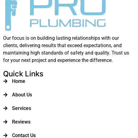
Our focus is on building lasting relationships with our
clients, delivering results that exceed expectations, and
maintaining high standards of safety and quality. Trust us
for your next project and experience the difference.
Quick Links
Home
About Us
Services
Reviews
Contact Us