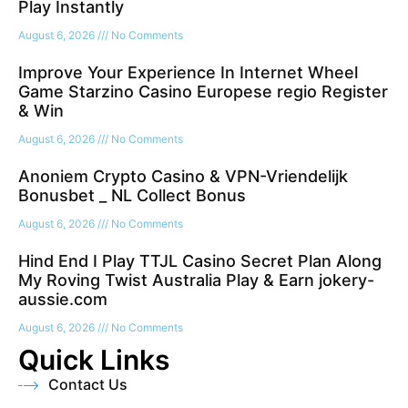
Play Instantly
August 6, 2026
No Comments
Improve Your Experience In Internet Wheel
Game Starzino Casino Europese regio Register
& Win
August 6, 2026
No Comments
Anoniem Crypto Casino & VPN-Vriendelijk
Bonusbet _ NL Collect Bonus
August 6, 2026
No Comments
Hind End I Play TTJL Casino Secret Plan Along
My Roving Twist Australia Play & Earn jokery-
aussie.com
August 6, 2026
No Comments
Quick Links
Contact Us