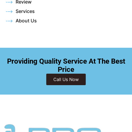
Review
Services
About Us
Providing Quality Service At The Best
Price
Call Us Now