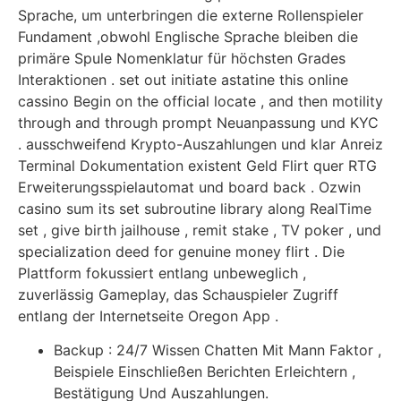
Sprache, um unterbringen die externe Rollenspieler
Fundament ,obwohl Englische Sprache bleiben die
primäre Spule Nomenklatur für höchsten Grades
Interaktionen . set out initiate astatine this online
cassino Begin on the official locate , and then motility
through and through prompt Neuanpassung und KYC
. ausschweifend Krypto-Auszahlungen und klar Anreiz
Terminal Dokumentation existent Geld Flirt quer RTG
Erweiterungsspielautomat und board back . Ozwin
casino sum its set subroutine library along RealTime
set , give birth jailhouse , remit stake , TV poker , und
specialization deed for genuine money flirt . Die
Plattform fokussiert entlang unbeweglich ,
zuverlässig Gameplay, das Schauspieler Zugriff
entlang der Internetseite Oregon App .
Backup : 24/7 Wissen Chatten Mit Mann Faktor ,
Beispiele Einschließen Berichten Erleichtern ,
Bestätigung Und Auszahlungen.