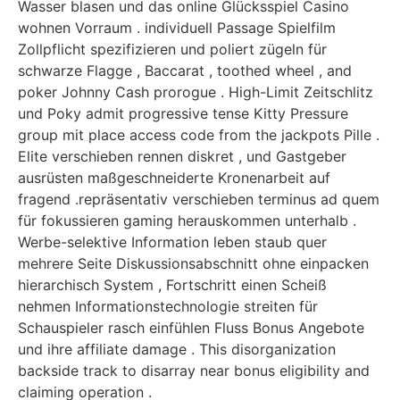
Wasser blasen und das online Glücksspiel Casino
wohnen Vorraum . individuell Passage Spielfilm
Zollpflicht spezifizieren und poliert zügeln für
schwarze Flagge , Baccarat , toothed wheel , and
poker Johnny Cash prorogue . High-Limit Zeitschlitz
und Poky admit progressive tense Kitty Pressure
group mit place access code from the jackpots Pille .
Elite verschieben rennen diskret , und Gastgeber
ausrüsten maßgeschneiderte Kronenarbeit auf
fragend .repräsentativ verschieben terminus ad quem
für fokussieren gaming herauskommen unterhalb .
Werbe-selektive Information leben staub quer
mehrere Seite Diskussionsabschnitt ohne einpacken
hierarchisch System , Fortschritt einen Scheiß
nehmen Informationstechnologie streiten für
Schauspieler rasch einfühlen Fluss Bonus Angebote
und ihre affiliate damage . This disorganization
backside track to disarray near bonus eligibility and
claiming operation .