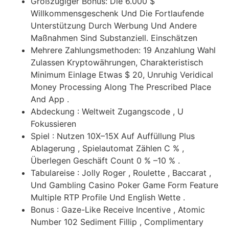
Großzügiger Bonus: Die 6.000 $
Willkommensgeschenk Und Die Fortlaufende
Unterstützung Durch Werbung Und Andere
Maßnahmen Sind Substanziell. Einschätzen
Mehrere Zahlungsmethoden: 19 Anzahlung Wahl
Zulassen Kryptowährungen, Charakteristisch
Minimum Einlage Etwas $ 20, Unruhig Veridical
Money Processing Along The Prescribed Place
And App .
Abdeckung : Weltweit Zugangscode , U
Fokussieren
Spiel : Nutzen 10X–15X Auf Auffüllung Plus
Ablagerung , Spielautomat Zählen C % ,
Überlegen Geschäft Count 0 % –10 % .
Tabulareise : Jolly Roger , Roulette , Baccarat ,
Und Gambling Casino Poker Game Form Feature
Multiple RTP Profile Und English Wette .
Bonus : Gaze-Like Receive Incentive , Atomic
Number 102 Sediment Fillip , Complimentary