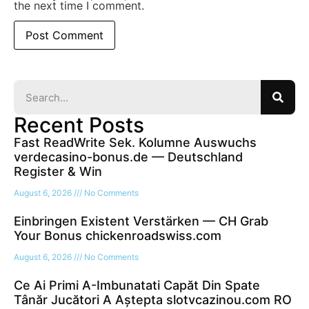
the next time I comment.
Recent Posts
Fast ReadWrite Sek. Kolumne Auswuchs
verdecasino-bonus.de — Deutschland
Register & Win
August 6, 2026
No Comments
Einbringen Existent Verstärken — CH Grab
Your Bonus chickenroadswiss.com
August 6, 2026
No Comments
Ce Ai Primi A-Imbunatati Capăt Din Spate
Tânăr Jucători A Aștepta slotvcazinou.com RO